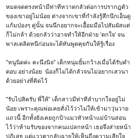
หมดจดตรงหน้ามีท่าทีหวาดกลัวต่อการปรากฎตัว
ของเขาอยู่ไม่น้อย ต่างจากเขาที่กำลังรู้สึกนึกเอ็นดู
แก้มป่องๆ คู่นั้น จนนึกอยากจะเอื้อมมือไปสัมผัสแต่
ก็ไม่กล้า ด้วยกลัวว่าอาจทำให้อีกฝ่าย ‘ตกใจ’ จน
พาลเตลิดหนีก่อนจะได้ทันพูดคุยกันให้รู้เรื่อง

“หนูนิดค่ะ คะนึงนิจ” เด็กหนุ่มยิ้มกว้างเมื่อได้รับคำ
ตอบ อย่างน้อย  น้องก็ไม่ได้กลัวจนไม่อยากเสวนา
ด้วยอย่างที่คิดไว้

“รับไปสิครับ พี่ให้” เด็กสาวมีท่าทีลำบากใจอยู่ไม่
น้อย เพราะคุณพ่อเคยสั่งไว้ว่าไม่ให้เข้ามาวุ่นวาย
แถวนี้ อีกทั้งยังเคยถูกป้าแมวหัวหน้าแม่บ้านสอน
ไว้ว่าห้ามรับของจากคนแปลกหน้า เธอจึงส่ายหน้า
ปฏิเสธ แต่แววตากลับฉายให้เห็นถึงความเสียใจ