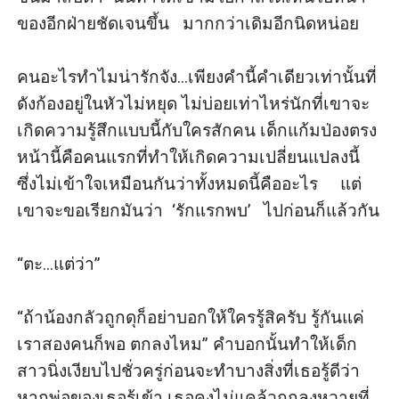
ของอีกฝ่ายชัดเจนขึ้น   มากกว่าเดิมอีกนิดหน่อย

คนอะไรทำไมน่ารักจัง...เพียงคำนี้คำเดียวเท่านั้นที่
ดังก้องอยู่ในหัวไม่หยุด ไม่บ่อยเท่าไหร่นักที่เขาจะ
เกิดความรู้สึกแบบนี้กับใครสักคน เด็กแก้มป่องตรง
หน้านี้คือคนแรกที่ทำให้เกิดความเปลี่ยนแปลงนี้ 
ซึ่งไม่เข้าใจเหมือนกันว่าทั้งหมดนี้คืออะไร     แต่
เขาจะขอเรียกมันว่า  ‘รักแรกพบ’   ไปก่อนก็แล้วกัน

“ตะ...แต่ว่า”

“ถ้าน้องกลัวถูกดุก็อย่าบอกให้ใครรู้สิครับ รู้กันแค่
เราสองคนก็พอ ตกลงไหม” คำบอกนั้นทำให้เด็ก
สาวนิ่งเงียบไปชั่วครู่ก่อนจะทำบางสิ่งที่เธอรู้ดีว่า
หากพ่อของเธอรู้เข้า เธอคงไม่แคล้วถูกลงหวายที่