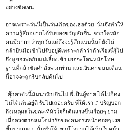
อย่างชัดเจน

อาจเพราะวันนี้เป็นวันเกิดของเธอด้วย  นั่นจึงทำให้
ความรู้สึกอยากได้รับของขวัญสักชิ้น  จากใครสัก
คนมีมากกว่าทุกวันแต่ถึงจะรู้สึกแบบนั้นก็ยังไม่
กล้ายื่นมือเข้าไปรับอยู่ดีเพราะกลัวว่าถ้าเรื่องนี้รู้ไป
ถึงหูของพ่อกับแม่เลี้ยงเข้า เธอจะโดนหนักโทษ
ฐานที่กล้าขัดคำสั่งพวกท่าน และเงินค่าขนมเดือน
นี้อาจจะถูกริบกลับคืนไป

“ตุ๊กตาตัวนี้มันน่ารักเกินไป พี่เป็นผู้ชาย ได้ไปก็คง
ไม่ได้เล่นอยู่ดี รับไปเถอะครับ พี่ให้เรา...” ปริญบอก
ถึงเหตุผลในขณะที่หัวใจก็เต้นแรงขึ้นเรื่อยๆ ยาม
เมื่อดวงตากลมโตน่ารักของคนตรงหน้าค่อยๆ เงย
ขึ้นมาสบตา  นั่นทำให้เขามีโอกาสได้เห็นใบหน้า