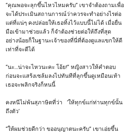
“คุณพอจะลุกขึ้นไหวไหมครับ” เขาจำต้องถามเพื่อ
จะได้ประเมินสถานการณ์ว่าควรจะทำอย่างไรต่อ 
แต่ที่แน่ๆ คงปล่อยให้เธอทิ้งไว้แบบนี้ไม่ได้ เมื่อยื่น
มือเข้ามาช่วยแล้ว ก็จำต้องช่วยต่อให้ถึงที่สุด  
อย่างน้อยก็ในฐานะเจ้าของที่นี่ที่ต้องดูแลแขกให้ดี
เท่าที่จะดีได้

“นะ...น่าจะไหวนะคะ โอ้ย!” หญิงสาวให้คำตอบ
ก่อนจะแสร้งเซล้มลงไปทันทีที่ลุกขึ้นดูเหมือนเท้า
เธอจะพลิกจริงก็หนนี้

คงหนีไม่พ้นสุภาษิตที่ว่า   ‘ให้ทุกข์แก่ท่านทุกข์นั้น
ถึงตัว’

“ให้ผมช่วยดีกว่า ขออนุญาตนะครับ” เขาเอ่ยขึ้น