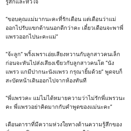
รู้สึกและหัวใจ

“ขอบคุณแม่มากนะคะที่รักเดือน แต่เดือนว่าแม่
ออกไปรับแขกด้านนอกดีกว่าคะ เดี๋ยวเดือนจะพาพี่
แพรวออกไปนะคะแม่” 

“จ้ะลูก” พริ้งเพราเอ่ยเสียงหวานกับลูกสาวคนเล็ก 
ก่อนจะหันไปส่งเสียงเขียวกับลูกสาวคนโต “นัง
แพรว แกมีปากนะนังแพรว กรุณายิ้มด้วย” พูดจบก็
สะบัดหน้าเดินออกไปจากห้องทันที

“พี่แพรวคะ แม่ไม่ได้หมายความว่าไม่รักพี่แพรวนะ
คะ พี่แพรวอย่าคิดมากกับคำพูดของแม่นะคะ” 

เดือนดาราที่มีความห่วงใยทางด้านความรู้สึกของ