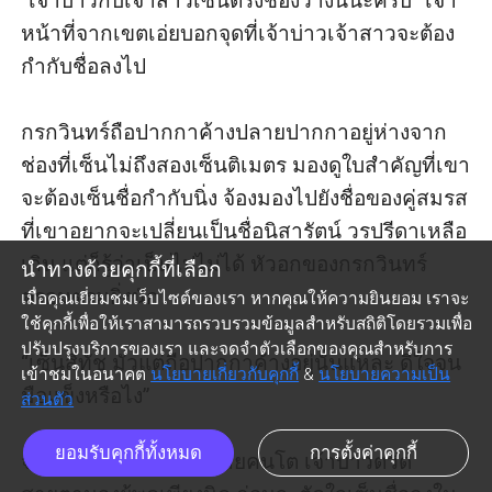
“เจ้าบ่าวกับเจ้าสาวเซ็นตรงช่องว่างนี้นะครับ” เจ้า
หน้าที่จากเขตเอ่ยบอกจุดที่เจ้าบ่าวเจ้าสาวจะต้อง
กำกับชื่อลงไป

กรกวินทร์ถือปากกาค้างปลายปากกาอยู่ห่างจาก
ช่องที่เซ็นไม่ถึงสองเซ็นติเมตร มองดูใบสำคัญที่เขา
จะต้องเซ็นชื่อกำกับนิ่ง จ้องมองไปยังชื่อของคู่สมรส
ที่เขาอยากจะเปลี่ยนเป็นชื่อนิสารัตน์ วรปรีดาเหลือ
เกิน แต่ก็รู้ว่าเป็นไปไม่ได้ หัวอกของกรกวินทร์
นำทางด้วยคุกกี้ที่เลือก
ตรอมตรมยิ่งนัก

เมื่อคุณเยี่ยมชมเว็บไซต์ของเรา หากคุณให้ความยินยอม เราจะ
ใช้คุกกี้เพื่อให้เราสามารถรวบรวมข้อมูลสำหรับสถิติโดยรวมเพื่อ
ปรับปรุงบริการของเรา และจดจำตัวเลือกของคุณสำหรับการ
“เซ็นสิทัช มัวแต่ถือปากกาค้างอยู่นั่นแหละ ดีใจจน
เข้าชมในอนาคต
นโยบายเกี่ยวกับคุกกี้
&
นโยบายความเป็น
มือแข็งหรือไง” 

ส่วนตัว
ยอมรับคุกกี้ทั้งหมด
การตั้งค่าคุกกี้
จอมบงการกระตุ้นลูกชายคนโต เจ้าบ่าวตวัด