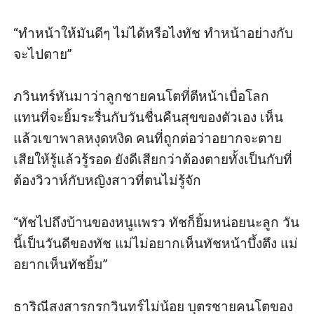
“ทำหน้าให้มันดีๆ ไม่ได้หรือไงทัช ทำหน้าอย่างกับ
จะไปตาย” 

ภวินทร์หันมาว่าลูกชายคนโตที่ตีหน้าเบื่อโลก
แทนที่จะยิ้มระรื่นกับวันชื่นคืนสุขของตัวเอง เห็น
แล้วเขาพาลหงุดหงิด คนที่ถูกต่อว่าอยากจะตาย
เสียให้รู้แล้วรู้รอด ยังดีเสียกว่าต้องตายทั้งเป็นกับที่
ต้องวิวาห์กับหญิงสาวที่ตนไม่รู้จัก

“ทัชไปถึงบ้านของหนูแพรว ทัชก็ยิ้มหน่อยนะลูก วัน
นี้เป็นวันดีของทัช แม่ไม่อยากเห็นทัชหน้าบึ้งตึง แม่
อยากเห็นทัชยิ้ม” 

ธาริณีสงสารกรกวินทร์ไม่น้อย บุตรชายคนโตของ