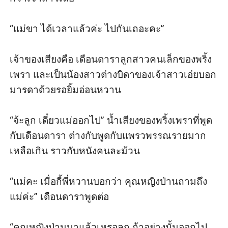
“แม่ขา ได้เวลาแล้วค่ะ ไปกันเถอะคะ”

เจ้าของเสียงคือ เดือนดาราลูกสาวคนเล็กของพริ้ง
เพรา และเป็นน้องสาวต่างบิดาของเจ้าสาวเอ่ยบอก
มารดาด้วยรอยิ้มอ่อนหวาน 

“จ้ะลูก เดี๋ยวแม่ออกไป” น้ำเสียงของพริ้งเพราที่พูด
กับเดือนดารา ต่างกับพูดกับแพรวพรรณรายมาก
เหลือเกิน ราวกับหนังคนละม้วน

“แม่คะ เมื่อกี้พี่หวานบอกว่า คุณหญิงป่านถามถึง
แม่ค่ะ” เดือนดาราพูดต่อ

“คุณหญิงป่านมาแล้วเหรอลูก ถ้าอย่างนั้นออกไป