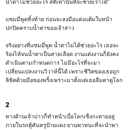
น้ำตาไม่ช่วยอะไร สติเท่านั้นที่จะช่วยเราได้” 

แซมมี่พูดทิ้งท้าย ก่อนจะลงมือแต่งแต้มใบหน้า 
ปกปิดคราบน้ำตาของเจ้าสาว

จริงอย่างที่แซมมี่พูด น้ำตาไม่ได้ช่วยอะไร เธอจะ
ร้องไห้จนน้ำตาเป็นสายเลือด งานแต่งงานก็ยังคง
ดำเนินตามกำหนดการ ไม่มีอะไรที่จะมา
เปลี่ยนแปลงงานวิวาห์นี้ได้ เพราะชีวิตของเธอถูก
ลิขิตด้วยมือของพริ้งเพราะมาตั้งแต่เธอลืมตาดูโลก

2
ทางด้านเจ้าบ่าวก็ทำหน้าเบื่อโลกเซ็งกะตายอยู่
ภายในรถตู้คันหรูป้ายแดง ยานพาหนะที่จะนำพา