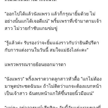
“ออกไปได้แล้วนังแพรว แล้วก็กรุณายิ้มด้วย ไม่
อย่างนั้นแกได้เจอดีแน่” พริ้มเพราที่เข้ามาตามเจ้า
สาว ไม่วายกำชับแกมข่มขู่ 

“รู้แล้วค่ะ รับรองว่าจะยิ้มแฉ่งราวกับว่ายินดีปรีดา
กับการแต่งงานในวันนี้ สมใจแม่ยังไงล่ะคะ” 

แพรวพรรณรายย้อนยอกมารดา 

“นังแพรว” พริ้งเพราตวาดลูกสาวหัวดื้อ “แกไม่ต้อง
มาพูดประชดฉันนะ ถ้าไม่ติดว่าแกจะต้องแบกหน้า
เป็นเจ้าสาว ฉันตบหน้าแกให้ขึ้นรอยนิ้วมือแน่” 

“แม่คะ อย่าอารมณ์เสียสิคะ วันนี้วันแต่งงานของพี่