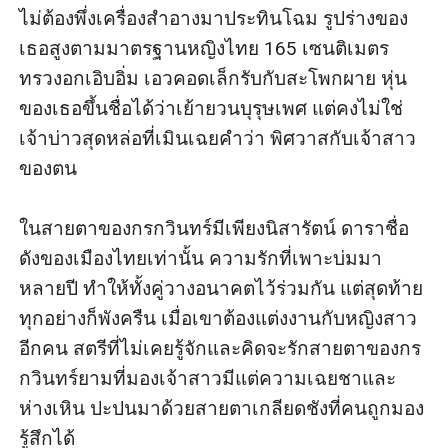
ไม่ต้องพึ่งเครื่องสำอางมาประทินโฉม รูปร่างของ
เธอสูงตามมาตรฐานหญิงไทย 165 เซนติเมตร 
ทรวงอกเอิบอิ่ม เอวคอดเล็กรับกับสะโพกผาย หุ่น
ของเธอขึ้นชื่อได้ว่าเย้ายวนบุรุษเพศ แต่คงไม่ใช่
เจ้าบ่าวสุดหล่อที่เมินเฉยคำว่า พิศวาสกับเจ้าสาว
ของตน

ในสายตาของกรกวินทร์มีเพียงนิสารัตน์ ดาราชื่อ
ดังของเมืองไทยเท่านั้น ความรักที่เพาะบ่มมา
หลายปี ทำให้ทั้งคู่วางอนาคตไว้ร่วมกัน แต่สุดท้าย
ทุกอย่างก็พังครืน เมื่อเขาต้องแต่งงานกับหญิงสาว
อีกคน สตรีที่ไม่เคยรู้จักและคิดจะรักสายตาของกร
กวินทร์ยามที่มองเจ้าสาวมีแต่ความเฉยชาและ
ห่างเหิน ปะปนมาด้วยสายตาเกลียดชังที่คนถูกมอง
รู้สึกได้
