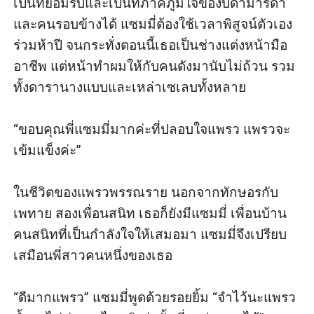
เป็นที่ยอมรับและเป็นที่ภาคภูมิใจของบิดามารดา
และคนรอบข้างได้ แซมมี่ต้องใช้เวลาพิสูจน์ตัวเอง
ร่วมห้าปี จนกระทั่งตอนนี้เธอเป็นช่างแต่งหน้ามือ
อาชีพ แต่หน้าทำผมให้กับคนดังมานับไม่ถ้วน รวม
ทั้งดารานางแบบและเหล่าเซเลบทั้งหลาย

“ขอบคุณพี่แซมมี่มากค่ะที่ปลอบใจแพรว แพรวจะ
เข้มแข็งค่ะ” 

ในชีวิตของแพรวพรรณราย นอกจากทักษอรกับ
เพทาย สองเพื่อนสนิท เธอก็ยังมีแซมมี่ เพื่อนบ้าน
คนสนิทที่เป็นกำลังใจให้เสมอมา แซมมี่จึงเปรียบ
เสมือนพี่สาวคนหนึ่งของเธอ

“ดีมากแพรว” แซมมี่พูดด้วยรอยยิ้ม “จำไว้นะแพรว 