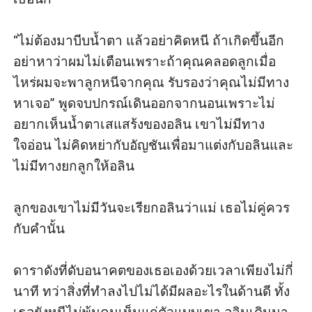
“ไม่ต้องมาบีบน้ำตา แล้วอย่าคิดหนี ถ้าเกิดขึ้นอีก
อย่าหาว่าผมไม่เตือนเพราะถ้าคุณคลอดลูกเมื่อ
ไหร่ผมจะพาลูกหนีจากคุณ รับรองว่าคุณไม่มีทาง
หาเจอ” พูดจบปกรณ์เดินออกจากนอนเพราะไม่
อยากเห็นน้ำตาเสแสร้งของอลิน เขาไม่มีทาง
ใจอ่อน ไม่คิดหย่ากับอัญชันเพื่อมาแต่งกับอลินและ
ไม่มีทางยกลูกให้อลิน 

ลูกของเขาไม่มีวันจะเรียกอลินว่าแม่ เธอไม่คู่ควร
กับคำนั้น

ดาราดังที่ดับอนาคตของเธอเองด้วยเวลาเพียงไม่กี่
นาที ทว่าสิ่งที่ทำลงไปไม่ได้มีผลอะไรในด้านดี ทั้ง