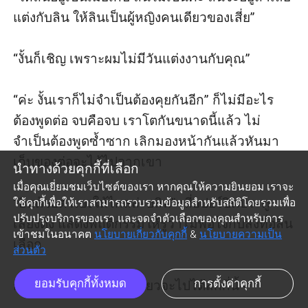
นำทางด้วยคุกกี้ที่เลือก
เมื่อคุณเยี่ยมชมเว็บไซต์ของเรา หากคุณให้ความยินยอม เราจะ
ใช้คุกกี้เพื่อให้เราสามารถรวบรวมข้อมูลสำหรับสถิติโดยรวมเพื่อ
ปรับปรุงบริการของเรา และจดจำตัวเลือกของคุณสำหรับการ
เข้าชมในอนาคต
นโยบายเกี่ยวกับคุกกี้
&
นโยบายความเป็น
ส่วนตัว
ยอมรับคุกกี้ทั้งหมด
การตั้งค่าคุกกี้