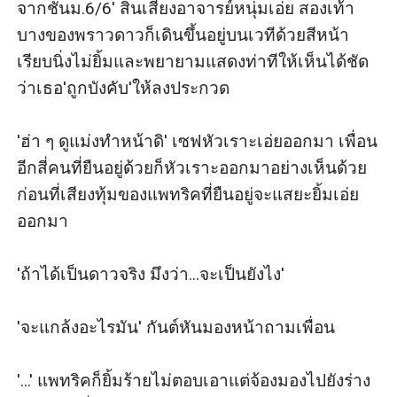
จากชั้นม.6/6' สิ้นเสียงอาจารย์หนุ่มเอ่ย สองเท้า
บางของพราวดาวก็เดินขึ้นอยู่บนเวทีด้วยสีหน้า
เรียบนิ่งไม่ยิ้มและพยายามแสดงท่าทีให้เห็นได้ชัด
ว่าเธอ'ถูกบังคับ'ให้ลงประกวด

'ฮ่า ๆ ดูแม่งทำหน้าดิ' เซฟหัวเราะเอ่ยออกมา เพื่อน
อีกสี่คนที่ยืนอยู่ด้วยก็หัวเราะออกมาอย่างเห็นด้วย 
ก่อนที่เสียงทุ้มของแพทริคที่ยืนอยู่จะแสยะยิ้มเอ่ย
ออกมา

'ถ้าได้เป็นดาวจริง มึงว่า...จะเป็นยังไง' 

'จะแกล้งอะไรมัน' กันต์หันมองหน้าถามเพื่อน

'...' แพทริคก็ยิ้มร้ายไม่ตอบเอาแต่จ้องมองไปยังร่าง