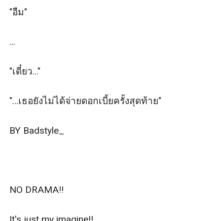
"อืม"

...

"เดี๋ยว..."

"...เธอยังไม่ได้จ่ายดอกเบี้ยครั้งสุดท้าย"

BY Badstyle_

NO DRAMA!!

It's just my imagine!!
