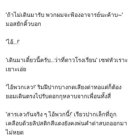
'ถ้าไม่เดินมารับ พวกผมจะฟ้องอาจารย์นะค้าบ~' 
มอสยักคิ้วบอก

'ไอ้...!'

'เดินมาเดี๋ยวนี้ครับ...ว่าที่ดาวโรงเรียน' เซฟหัวเราะ
เยาะเอ่ย

'ไอ้พวกเลว!' ริมฝีปากบางกดเสียงด่าทอแต่ก็ต้อง
ยอมเดินตรงไปรับดอกกุหลาบจากเพื่อนทั้งสี่

'สารเลวกันจริง ๆ ไอ้พวกนี้!' เรียวปากเล็กที่ถูก
เคลือบด้วยลิปสติกสีแดงยังคงพ่นคำด่าสบถออกมา
ไม่หยุด
