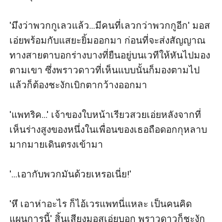
'มึงว่าพวกกูเลวแล้ว...มีคนที่เลวกว่าพวกกูอีก' มอส
เอ่ยพร้อมกับแสยะยิ้มออกมา ก่อนที่จะส่งสัญญาณ
ทางสายตาบอกร่างบางที่ยืนอยู่บนเวทีให้หันไปมอง
ตามเขา ซึ่งพราวดาวที่เห็นแบบนั้นก็มองตามไป
แล้วก็ต้องชะงักเบิกตากว้างออกมา

'แพทริค...' เจ้าของใบหน้าเรียวสวยเอ่ยหลังจากที่
เห็นร่างสูงของหนึ่งในเพื่อนของเธอถือดอกกุหลาบ
มากมายเดินตรงเข้ามา

'...เอากับพวกมันด้วยเหรอเนี่ย!' 

'หึ เอาห่าอะไร ก็ไอ้เวรแพทนี่แหละ เป็นคนคิด
แผนการนี้' สิ้นเสียงมอสเอ่ยบอก พราวดาวก็ชะงัก