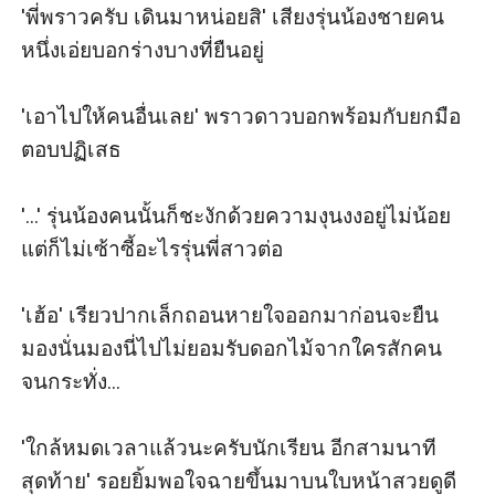
'พี่พราวครับ เดินมาหน่อยสิ' เสียงรุ่นน้องชายคน
หนึ่งเอ่ยบอกร่างบางที่ยืนอยู่

'เอาไปให้คนอื่นเลย' พราวดาวบอกพร้อมกับยกมือ
ตอบปฏิเสธ

'...' รุ่นน้องคนนั้นก็ชะงักด้วยความงุนงงอยู่ไม่น้อย
แต่ก็ไม่เซ้าซี้อะไรรุ่นพี่สาวต่อ

'เฮ้อ' เรียวปากเล็กถอนหายใจออกมาก่อนจะยืน
มองนั่นมองนี่ไปไม่ยอมรับดอกไม้จากใครสักคน 
จนกระทั่ง...

'ใกล้หมดเวลาแล้วนะครับนักเรียน อีกสามนาที
สุดท้าย' รอยยิ้มพอใจฉายขึ้นมาบนใบหน้าสวยดูดี