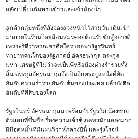
ด้านในต่างทำงานกันหนัก เวลาพักก็แทบไม่มี ต้อง
ผลัดเปลี่ยนกันทานข้าวและเข้าห้องน้ำ

ลูกค้ากลุ่มหนึ่งที่สั่งจองล่วงหน้าไว้สามวัน เดินเข้า
มาภายในร้านโดยมีสมสมรคอยต้อนรับขับสู้อย่างดี 
เพราะรู้ดีว่าพวกเขาคือใคร เธอพารัฐรวินทร์ 
ทายาทคนโตของรัฐภาคย์ อัครธนากุล ตระกูล
มหา-เศรษฐีที่ไม่ว่าจะเป็นพี่หรือน้องต่างร่ำรวยทั้ง
สิ้น ตระกูลอัครธนากุลจึงเป็นอีกตระกูลหนึ่งที่ติด
อันดับความร่ำรวยอันดับต้นของประเทศ แล้วยังติด
อันดับที่สี่สิบของโลก 

รัฐรวินทร์ อัครธนากุลมาพร้อมกับรัฐรวิศ น้องชาย
ตัวแสบที่ขึ้นชื่อเรื่องความเจ้าชู้ ภคพรนักแสดงมาก
ฝีมือคู่หมั้นที่มีแผนวิวาห์กลางปีนี้ และรุ่งโรจน์ 