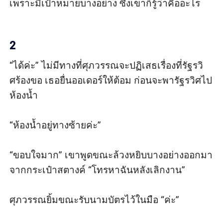
เพราะมีเป้าหมายบางอย่าง ซึ่งเขาก็รู้ว่าคืออะไร 

2
“ได้ค่ะ” ไม่มีทางที่ศุภวรรณจะปฏิเสธเรื่องที่รัฐรวิ
ศร้องขอ เธอยื่นออเดอร์ให้ต้อม ก่อนจะพารัฐรวิศไป
ห้องน้ำ 

“ห้องน้ำอยู่ทางซ้ายค่ะ” 

“ขอบใจมาก” เขาพูดขณะล้วงหยิบบางอย่างออกมา
จากกระเป๋าสตางค์ “โทรหาฉันหลังเลิกงาน”

ศุภวรรณยิ้มขณะรับนามบัตรไว้ในมือ “ค่ะ”
