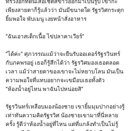
ทรวงอกที่ดันเสื้อเชิ้ตสีขาวออกมาเป็นรูป เขากะ
เพียงสายตาก็รู้แล้วว่า มันมีขนาดใด รัฐรวิศกระตุก
ยิ้มพอใจ พับเมนู เงยหน้าสั่งอาหาร 

“ฉันเอาสเต็กเนื้อ ไข่ปลาคาเวียร์” 

“ได้ค่ะ” ศุภวรรณแม้ว่าจะยืนรับออเดอร์รัฐรวินทร์
กับภคพรอยู่ เธอก็รู้สึกได้ว่า รัฐรวิศมองเธอตลอด
เวลา แม้ว่าสายตาของเขาจะไม่หยาบโลน มันเป็น
ความพอใจที่แทบอยากจะเขมือบเธอทั้งตัว  
“ห้องน้ำอยู่ไหน พาฉันไปหน่อยสิ” 

รัฐรวินทร์เหลือบมองน้องชาย เขายิ้มมุมปากอย่างรู้
เท่าทันความคิดรัฐรวิศ น้องชายเขามาที่นี่หลาย
ครั้ง รู้ดีว่าห้องน้ำอยู่ที่ไหน แต่ที่แกล้งทำเป็นไม่รู้ 