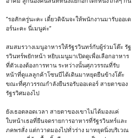
อาคม ลูกน้องคนสนิทที่นั่งแยกอีกโต๊ะหนึ่งใกล้ๆ กัน 

“รอสักครู่นะคะ เดี๋ยวดิฉันจะให้พนักงานมารับออเด
อร์นะคะ นี่เมนูค่ะ” 

สมสมรวางเมนูอาหารให้รัฐรวินทร์กับผู้ร่วมโต๊ะ รัฐ
รวินทร์พยักหน้า หยิบเมนูมาเปิดดูเพื่อเลือกอาหาร
ที่ตัวเองต้องการทาน ระหว่างนั้นศุภวรรณที่รับ
หน้าที่ดูแลลูกค้าโซนบีได้เดินมาหยุดยืนข้างโต๊ะ 
ขณะที่ศุภวรรณกำลังยืนรอรับออเดอร์ สายตาของ
รัฐรวิศมองไป

ยังเธอตลอดเวลา สายตาของเขาไม่ได้มองแค่
ใบหน้าเธอที่ยืนจดรายการอาหารที่รัฐรวินทร์และ
ภคพรสั่ง แต่กวาดมองไปทั่วร่าง มาหยุดนิ่งบริเวณ