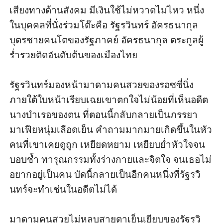
เสียงทางด้านสังคม มีเงินใช้ไม่หวาดไม่ไหว หนึ่ง
ในบุคคลที่นั่งร่วมโต๊ะคือ รัฐรวินทร์ อัครธนากุล 
บุตรชายคนโตของรัฐภาคย์ อัครธนากุล ตระกูลผู้
ร่ำรวยติดอันดับต้นของเมืองไทย 

รัฐรวินทร์มองหน้ามาดามคนสวยของรอซซี่นิ่ง 
ภายใต้ใบหน้าเรียบเฉยเขาตกใจไม่น้อยที่เห็นอดีต
นางบำเรอของตน ที่ตอนนี้กลับกลายเป็นภรรยา
มาเฟียหนุ่มเลือดเย็น คำถามมากมายเกิดขึ้นในหัว 
คนที่เขาเคยดูถูก เหยียดหยาม เหยียบย่ำหัวใจจน
บอบช้ำ ทารุณกรรมทั้งร่างกายและจิตใจ จนเธอไม่
อยากอยู่เป็นคน บัดนี้กลายเป็นอีกคนหนึ่งที่รัฐรวิ
นทร์จะทำเช่นในอดีตไม่ได้ 

มาดามคนสวยไม่หลบสายตาเย็นเยียบของรัฐรวิ