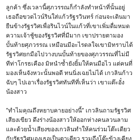
ลูกค้า ซึ่งเวลานี้ศุภวรรณก็กำลังทำหน้าที่นั้นอยู่ 
เธอถือขวดไวน์รินใส่แก้วรัฐรวินทร์ ก่อนจะเดินมา
ยืนข้างรัฐรวิศเพื่อรินไวน์ในแก้วที่เขาเพิ่มดื่มหมด 
ความเจ้าชู้ของรัฐรวิศที่มีมาก เขาปรายตามอง
บั้นท้ายศุภวรรณ เหมือนมีอะไรดลใจเขามิทราบได้ 
รัฐรวิศยกมือไปวางบนบั้นท้ายของศุภวรรณที่ไม่มี
ทีท่าโกรธเคือง มิหนำซ้ำยังยิ้มให้คนมือไว แต่คนที่
มองเห็นจังหวะนั้นพอดี ทนนิ่งเฉยไม่ได้ เกวลินก้าว
ฉับๆ ไปเอาเรื่องรัฐรวิศทันทีที่เห็นว่า เขาแต๊ะอั๋ง
น้องสาว

“ทำไมคุณถึงหยาบคายอย่างนี้” เกวลินถามรัฐรวิศ
เสียงเขียว ดึงร่างน้องสาวให้ออกห่างคนลวนลาม 
และด้วยน้ำเสียงของเกวลินทำให้คนร่วมโต๊ะเดียว
กับรัฐรวิศมองเธอเป็นตาเดียว รวมถึงโต๊ะข้างเคียง