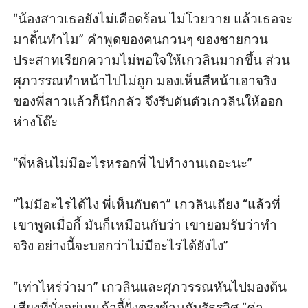
“น้องสาวเธอยังไม่เดือดร้อน ไม่โวยวาย แล้วเธอจะ
มาดิ้นทำไม” คำพูดของคนกวนๆ ของชายกวน
ประสาทเรียกความไม่พอใจให้เกวลินมากขึ้น ส่วน
ศุภวรรณทำหน้าไปไม่ถูก มองเห็นสีหน้าเอาจริง
ของพี่สาวแล้วก็นึกกลัว จึงรีบดันตัวเกวลินให้ออก
ห่างโต๊ะ

“พี่หลินไม่มีอะไรหรอกพี่ ไปทำงานเถอะนะ”

“ไม่มีอะไรได้ไง พี่เห็นกับตา” เกวลินเถียง “แล้วที่
เขาพูดเมื่อกี้ มันก็เหมือนกับว่า เขายอมรับว่าทำ
จริง อย่างนี้จะบอกว่าไม่มีอะไรได้ยังไง” 

“เท่าไหร่ว่ามา” เกวลินและศุภวรรณหันไปมองต้น
เสียงที่นั่งอยู่บนเก้าอี้ฝั่งตรงข้ามกับรัฐรวิศ “ค่า