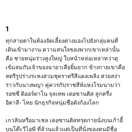
1
ทุกสายตาในห้องจัดเลี้ยงต่างมองไปยังกลุ่มคนที่
เดินเข้ามางาน ความสนใจของพวกเขาเหล่านั้น
คือ ชายหนุ่มร่างสูงใหญ่ ใบหน้าหล่อเหลาทว่าดุ
เข้มสมกับเจ้าของฉายาเสือยิ้มยาก ข้างกายเขาคือ
สตรีรูปร่างระหงสวมชุดราตรีสีแดงเพลิง สวยสง่า
ราวกับนางพญา คู่ควรกับราชสีห์แห่งโรมนามว่า 
รอซซี่ ดิออร์ดาโน จุลเทพ เดอซานติส ลูกครึ่ง
อิตาลี- ไทย นักธุรกิจหนุ่มชื่อดังก้องโลก

เกวลินหรือมาเชล เดอซานติสทรุดกายนั่งบนเก้าอี้
บนโต๊ะวีไอพี ที่ล้วนแล้วแต่เป็นที่นั่งของคนมีชื่อ