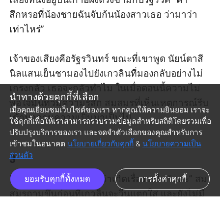
สึกหรอที่น้องชายฉันจับก้นน้องสาวเธอ ว่ามาว่า
เท่าไหร่”

เจ้าของเสียงคือรัฐรวินทร์ ขณะที่เขาพูด นัยน์ตาสี
นิลแสนเย็นชามองไปยังเกวลินที่มองกลับอย่างไม่
เกรงกลัว เธอจะกลัวทำไม ในเมื่อตอนนี้ความไม่
นำทางด้วยคุกกี้ที่เลือก
พอใจมันท่วมความรู้สึก สมสมรที่เห็นเหตุการณ์รีบ
เมื่อคุณเยี่ยมชมเว็บไซต์ของเรา หากคุณให้ความยินยอม เราจะ
เข้ามาถามความเป็นมาเป็นไป

ใช้คุกกี้เพื่อให้เราสามารถรวบรวมข้อมูลสำหรับสถิติโดยรวมเพื่อ
ปรับปรุงบริการของเรา และจดจำตัวเลือกของคุณสำหรับการ
เข้าชมในอนาคต
นโยบายเกี่ยวกับคุกกี้
&
นโยบายความเป็น
ส่วนตัว
3
“ขอโทษนะคะ ไม่ทราบว่าเกิดเรื่องอะไรกันคะ” สม
ยอมรับคุกกี้ทั้งหมด
การตั้งค่าคุกกี้
สมรถามขึ้นก่อนที่เกวลินจะวีนแตกใส่ และยังไม่มี
ใครได้ทันตอบ เสียงเกวลินก็ดังขึ้น

ตอนก่อนหน้านี้
ตอนถัดไป
ic_arrow_left
ic_arrow_right