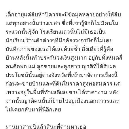
เด็กอายุแค่สิบห้าปีควรจะมีข้อมูลหลายอย่างให้สืบ
แต่ทุกอย่างนั้นว่างเปล่า ชื่อที่เขารู้จักก็ไม่มีคนใน
ระแวกนั้นรู้จัก โรงเรียนแถวนั้นไม่มีเธอเป็น
นักเรียน ร้านค้าต่างๆที่มีกล้องวงจรปิดก็ไม่เคย
บันทึกภาพของเธอได้เลยด้วยซ้ำ สิ่งเดียวที่รู้คือ
บ้านหลังนั้นทำประกันวงเงินสูงมาก อยู่กับทั้งหมดสี่
คนคือพ่อ แม่ ลูกชายและลูกสาว ญาติที่ได้รับผล
ประโยชน์นั้นอยู่ต่างจังหวัดที่เข้ามาจัดการเรื่องนี้
ก่อนจะขายบ้านและที่ดินในราคาสูงพอสมควร แต่
เพราะอยู่ในพื้นที่ทำเลดีเลยขายได้ราคางาม หลัง
จากนั้นญาติคนนั้นก็ย้ายไปอยู่เมืองนอกถาวรและ
ไม่เคยกลับมาที่นี่อีกเลย 

ผ่านมาสามปีแล้วสินะที่ตามหาเธอ
