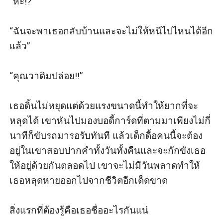
“ห่ะ!?” 

“ฉันจะพาเธอกลับบ้านและจะไม่ให้หนีไปไหนได้อีก
แล้ว” 

“คุณวาดิมปล่อย!!” 

เธอดิ้นไม่หยุดแต่ด้วยแรงขนาดนี้ทำให้ยากที่จะ
หลุดได้ เขาหันไปมองบอดี้การ์ดที่ตามมาเพียงไม่กี่
นาทีก็ขับรถมารอรับทันที แล้วเด็กดื้อคนนี้จะต้อง
อยู่ในเขาสอบปากคำทั้งวันทั้งคืนและจะกักขังเธอ
ให้อยู่ด้วยกันตลอดไป เขาจะไม่มีวันพลาดทำให้
เธอหลุดหายออกไปจากชีวิตอีกเด็ดขาด 

สิ่งแรกที่ต้องรู้คือเธอชื่ออะไรกันแน่ 
