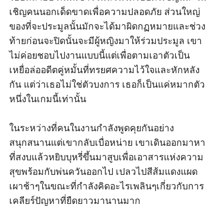
เชิญคนนอกเด็ดขาดเพื่อความปลอดภัย ส่วนใหญ่
ของที่จะประมูลนั้นมักจะได้มาผิดกฏหมายและช่วง
ท้ายก่อนจะปิดนั้นจะมีผู้หญิงมาให้ร่วมประมูล เขา
ไม่ค่อยชอบไปงานแบบนี้แต่เพื่อตามเอาตัวเป็น
เหยื่อล่ออดีตคู่หมั้นที่ทรยศความไว้ใจและหักหลัง
กัน แต่ว่าเธอไม่ใช่ตัวบงการ เธอก็เป็นแค่หมากตัว
หนึ่งในเกมนี้เท่านั้น 

ในระหว่างที่คนในงานกำลังพูดคุยกันอย่าง
สนุกสนานแต่เขากลับเบื่อหน่าย เขาเดินออกมาหา
ที่สงบแล้วหยิบบุหรี่ขึ้นมาสูบเพื่อเอาสารแห่งความ
สุขพร้อมกับพ่นควันออกไป เปลวไปสีส้มแดงแผด
เผาช้าๆในขณะที่กำลังคิดอะไรเพลินๆเกี่ยวกับการ
เคลียร์ปัญหาที่ยืดยาวมานานมาก 
