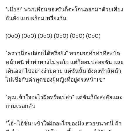
"เมีย!!!" พวกเพื่อนของซันก็ตะโกนออกมาด้วยเสียง
อันดัง แบบพร้อมเพรียงกัน 

(OoO) (OoO) (OoO) (OoO) (OoO) (OoO) 

"คราวนี่จะปล่อยได้หรือยัง" พวกเธอทำท่าทีสะบัด
หน้าหนี ทำท่าทางไม่พอใจ แต่ก็ยอมปล่อยซัน และ
เดินออกไปอย่างง่ายดาย แต่ซันนั้น ยังคงทำสีหน้า
ไม่เชื่อกับคำพูดของผู้หญิงที่อยู่ตรงหน้าเขา

"คุณเข้าใจอะไรผิดหรือเปล่า" แต่ซันก็ยังสงสัยและ
ถามเธอกลับ

"โฮ้~ไอ้ซัน! เข้าใจผิดอะไรของมึง สวยขนาดนี่ ถ้า