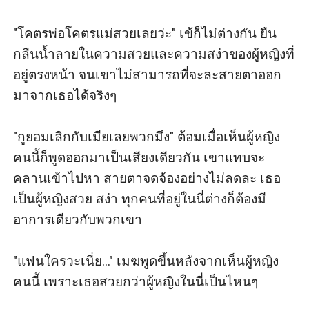
"โคตรพ่อโคตรแม่สวยเลยว่ะ" เข้ก็ไม่ต่างกัน ยืน
กลืนน้ำลายในความสวยและความสง่าของผู้หญิงที่
อยู่ตรงหน้า จนเขาไม่สามารถที่จะละสายตาออก
มาจากเธอได้จริงๆ

"กูยอมเลิกกับเมียเลยพวกมึง" ต้อมเมื่อเห็นผู้หญิง
คนนี้ก็พูดออกมาเป็นเสียงเดียวกัน เขาแทบจะ
คลานเข้าไปหา สายตาจดจ้องอย่างไม่ลดละ เธอ
เป็นผู้หญิงสวย สง่า ทุกคนที่อยู่ในนี่ต่างก็ต้องมี
อาการเดียวกับพวกเขา

"แฟนใครวะเนี่ย..." เมฆพูดขึ้นหลังจากเห็นผู้หญิง
คนนี้ เพราะเธอสวยกว่าผู้หญิงในนี่เป็นไหนๆ
