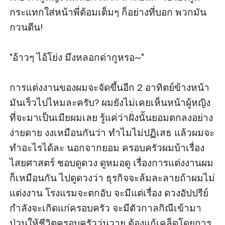
กระแทกใส่หน้าพี่ต้อมเต็มๆ ก็อย่างที่บอก พวกมัน
กวนตีน!

"อ้าวๆ ไอ้โย่ง มึงหลอกด่ากูหรอ~"

การแต่งงานของผมจะจัดขึ้นอีก 2 อาทิตย์ข้างหน้า 
มันเร็วไปไหมละครับ? ผมยังไม่เคยเห็นหน้าผู้หญิง
ที่จะมาเป็นเมียผมเลย รู้แค่ว่าฝั่งนั้นยอมตกลงอย่าง
ง่ายดาย งงเหมือนกันว่า ทำไมไม่ปฏิเสธ แล้วผมจะ
ทำอะไรได้ละ นอกจากยอม ครอบครัวผมบ้าเรื่อง
ไสยศาสตร์ ชอบดูดวง ดูหมอดู เรื่องการแต่งงานผม
ก็เหมือนกัน ไปดูดวงว่า ธุรกิจจะล้มละลายถ้าผมไม่
แต่งงาน โรงแรมจะตกอับ จะมีแต่เรื่อง ดวงอัปปรีย์
กำลังจะเกิดแก่ครอบครัว จะมีตัวกาลกิณีเข้ามา
ป่วนให้ชีวิตครอบครัววุ่นวาย ต้องแก้เคล็ดโดยการ