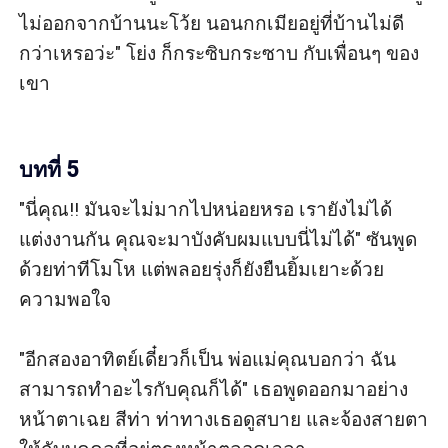
ไม่ออกจากบ้านนะโว้ย นอนกกเมียอยู่ที่บ้านไม่ดี
กว่าเหรอว่ะ" โย่ง ก็กระซิบกระซาบ กับเพื่อนๆ ของ
เขา

บทที่ 5
"นี่คุณ!! มันจะไม่มากไปหน่อยหรอ เรายังไม่ได้
แต่งงานกัน คุณจะมาบังคับผมแบบนี่ไม่ได้" ซันพูด
ด้วยท่าทีโมโห แต่พลอยรุ่งก็ยังยืนยิ้มเยาะด้วย
ความพอใจ

"อีกสองอาทิตย์เดี๋ยวก็เป็น พ่อแม่คุณบอกว่า ฉัน
สามารถทำอะไรกับคุณก็ได้" เธอพูดออกมาอย่าง
หน้าตาเฉย สีท่า ท่าทางเธอดูสบาย และจ้องสายตา