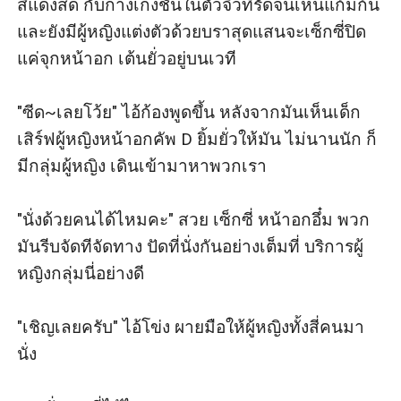
สีแดงสด กับกางเกงชั้นในตัวจิ๋วที่รัดจนเห็นแก้มก้น 
และยังมีผู้หญิงแต่งตัวด้วยบราสุดแสนจะเซ็กซี่ปิด
แค่จุกหน้าอก เต้นยั่วอยู่บนเวที

"ซีด~เลยโว้ย" ไอ้ก้องพูดขึ้น หลังจากมันเห็นเด็ก
เสิร์ฟผู้หญิงหน้าอกคัพ D ยิ้มยั่วให้มัน ไม่นานนัก ก็
มีกลุ่มผู้หญิง เดินเข้ามาหาพวกเรา

"นั่งด้วยคนได้ไหมคะ" สวย เซ็กซี่ หน้าอกอึ๋ม พวก
มันรีบจัดทีจัดทาง ปัดที่นั่งกันอย่างเต็มที่ บริการผู้
หญิงกลุ่มนี่อย่างดี

"เชิญเลยครับ" ไอ้โข่ง ผายมือให้ผู้หญิงทั้งสี่คนมา
นั่ง 
