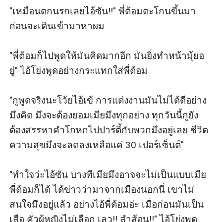
"เหมือนตกนรกเลยไอ้ซัน!!" พี่ต้อมตะโกนขึ้นมา
ก่อนจะเดินเข้ามาหาผม

"พี่ต้อมก็ไปพูดให้มันคิดมากอีก มันยิ่งทำหน้ามุ้ยอ
ยู่" ไอ้โย่งพูดอย่างกระแทกใส่พี่ต้อม

"กูพูดจริงนะโว้ยไอ้เข้ การแต่งงานมันไม่ได้ดีอย่าง
มึงคิด มึงจะต้องยอมเมียมึงทุกอย่าง ทุกวันนี้กูยัง
ต้องสรรหาคำโกหกไปปาร์ตี้กับพวกมึงอยู่เลย ชีวิต
ความสุขมึงจะลดลงเหลือแค่ 30 เปอร์เซ็นต์"

"ทำใจว่ะไอ้ซัน บางทีเมียมึงอาจจะไม่เป็นแบบเมีย
พี่ต้อมก็ได้ ได้ข่าวว่ามาจากเมืองนอกนี่ เขาไม่
สนใจมึงอยู่แล้ว อย่างไอ้พี่ต้อมอ่ะ เมื่อก่อนมันเป็น
เสือ คั่วผู้หญิงไม่เลือก เลว!! สำส้อน!!" ไอ้โย่งพูด