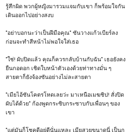
รู้สึกผิด พวกผู้หญิงมารวมแจมกับเขา ก็พร้อมใจกัน
เดินออกไปอย่างสงบ 

"อย่าบอกนะว่าเป็นฝีมือคุณ" ซันวางแก้วเบียร์ลง 
ก่อนจะทำสีหน้าไม่พอใจใส่เธอ

"ใช่! ผับปิดแล้ว คุณก็ควรกลับบ้านกับฉัน" เธอยังคง
ยืนกอดอก เชิดใบหน้าตัวเองด้วยท่าทางมั่น ๆ 
สายตาก็ยังจ้องซันอย่างไม่ละสายตา

"เมียไอ้ซันโคตรโหดเลยว่ะ มาเหนือเมฆชิป! สั่งปิด
ผับได้ด้วย" ก้องพูดกระซิบกระซาบกับเพื่อนๆ ของ
เขา 

"แต่มันก็โชคดีอยู่ดีนั่นแหละ เมียสวยขนาดนี่ เป็นกู