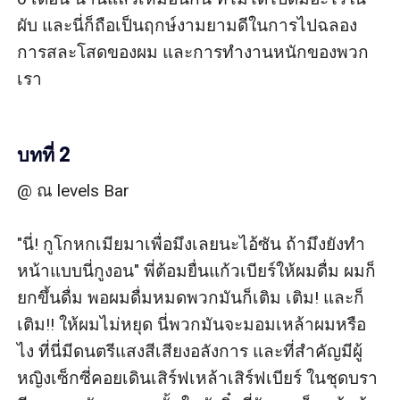
ผับ และนี่ก็ถือเป็นฤกษ์งามยามดีในการไปฉลอง
การสละโสดของผม และการทำงานหนักของพวก
เรา

บทที่ 2
@ ณ levels Bar

"นี่! กูโกหกเมียมาเพื่อมึงเลยนะไอ้ซัน ถ้ามึงยังทำ
หน้าแบบนี่กูงอน" พี่ต้อมยื่นแก้วเบียร์ให้ผมดื่ม ผมก็
ยกขึ้นดื่ม พอผมดื่มหมดพวกมันก็เติม เติม! และก็
เติม!! ให้ผมไม่หยุด นี่พวกมันจะมอมเหล้าผมหรือ
ไง ที่นี่มีดนตรีแสงสีเสียงอลังการ และที่สำคัญมีผู้
หญิงเซ็กซี่คอยเดินเสิร์ฟเหล้าเสิร์ฟเบียร์ ในชุดบรา