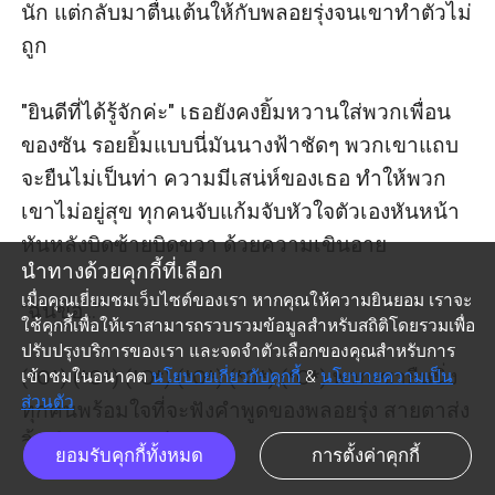
นัก แต่กลับมาตื่นเต้นให้กับพลอยรุ่งจนเขาทำตัวไม่
ถูก

"ยินดีที่ได้รู้จักค่ะ" เธอยังคงยิ้มหวานใส่พวกเพื่อน
ของซัน รอยยิ้มแบบนี่มันนางฟ้าชัดๆ พวกเขาแถบ
จะยืนไม่เป็นท่า ความมีเสน่ห์ของเธอ ทำให้พวก
เขาไม่อยู่สุข ทุกคนจับแก้มจับหัวใจตัวเองหันหน้า
หันหลังบิดซ้ายบิดขวา ด้วยความเขินอาย 

นำทางด้วยคุกกี้ที่เลือก
เมื่อคุณเยี่ยมชมเว็บไซต์ของเรา หากคุณให้ความยินยอม เราจะ
"ฉันขอ..."

ใช้คุกกี้เพื่อให้เราสามารถรวบรวมข้อมูลสำหรับสถิติโดยรวมเพื่อ
ปรับปรุงบริการของเรา และจดจำตัวเลือกของคุณสำหรับการ
(*O*) (*O*) (*O*) (*O*) (*O*) (*O*) พวกเขายืนนิ่ง
เข้าชมในอนาคต
นโยบายเกี่ยวกับคุกกี้
&
นโยบายความเป็น
ส่วนตัว
ทุกคนพร้อมใจที่จะฟังคำพูดของพลอยรุ่ง สายตาส่ง
วิ้งๆให้พลอยรุ่งเป็นระยะ 

ยอมรับคุกกี้ทั้งหมด
การตั้งค่าคุกกี้