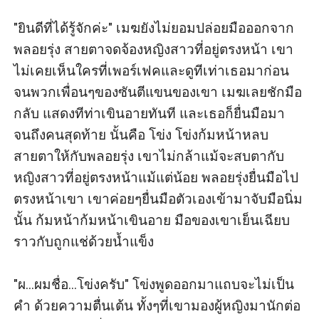
"ยินดีที่ได้รู้จักค่ะ" เมฆยังไม่ยอมปล่อยมือออกจาก
พลอยรุ่ง สายตาจดจ้องหญิงสาวที่อยู่ตรงหน้า เขา
ไม่เคยเห็นใครที่เพอร์เฟคและดูทีเท่าเธอมาก่อน 
จนพวกเพื่อนๆของซันตีแขนของเขา เมฆเลยชักมือ
กลับ แสดงทีท่าเขินอายทันที และเธอก็ยื่นมือมา
จนถึงคนสุดท้าย นั้นคือ โข่ง โข่งก้มหน้าหลบ
สายตาให้กับพลอยรุ่ง เขาไม่กล้าแม้จะสบตากับ
หญิงสาวที่อยู่ตรงหน้าแม้แต่น้อย พลอยรุ่งยื่นมือไป
ตรงหน้าเขา เขาค่อยๆยื่นมือตัวเองเข้ามาจับมือนิ่ม
นั้น ก้มหน้าก้มหน้าเขินอาย มือของเขาเย็นเฉียบ
ราวกับถูกแช่ด้วยน้ำแข็ง

"ผ...ผมชื่อ...โข่งครับ" โข่งพูดออกมาแถบจะไม่เป็น
คำ ด้วยความตื่นเต้น ทั้งๆที่เขามองผู้หญิงมานักต่อ