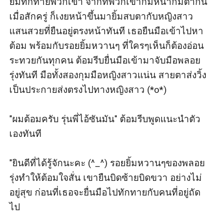
ยิ้มทักทายพวกเขา จากที่พวกเขาก้มหน้าก้มตากัน
เมื่อสักครู่ ก็เงยหน้าขึ้นมายิ้มสบตากับหญิงสาว
แสนสวยที่ยืนอยู่ตรงหน้าทันที เธอยืนมือเข้าไปหา
ต้อม พร้อมกับรอยยิ้มหวานๆ ที่ใครๆเห็นก็ต้องอ่อน
ระทวยกันทุกคน ต้อมรีบยื่นมือเข้ามาจับมือพลอย
รุ่งทันที มือทั้งสองกุมมือหญิงสาวแน่น สายตาส่งวิ้ง
เป็นประกายส่งตรงไปทางหญิงสาว (*o*)

"ผมต้อมครับ รุ่นพี่ไอ้ซันมัน" ต้อมรีบพูดแนะนำตัว
เองทันที 

"ยินดีที่ได้รู้จักนะคะ (^_^) รอยยิ้มหวานๆของพลอย
รุ่งทำให้ต้อมใจสั่น เขายืนบิดซ้ายบิดขวา อย่างไม่
อยู่สุข ก่อนที่เธอจะยื่นมือไปทักทายกับคนที่อยู่ถัด
ไป
