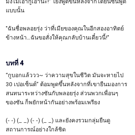
มึงไม่เอากูเอานะ!" โย่งพูดขึ้นหลังจากได้ยินซันพูด
แบบนั้น

"ฉันชื่อพลอยรุ่ง ว่าที่เมียของคุณในอีกสองอาทิตย์
ข้างหน้า...ฉันขอสั่งให้คุณกลับบ้านเดี๋ยวนี้!"

บทที่ 4
“กูบอกแล้ววว~ ว่าความสุขในชีวิต มันจะหายไป 
30 เปอเซ็นต์” ต้อมพูดขึ้นหลังจากที่เขายืนมองการ
สนทนาระหว่างซันกับพลอยรุ่ง ส่วนพวกเพื่อนๆ 
ของซัน ก็พยักหน้ากันอย่างพร้อมเพรียง

(- -) (_ _) (- -) (_ _) และยังคงรวมกลุ่มยืนดู
สถานการณ์อย่างใกล้ชิด
