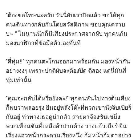
"ต้องขอโทษนะครับ วันนี่ผับเราปิดแล้ว ขอให้ทุก
คนเดินทางกลับกันโดยสวัสดิภาพ ขอบคุณคราบ
บ~ " ไม่นานนักก็มีเสียงประกาศจากผับ ทุกคนก้ม
มองนาฬิกาที่ข้อมือตัวเองทันที

"สี่ทุ่ม!!" ทุกคนตะโกนออกมาพร้อมกัน มองหน้ากัน
อย่างงงๆ เพราะปกติผับจะต้องปิด ตีสอง แต่นี่มันสี่
ทุ่มเท่านั้น

"คุณจะกลับได้หรือยังคะ!" ทุกคนหันไปทางต้นเสียง 
ก็พบว่าพลอยรุ่ง ยืนอยู่หลังโต๊ะที่พวกเขานั่งจิบเบียร์
กันอยู่ ท่าทางเธอดูน่ากลัว สายตาจ้องซันเขม็ง 
พวกเพื่อนซันที่เหลืออ้าปากค้าง วางแก้วเบียร์ ยืน
เรียงแถวหน้ากระดานเรียงหนึ่ง ก้มหน้าก้มตาอย่าง