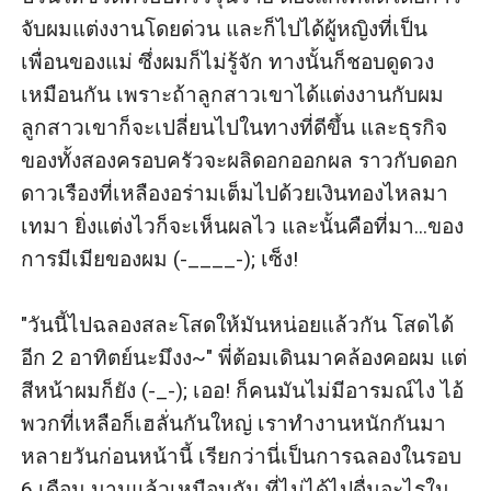
จับผมแต่งงานโดยด่วน และก็ไปได้ผู้หญิงที่เป็น
เพื่อนของแม่ ซึ่งผมก็ไม่รู้จัก ทางนั้นก็ชอบดูดวง
เหมือนกัน เพราะถ้าลูกสาวเขาได้แต่งงานกับผม 
ลูกสาวเขาก็จะเปลี่ยนไปในทางที่ดีขึ้น และธุรกิจ
ของทั้งสองครอบครัวจะผลิดอกออกผล ราวกับดอก
ดาวเรืองที่เหลืองอร่ามเต็มไปด้วยเงินทองไหลมา
เทมา ยิ่งแต่งไวก็จะเห็นผลไว และนั้นคือที่มา...ของ
การมีเมียของผม (-____-); เซ็ง!

"วันนี้ไปฉลองสละโสดให้มันหน่อยแล้วกัน โสดได้
อีก 2 อาทิตย์นะมึงง~" พี่ต้อมเดินมาคล้องคอผม แต่
สีหน้าผมก็ยัง (-_-); เออ! ก็คนมันไม่มีอารมณ์ไง ไอ้
พวกที่เหลือก็เฮลั่นกันใหญ่ เราทำงานหนักกันมา
หลายวันก่อนหน้านี้ เรียกว่านี่เป็นการฉลองในรอบ 
6 เดือน นานแล้วเหมือนกัน ที่ไม่ได้ไปดื่มอะไรใน