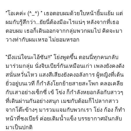
"โอเคค่ะ (^_^) " เธอตอบผมด้วยใบหน้ายิ้มแย้ม แต่
ผมกับรู้สึกว่า...ยัยนี่ต้องมีอะไรแน่ๆ หลังจากที่เธอ
ตอบผม เธอก็เดินออกจากกลุ่มพวกผมไป คิดจะมา
วางท่ากับผมเหรอ ไม่ยอมหรอก

"มึงแน่ใจนะไอ้ซัน!!" โย่งพูดขึ้น ตอนนี่ทุกคนกลับ
มาร่วมกลุ่ม นั่งจิบเบียร์กันเหมือนเก่า เพลงยังคงดัง
สนั่นหวั่นไหว แสงสีเสียงยังคงอลังการ ผู้หญิงที่เต้น
ยั่วอยู่บนเวที ก็กำลังโยกย้ายสายสะโพก คลอเคลีย
กับเสาอย่างเซ็กซี่ เข้ โข่ง ก็กำลังหยอกล้อกับสาวๆ 
ที่เดินผ่านกันอย่างสนุก เมฆกับต้อมก็ไปลากสาว
จากโต๊ะข้างๆ มารวมแจมกับพวกเรา โย่ง ก้อง ก็ทำ
หน้าที่ชงเบียร์ ค่อยเติมน้ำแข็ง บรรยากาศมันกลับ
มาเป็นปกติ 
