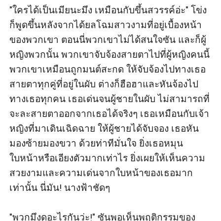
"ใครได้เป็นเมียนะมึง เหมือนกับขึ้นสวรรค์อ่ะ" โข่ง
ก็พูดขึ้นหลังจากได้ยลโฉมสาวงามที่อยู่เบื้องหน้า
ของพวกเขา ตอนนี่พวกเขาไม่ได้สนใจซัน และก็ผู้
หญิงพวกนั้น พวกเขาจับจ้องสายตาไปที่ผู้หญิงคนนี้ 
พวกเขาเหมือนถูกมนต์สะกด ให้จับจ้องไปทางเธอ 
สายตาทุกคู่ที่อยู่ในผับ ต่างก็ฮือฮาและหันจ้องไป
ทางเธอทุกคน เธอเด่นจนผู้ชายในผับ ไม่สามารถที่
จะละสายตาออกจากเธอได้จริงๆ เธอเหมือนกับเจ้า
หญิงที่มาเดินเฉิดฉาย ให้ผู้ชายได้จับจอง เธอหัน
มองซ้ายมองขวา ด้วยท่าทีมั่นใจ ยิ่งเธอหมุน
ใบหน้าหรือเอียงตัวมากเท่าไร ยิ่งเผยให้เห็นความ
สวยงามและความเด่นจากใบหน้าของเธอมาก
เท่านั้น นี่มัน! นางฟ้าชัดๆ

"พวกมึงดูอะไรกันว่ะ!" ซันพอเห็นพฤติกรรมของ