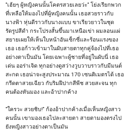
"เฮ้ยๆ ผู้หญิงคนนั้นโคตรสวยเลยว่ะ" โย่งเรียกพวก
ที่เหลือให้มองไปที่ผู้หญิงคนนั้น เธอสวยราวกับ
นางฟ้า หุ่นดีราวกับนางแบบ ขาเรียวยาวในชุด
รัดรูปสีดำ กระโปรงสั้นขึ้นมาเหนือเข่า ผมลอนแผ่
สยายเผยให้เห็นใบหน้าอันเซ็กซี่และร้อนแรงของ
เธอ เธอก้าวเข้ามาในผับสายตาทุกคู่จ้องไปที่เธอ
อย่างตาเป็นมัน โดยเฉพาะผู้ชายที่อยู่ในผับนี่ เธอ
เด่น ออร่าเจิด ทุกอย่างดูสว่างวูบวาบราวกับมีมนต์
สะกด เธอน่าจะสูงประมาณ 170 เซนติเมตรได้ เธอ
กรีดตาสวยเฉียว กับริมฝีปากสีพีช สวยสะจน ทุก
คนต้องหันมอง และอ้าปากค้าง 

"ใครวะ สวยชิบ!" ก้องอ้าปากค้างเมื่อเห็นหญิงสาว
คนนั้น เขามองเธอไปละสายตา สายตามองตรงไป
ยังหญิงสาวอย่างตาเป็นมัน 
