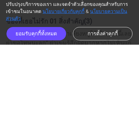
ปรับปรุงบริการของเรา และจดจำตัวเลือกของคุณสำหรับการ
เข้าชมในอนาคต
นโยบายเกี่ยวกับคุกกี้
&
นโยบายความเป็น
ส่วนตัว
ของที่เธอไม่รัก 01 สิ่งสำคัญ(3)
“หนูใสซื่อเกินไป ย่าไม่น่าเลี้ยงหนูให้เป็นแบบนี้เลย 
ยอมรับคุกกี้ทั้งหมด
การตั้งค่าคุกกี้
ย่าขอโทษนะลูก” ย่าเขมรู้สึกผิดมากหากไม่เห็นแก่
ตัว ชลาลัยต้องมีชีวิตที่ดีกว่านี้มาก ๆ ไม่น่าเลย “น้ำ
ตอนก่อนหน้านี้
ตอนถัดไป
ic_arrow_left
ic_arrow_right
ฟังย่านะ ถ้าย่าเป็นอะไรไปหนูต้องอยู่ให้ได้ ถึง
หลานชายย่าไม่ดีแต่อย่าลืมว่าหนูยังมีลูก ผู้ชายไม่
chap_list_mobile
like
ดีก็ตัดมันทิ้งไป หนูต้องอยู่เพื่อเจ้าโอบนะลูก”

“ย่าเขมพูดอะไรแบบนี้คะ น้ำไม่ชอบเลย ย่าเขมพูด
เหมือนยายศรี ย่าเขมจะทิ้งน้ำไปอีกคนเหรอคะ”

“น้ำก็รู้ว่าย่าป่วยออดแอดมานาน อายุย่าก็เยอะแล้ว 
ตอนแรกย่าให้น้ำแต่งงานกับเจ้าเพลิงเพราะหวังให้