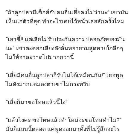
“ถ้าลูกปลามีเซ็กส์กับคนอื่นเสี่ยคงไม่ว่านะ” เขามัน
เห็นแก่ตัวที่สุด ทำอะไรเคยไว้หน้าเธอสักครั้งไหม

“เอาซี้!! แต่เสี่ยไม่รับประกันความปลอดภัยของมัน
นะ” เขาตะคอกเสียงดังลั่นพยายามสูดหายใจลึกๆ 
ไม่ให้อาละวาดไปมากกว่านี้

“เสี่ยมีคนอื่นลูกปลาก็รับไม่ได้เหมือนกัน!” เธอพูด
ไม่ดังมากแต่มองตาเขาไม่กระพริบ

“เสี่ยก็มาขอโทษแล้วนี้ไง”

“แล้วไงคะ ขอโทษแล้วทำใหม่จะขอโทษทำไม?” 
มันก็แบบนี้ตลอด แค่พูดออกมาทั้งที่ไม่รู้สึกอะไร