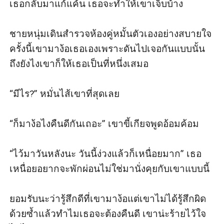
เธอกลับมาแก้แค้น เธอจะทำให้เขาเจ็บบ้าง

ชายหนุ่มเดินสำรวจห้องคู่หมั้นตัวเองอย่างสบายใจ 
ครั้งนี้เขามาง้อเธอเองเพราะดันไปเจอกันแบบนั้น 
ถึงยังไงเขาก็ให้เธอเป็นที่หนึ่งเสมอ

“มีไร?” หมั่นไส้เขาที่สุดเลย

“ก็มาง้อไงคืนดีกันเถอะ” เขาขี้เกียจพูดอ้อมค้อม

“ไว้มาวันหลังนะ วันนี้ง่วงแล้วก็เหนื่อยมาก” เธอ
เหนื่อยอยากจะพักผ่อนไม่ใช่มานั่งคุยกับเขาแบบนี้

ยอมรับนะว่ารู้สึกดีที่เขามาง้อแต่เขาไม่ได้รู้สึกผิด
ด้วยซ้ำแล้วทำไมเธอจะต้องคืนดี เขาน่ะร้ายไว้ใจ