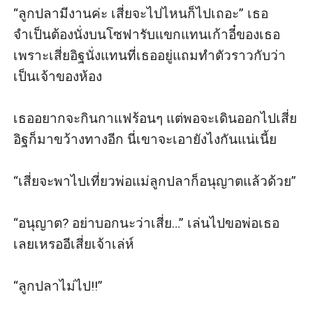
“ลูกปลามีงานค่ะ เสี่ยจะไปไหนก็ไปเถอะ” เธอ
จำเป็นต้องนั่งบนโซฟารับแขกแทนเก้าอี๋ของเธอ
เพราะเสี่ยอิฐนั่งแทนที่เธออยู่แถมทำตัวราวกับว่า
เป็นเจ้าของห้อง

เธออยากจะกินกาแฟร้อนๆ แต่พอจะเดินออกไปเสี่ย
อิฐก็มาขว้างทางอีก นี่เขาจะเอายังไงกันแน่เนี้ย

“เสี่ยจะพาไปเที่ยวพ่อแม่ลูกปลาก็อนุญาตแล้วด้วย”

“อนุญาต? อย่าบอกนะว่าเสี่ย…” เล่นไปขอพ่อเธอ
เลยเหรออีเสี่ยเจ้าเล่ห์

“ลูกปลาไม่ไป!!”
