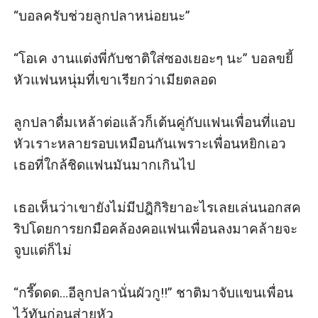
“บอลครับช่วยลูกปลาหน่อยนะ”

“โอเค งานแต่งพี่กับชาติใส่ซองเยอะๆ นะ” บอลขยี้
หัวแฟนหนุ่มที่เขาเรียกว่าเมียตลอด

ลูกปลาดื่มเหล้าต่อแล้วก็เต้นคู่กับแฟนเพื่อนที่แอบ
หัวเราะหลายรอบเหมือนกันเพราะเพื่อนหยิกเอว
เธอที่ใกล้ชิดแฟนมันมากเกินไป

เธอเห็นว่าเขายังไม่มีปฎิกิริยาอะไรเลยเล่นนอกสค
ริปโดยการยกมือคล้องคอแฟนเพื่อนลงมาคล้ายจะ
จูบแต่ก็ไม่

“กรี๊ดดด…อีลูกปลานั่นผัวกู!!” ชาติมาจับแขนเพื่อน
ไว้ทันก่อนส่ายหัว
