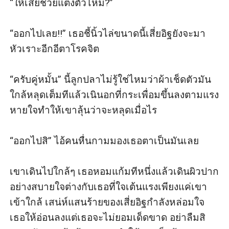
“ให้เสี่ยช่วยแต่งตัวไหม?”

“ออกไปเลย!!” เธอชี้นิ้วไล่ขนาดนี้เสี่ยอิฐยังจะมา
หัวเราะอีกอีตาโรคจิต

“ครับคู่หมั้น” นี้ลูกปลาไม่รู้ใช่ไหมว่าผ้าเช็ดตัวมัน
ใกล้หลุดเต็มทีแล้วเนินอกที่กระเพื่อมขึ้นลงตามแรง
หายใจทำให้เขาลุ้นว่าจะหลุดเมื่อไร

“ออกไปสิ” ไอ้คนหื่นกามมองเธอตาเป็นมันเลย

เขาเดินไปใกล้ๆ เธอหอมแก้มทีหนึ่งแล้วเดินผิวปาก
อย่างสบายใจต่างกับเธอที่ใจเต้นแรงเพียงแค่เขา
เข้าใกล้ เสน่ห์แสนร้ายของเสี่ยอิฐกำลังหล่อมใจ
เธอให้อ่อนลงแต่เธอจะไม่ยอมเด็ดขาด อย่าลืมสิ