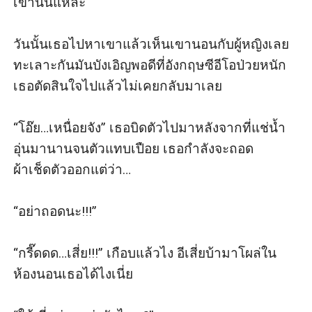
เขานั่นแหละ

วันนั้นเธอไปหาเขาแล้วเห็นเขานอนกับผู้หญิงเลย
ทะเลาะกันมันบังเอิญพอดีที่อังกฤษซีอีโอป่วยหนัก
เธอตัดสินใจไปแล้วไม่เคยกลับมาเลย

“โอ๊ย…เหนื่อยจัง” เธอบิดตัวไปมาหลังจากที่แช่น้ำ
อุ่นมานานจนตัวแทบเปือย เธอกำลังจะถอด
ผ้าเช็ดตัวออกแต่ว่า…

“อย่าถอดนะ!!!”

“กรี๊ดดด…เสี่ย!!!” เกือบแล้วไง อีเสี่ยบ้ามาโผล่ใน
ห้องนอนเธอได้ไงเนี่ย
