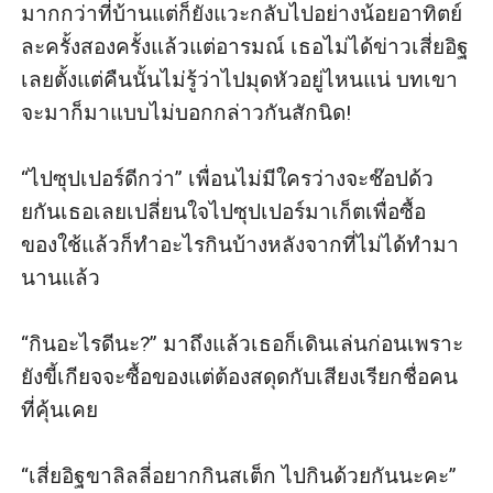
มากกว่าที่บ้านแต่ก็ยังแวะกลับไปอย่างน้อยอาทิตย์
ละครั้งสองครั้งแล้วแต่อารมณ์ เธอไม่ได้ข่าวเสี่ยอิฐ
เลยตั้งแต่คืนนั้นไม่รู้ว่าไปมุดหัวอยู่ไหนแน่ บทเขา
จะมาก็มาแบบไม่บอกกล่าวกันสักนิด!

“ไปซุปเปอร์ดีกว่า” เพื่อนไม่มีใครว่างจะช๊อปด้ว
ยกันเธอเลยเปลี่ยนใจไปซุปเปอร์มาเก็ตเพื่อซื้อ
ของใช้แล้วก็ทำอะไรกินบ้างหลังจากที่ไม่ได้ทำมา
นานแล้ว

“กินอะไรดีนะ?” มาถึงแล้วเธอก็เดินเล่นก่อนเพราะ
ยังขี้เกียจจะซื้อของแต่ต้องสดุดกับเสียงเรียกชื่อคน
ที่คุ้นเคย

“เสี่ยอิฐขาลิลลี่อยากกินสเต็ก ไปกินด้วยกันนะคะ”
