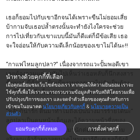
เธอก็ยอมไปกับเขาอีกจนได้เพราะขืนไม่ยอมเสี่ย
บ้ากามจับเธอปล้ำตรงนั้นจะทำยังไงใครจะช่วย 
การไปเที่ยวกับเขาแบบนี้มันก็ดีแต่ก็มีข้อเสีย เธอ
จะใจอ่อนให้กับความดีเล็กน้อยของเขาไม่ได้นะ!!

“กาแฟไหมลูกปลา?” เนื่องจากรถแวะปั้มพอดีเขา
เลยต้องถามแต่พอหันไปเห็นว่าเธอหลับก็นึกสงสาร
นำทางด้วยคุกกี้ที่เลือก
ขึ้นมาก นี่ถ้ามาเป็นเมียงานการเธอไม่จำเป็นต้อง
เมื่อคุณเยี่ยมชมเว็บไซต์ของเรา หากคุณให้ความยินยอม เราจะ
ทำก็ได้แต่เด็กดื้ออย่างเธอรึจะยอมเขาง่ายๆ

ใช้คุกกี้เพื่อให้เราสามารถรวบรวมข้อมูลสำหรับสถิติโดยรวมเพื่อ
ปรับปรุงบริการของเรา และจดจำตัวเลือกของคุณสำหรับการ
เข้าชมในอนาคต
นโยบายเกี่ยวกับคุกกี้
&
นโยบายความเป็น
“หลับก็น่ารัก ตื่นมาทำไมถึงเป็นนางมารร้ายได้นะ” 
ส่วนตัว
ลูกปลาเป็นคนหน้าเด็กและไอ้ความหน้าซื่อของ
ยอมรับคุกกี้ทั้งหมด
การตั้งค่าคุกกี้
เธอนี่แหละมันหลอกใครมานักต่อนักแล้ว ความ
จริงลูกแล้วร้ายกาจขนาดไหนเขารู้ดีแต่เธอก็ยังสู้