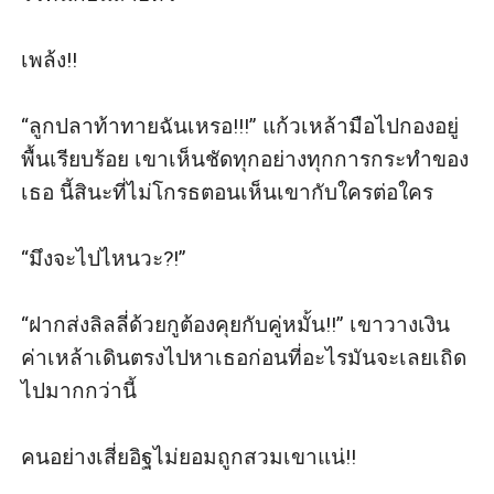
เพล้ง!!

“ลูกปลาท้าทายฉันเหรอ!!!” แก้วเหล้ามือไปกองอยู่
พื้นเรียบร้อย เขาเห็นชัดทุกอย่างทุกการกระทำของ
เธอ นี้สินะที่ไม่โกรธตอนเห็นเขากับใครต่อใคร

“มึงจะไปไหนวะ?!”

“ฝากส่งลิลลี่ด้วยกูต้องคุยกับคู่หมั้น!!” เขาวางเงิน
ค่าเหล้าเดินตรงไปหาเธอก่อนที่อะไรมันจะเลยเถิด
ไปมากกว่านี้

คนอย่างเสี่ยอิฐไม่ยอมถูกสวมเขาแน่!!
