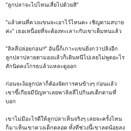
“ลูกปลาจะไปไหนเสี่ยไปด้วยสิ”

“แล้วคนที่ควงแขนจะเอาไว้ไหนคะ เชิญตามสบาย
ค่ะ” เธอเหนื่อยที่จะต้องทะเลาะกับเขาเต็มทนแล้ว

“ลิลลี่ปล่อยก่อน!!” อันนี้ก็เกาะแขนยิ่งกว่าปลิงอีก 
ลูกปลาปลายตามองแล้วก็เดินหนีไปเลยไม่พูดอะไร
สักนิดคงโกรธแล้วแหละดูออก

ก่อนจะง้อลูกปลาก็ต้องจัดการคนข้างๆ ก่อนแล้ว
เขาขี้เกียจมีปัญหาเลยพาลิลลี่ไปกินสเต็กตามที่
บอก

เขาไม่มีอะไรดีให้ลูกปลาเห็นจริงๆ เลยจะครั้งไหน
ก็มาเห็นเขาควงเด็กตลอด ทั้งที่ช่วงนี้เขาลดน้อยลง