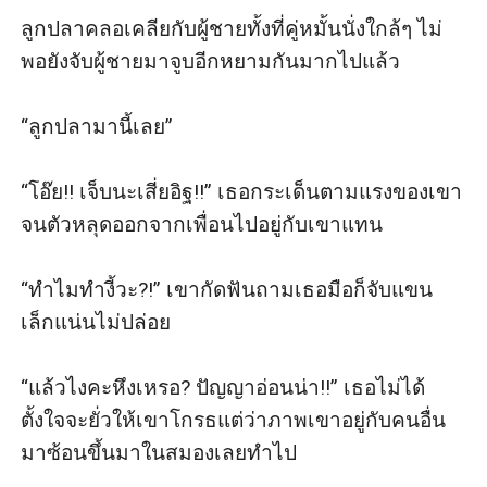
ลูกปลาคลอเคลียกับผู้ชายทั้งที่คู่หมั้นนั่งใกล้ๆ ไม่
พอยังจับผู้ชายมาจูบอีกหยามกันมากไปแล้ว

“ลูกปลามานี้เลย”

“โอ๊ย!! เจ็บนะเสี่ยอิฐ!!” เธอกระเด็นตามแรงของเขา
จนตัวหลุดออกจากเพื่อนไปอยู่กับเขาแทน

“ทำไมทำงี้วะ?!” เขากัดฟันถามเธอมือก็จับแขน
เล็กแน่นไม่ปล่อย

“แล้วไงคะหึงเหรอ? ปัญญาอ่อนน่า!!” เธอไม่ได้
ตั้งใจจะยั่วให้เขาโกรธแต่ว่าภาพเขาอยู่กับคนอื่น
มาซ้อนขึ้นมาในสมองเลยทำไป
