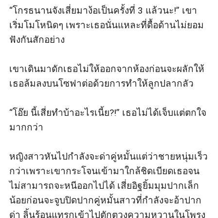
“โกรธนานจังเสี่ยมาง้อเป็นครั้งที่ 3 แล้วนะ!” เขา
เริ่มโมโหนิดๆ เพราะเธอนั่นแหละที่ดื้อด้านไม่ยอม
ฟังกันสักอย่าง

เขาเดินมาดักเธอไม่ให้ออกจากห้องก่อนจะผลักให้
เธอล้มลงบนโซฟาต่อด้วยการทำให้ลูกปลากลัว

“โอ๊ย นี้เสี่ยทำบ้าอะไรเนี้ย?!” เธอไม่ได้เจ็บแต่ตกใจ
มากกว่า

หญิงสาวหันไปกำลังจะด่าคู่หมั้นแต่ว่าชายหนุ่มเร็ว
กว่าเพราะเขากระโจนเข้ามาใกล้ชิดเบียดเธอจน
ไม่สามารถจะหนีออกไปได้ เสี่ยอิฐยิ้มมุมปากเล็ก
น้อยก่อนจะจูบปิดปากคู่หมั้นสาวที่กำลังจะอ้าปาก
ด่า ลิ้นร้อนแทรกเข้าไปตักตวงความหวานในโพรง