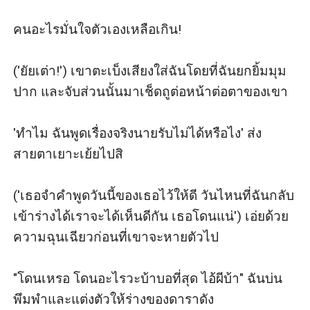
คนอะไรมั่นใจตัวเองเหลือเกิน!

('ยัยเต่า!') เขาตะเบ็งเสียงใส่ฉันโดยที่ฉันยกยิ้มมุม
ปาก และจับส่วนนั้นมาเช็ดถูต่อหน้าต่อตาของเขา

'ทำไม ฉันพูดเรื่องจริงนายรับไม่ได้หรือไง' ส่ง
สายตาเยาะเย้ยไปสิ

('เธอจำคำพูดวันนี้ของเธอไว้ให้ดี วันไหนที่ฉันกลับ
เข้าร่างได้เราจะได้เห็นดีกัน เธอโดนแน่') เอ่ยด้วย
ความฉุนเฉียวก่อนที่เขาจะหายตัวไป

"โดนเหรอ โดนอะไรวะบ้าบอที่สุด ไอ้ผีบ้า" ฉันบ่น
พึมพำและแต่งตัวให้ร่างของดาราดัง
