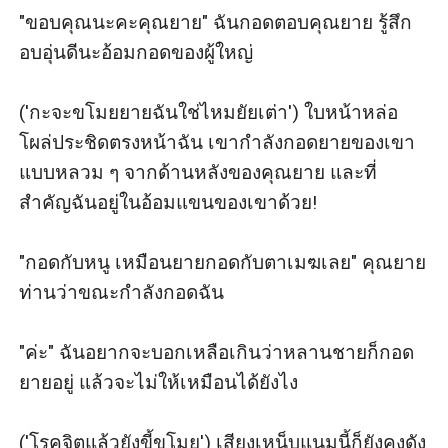
"ขอบคุณนะคะคุณยาย" ฉันกอดตอบคุณยาย รู้สึก
อบอุ่นดีนะอ้อมกอดของผู้ใหญ่

('กะจะขโมยยายฉันใช่ไหมยัยเต่า') ใบหน้าหล่อ
โผล่ประชิดตรงหน้าฉัน เขากำลังกอดยายของเขา
แบบหลวม ๆ จากด้านหลังของคุณยาย และที่
สำคัญฉันอยู่ในอ้อมแขนของเขาด้วย!

"กอดกับหนู เหมือนยายกอดกับตาเมฆเลย" คุณยาย
ท่านว่าขณะกำลังกอดฉัน

"ค่ะ" ฉันอยากจะบอกเหลือเกินว่าหลานชายก็กอด
ยายอยู่ แล้วจะไม่ให้เหมือนได้ยังไง

('โรคจิตแล้วยังขี้ขโมย') เสียงเหน็บแนมนี้ก็ยังคงดัง