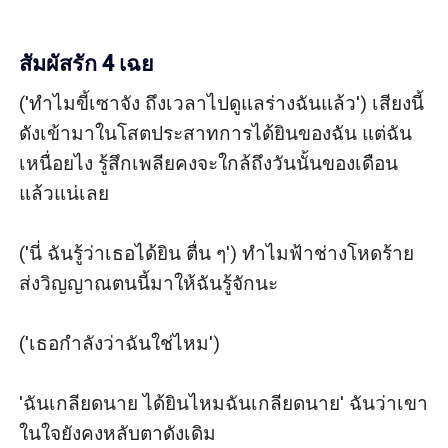
สัมผัสรัก 4 เฉย
('ทำไมขี้เซาจัง ถึงเวลาไปดูแลร่างฉันแล้ว') เสียงนี้
ดังเข้ามาในโสตประสาทการได้ยินของฉัน แต่ฉัน
เหนื่อยไง รู้สึกเพลียคงจะใกล้ถึงวันนั้นของเดือน
แล้วแน่เลย

('นี่ ฉันรู้ว่าเธอได้ยิน ตื่น ๆ') ทำไมฟ้าช่างโหดร้าย 
ส่งวิญญาณตนนี้มาให้ฉันรู้จักนะ

('เธอกำลังว่าฉันใช่ไหม')

'ฉันเกลียดนาย ได้ยินไหมฉันเกลียดนาย' ฉันว่าเขา
ในใจยังคงหลับตาดังเดิม
