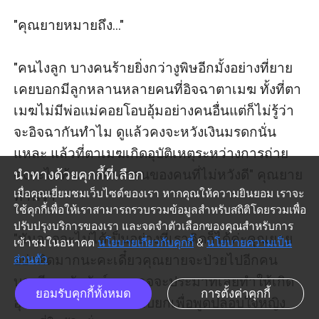
"คุณยายหมายถึง..."

"คนไงลูก บางคนร้ายยิ่งกว่างูพิษอีกมั้งอย่างที่ยาย
เคยบอกมีลูกหลานหลายคนที่อิจฉาตาเมฆ ทั้งที่ตา
เมฆไม่มีพ่อแม่คอยโอบอุ้มอย่างคนอื่นแต่ก็ไม่รู้ว่า
จะอิจฉากันทำไม ดูแล้วคงจะหวังเงินมรดกนั่น
แหละ แล้วที่ตาเมฆเกิดอุบัติเหตุระหว่างการถ่าย
นำทางด้วยคุกกี้ที่เลือก
คงจะไม่พ้นการจ้างวานของคนที่ไม่หวังดี" คุณยาย
เมื่อคุณเยี่ยมชมเว็บไซต์ของเรา หากคุณให้ความยินยอม เราจะ
ท่านว่า

ใช้คุกกี้เพื่อให้เราสามารถรวบรวมข้อมูลสำหรับสถิติโดยรวมเพื่อ
ปรับปรุงบริการของเรา และจดจำตัวเลือกของคุณสำหรับการ
"มันอาจจะไม่ได้เป็นอย่างที่เราคิดก็ได้ค่ะคุณยาย 
เข้าชมในอนาคต
นโยบายเกี่ยวกับคุกกี้
&
นโยบายความเป็น
อย่าคิดมากนะคะเดี๋ยวคุณยายจะป่วยไปอีกคน 
ส่วนตัว
บางทีคุณบัลลังก์เขาอาจจะประมาทเลยทำให้เกิด
ยอมรับคุกกี้ทั้งหมด
การตั้งค่าคุกกี้
อุบัติไงคะ" ฉันหาข้อหยิบยกเพื่อพูดปลอบใจหญิง