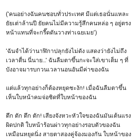
('คนอย่างฉันคนชอบทั่วประเทศ มีแต่เธอนั่นแหละ
ยัยเต่าล้านปี ยัยคนไม่มีความรู้สึกคนหล่อ ๆ อยู่ตรง
หน้าแทนที่จะกรี๊ดดันวางท่าเฉยเมย')

'ฉันจำได้ว่านาฬิกาปลุกยังไม่ดัง แสดงว่ายังไม่ถึง
เวลาตื่น นี่นาย...' ฉันลืมตาขึ้นกะจะใส่เขาเต็ม ๆ ที่
บังอาจมารบกวนเวลานอนอันมีค่าของฉัน

แต่แล้วทุกอย่างก็ต้องหยุดชะงัก! เมื่อฉันลืมตาขึ้น
เห็นใบหน้าคมจ่อชิดที่ใบหน้าของฉัน

ตึก ตัก ตึก ตัก! เสียงจังหวะหัวใจของฉันมันเต้นแรง
ผิดปกติ ใบหน้าร้อนผ่าวทุกอย่างรอบตัวของฉัน
เหมือนหยุดนิ่ง สายตาสองคู่จ้องมองกัน ใบหน้าของ