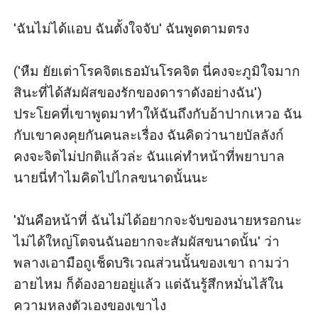
'ฉันไม่ได้แอบ ฉันตั้งใจจับ' ฉันพูดตามตรง

('หืม ยัยเต่าโรคจิตเธอมันโรคจิต นี่คงจะภูมิใจมาก
สินะที่ได้สัมผัสของรักของดาราดังอย่างฉัน') 
ประโยคที่เขาพูดมาทำให้ฉันถึงกับอ้าปากเหวอ ฉัน
กับเขาคงคุยกันคนละเรื่อง ฉันคิดว่านายบัลลังก์
คงจะจิตไม่ปกติแล้วล่ะ ฉันแค่ทำหน้าที่พยาบาล 
นายนี่ทำไมคิดไปไกลขนาดนั้นนะ

'มันคือหน้าที่ ฉันไม่ได้อยากจะจับของนายหรอกนะ 
ไม่ได้ใหญ่โตจนฉันอยากจะสัมผัสขนาดนั้น' ว่า
พลางเอามือถูเช็ดบริเวณส่วนนั้นของเขา ถามว่า
อายไหม ก็ต้องอายอยู่แล้ว แต่ฉันรู้สึกหมั่นไส้ใน
ความหลงตัวเองของเขาไง 
