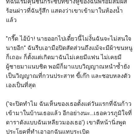
ที่ฉันเริ่มคุ้นชินกระซิบที่ข้างหูของฉันพร้อมสัมผัส
ร้อนผ่าวที่ฉันรู้สึก แสดงว่าเขาเข้ามาในห้องน้ำ
แล้ว

"กรี๊ด ไอ้บ้า! นายออกไปเดี๋ยวนี้ไม่งั้นฉันจะไม่สนใจ
นายอีก" ฉันรีบเอามือปิดสัดส่วนถึงแม้จะมีผ้าขนหนู
ก็เถอะ ก็ตั้งแต่เกิดมาฉันไม่เคยมีแฟน ไม่เคยมี
ผู้ชายมาแนบชิด พอมีก็มาแบบวิญญาณหนำซ้ำยัง
เป็นวิญญาณที่กวนประสาท ขี้เก๊ก และชอบหลงตัว
เองเป็นที่สุด

('จะปิดทำไม ฉันเห็นของเธอตั้งแต่วันแรกที่ฉันก้าว
เข้ามาในบ้านเธอแล้ว อีกอย่างนะ...เธอควรภูมิใจที่
ดาราดังแบบฉันเหลียวมองเธอ') เขาตีหน้านิ่งพูด
ประโยคที่ทำเอาอกฉันแทบระเบิด
