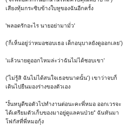
เสียงทุ้มกระซิบข้างใบหูของฉันอีกครั้ง

'พลอดรักอะไร นายอย่ามามั่ว' 

('ก็เห็นอยู่ว่าหมอชอบเธอ เด็กอนุบาลยังดูออกเลย')

'แล้วนายดูออกไหมล่ะว่าฉันไม่ได้ชอบเขา'

('ไม่รู้สิ ฉันไม่ได้สนใจเธอขนาดนั้น') เขาว่าจบก็
เดินไปยืนมองร่างของตัวเอง

"งั้นหนูดีขอตัวไปทำงานต่อนะคะพี่หมอ ออกเวรจะ
ได้เตรียมตัวเก็บของมาอยู่ดูแลคนป่วย" ฉันหันมา
โฟกัสที่พี่หมอกุ้ง
