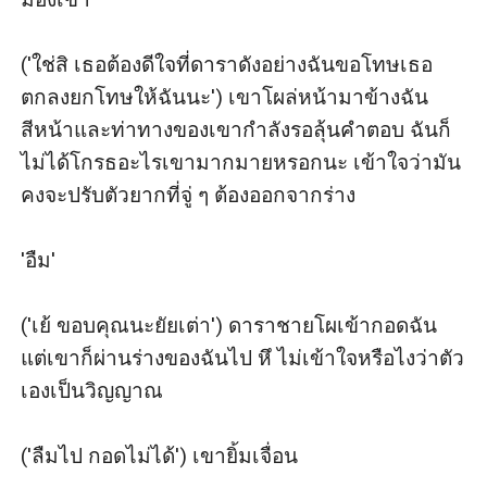
('ใช่สิ เธอต้องดีใจที่ดาราดังอย่างฉันขอโทษเธอ 
ตกลงยกโทษให้ฉันนะ') เขาโผล่หน้ามาข้างฉัน 
สีหน้าและท่าทางของเขากำลังรอลุ้นคำตอบ ฉันก็
ไม่ได้โกรธอะไรเขามากมายหรอกนะ เข้าใจว่ามัน
คงจะปรับตัวยากที่จู่ ๆ ต้องออกจากร่าง

'อืม'

('เย้ ขอบคุณนะยัยเต่า') ดาราชายโผเข้ากอดฉัน 
แต่เขาก็ผ่านร่างของฉันไป หึ ไม่เข้าใจหรือไงว่าตัว
เองเป็นวิญญาณ

('ลืมไป กอดไม่ได้') เขายิ้มเจื่อน
