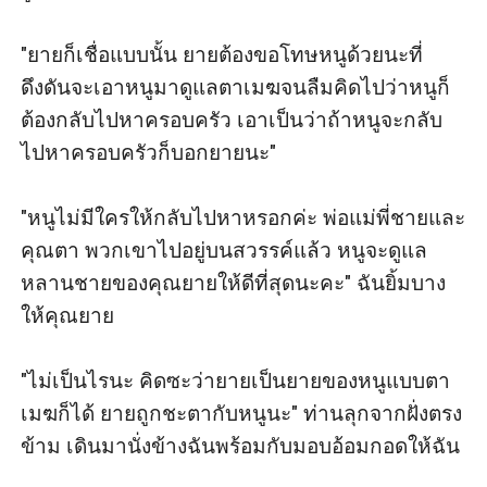
"ยายก็เชื่อแบบนั้น ยายต้องขอโทษหนูด้วยนะที่
ดึงดันจะเอาหนูมาดูแลตาเมฆจนลืมคิดไปว่าหนูก็
ต้องกลับไปหาครอบครัว เอาเป็นว่าถ้าหนูจะกลับ
ไปหาครอบครัวก็บอกยายนะ"

"หนูไม่มีใครให้กลับไปหาหรอกค่ะ พ่อแม่พี่ชายและ
คุณตา พวกเขาไปอยู่บนสวรรค์แล้ว หนูจะดูแล
หลานชายของคุณยายให้ดีที่สุดนะคะ" ฉันยิ้มบาง
ให้คุณยาย

"ไม่เป็นไรนะ คิดซะว่ายายเป็นยายของหนูแบบตา
เมฆก็ได้ ยายถูกชะตากับหนูนะ" ท่านลุกจากฝั่งตรง
ข้าม เดินมานั่งข้างฉันพร้อมกับมอบอ้อมกอดให้ฉัน
