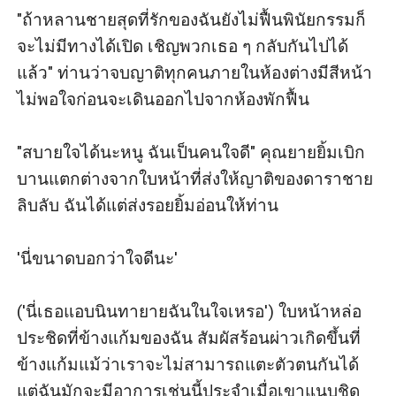
"ถ้าหลานชายสุดที่รักของฉันยังไม่ฟื้นพินัยกรรมก็
จะไม่มีทางได้เปิด เชิญพวกเธอ ๆ กลับกันไปได้
แล้ว" ท่านว่าจบญาติทุกคนภายในห้องต่างมีสีหน้า
ไม่พอใจก่อนจะเดินออกไปจากห้องพักฟื้น

"สบายใจได้นะหนู ฉันเป็นคนใจดี" คุณยายยิ้มเบิก
บานแตกต่างจากใบหน้าที่ส่งให้ญาติของดาราชาย
ลิบลับ ฉันได้แต่ส่งรอยยิ้มอ่อนให้ท่าน

'นี่ขนาดบอกว่าใจดีนะ'

('นี่เธอแอบนินทายายฉันในใจเหรอ') ใบหน้าหล่อ
ประชิดที่ข้างแก้มของฉัน สัมผัสร้อนผ่าวเกิดขึ้นที่
ข้างแก้มแม้ว่าเราจะไม่สามารถแตะตัวตนกันได้ 
แต่ฉันมักจะมีอาการเช่นนี้ประจำเมื่อเขาแนบชิด
