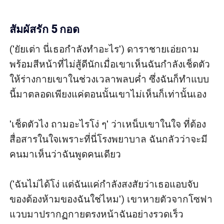
สัมผัสรัก 5 กอด
('ยัยเต่า นี่เธอกำลังทำอะไร') ดาราชายเอ่ยถาม
พร้อมสีหน้าที่ไม่สู้ดีนักเมื่อเขาเห็นฉันกำลังเช็ดตัว
ให้ร่างกายเขาในช่วงเวลาพลบค่ำ ซึ่งฉันก็ทำแบบ
นี้มาตลอดเพียงแค่ตอนนั้นเขาไม่เห็นก็เท่านั้นเอง

'เช็ดตัวไง ถามอะไรโง่ ๆ' ว่าเหน็บเขาในใจ ที่ต้อง
สื่อสารในใจเพราะที่นี่โรงพยาบาล ฉันกลัวว่าจะมี
คนมาเห็นว่าฉันพูดคนเดียว

('ฉันไม่ได้โง่ แต่ฉันแค่กำลังสงสัยว่าเธอแอบจับ
ของต้องห้ามของฉันใช่ไหม') เขาหายตัวจากโซฟา
แวบมาปรากฏกายตรงหน้าฉันอย่างรวดเร็ว
