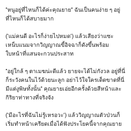
"หนูอยู่ที่ไหนก็ได้ค่ะคุณยาย" ฉันเป็นคนง่าย ๆ อยู่
ที่ไหนก็ได้สบายมาก

('แม่คนดี อะไรก็ง่ายไปหมด') แล้วเสียงว่าแซะ
เหน็บแนมจากวิญญาณขี้อิจฉาก็ดังขึ้นพร้อม
ใบหน้าที่แสนจะกวนประสาท

"อยู่ใกล้ ๆ ตาเมฆน่ะดีแล้ว ยายจะได้ไม่กังวล อยู่ที่นี่
ก็ระวังคนในไว้ด้วยนะลูก อย่าไว้ใจใครเด็ดขาดที่นี่
มีแต่งูพิษทั้งนั้น" คุณยายเอ่ยอีกครั้งด้วยสีหน้าและ
กิริยาท่าทางที่จริงจัง

('มีอะไรที่ฉันไม่รู้เหรอวะ') แล้ววิญญาณตัวป่วนก็
เริ่มทำหน้าเครียดเมื่อได้ฟังประโยคนี้จากคุณยาย
