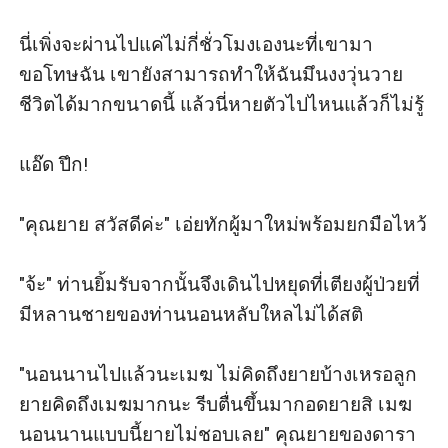
นี่เพิ่งจะผ่านไปแค่ไม่กี่ชั่วโมงเองนะที่เขามา
ขอโทษฉัน เขายังสามารถทำให้ฉันมึนงงวุ่นวาย
ชีวิตได้มากขนาดนี้ แล้วนี่หายตัวไปไหนแล้วก็ไม่รู้

แอ๊ด ปึก!

"คุณยาย สวัสดีค่ะ" เอ่ยทักผู้มาใหม่พร้อมยกมือไหว้

"จ้ะ" ท่านยิ้มรับจากนั้นจึงเดินไปหยุดที่เตียงผู้ป่วยที่
มีหลานชายของท่านนอนหลับใหลไม่ได้สติ

"นอนนานไปแล้วนะเมฆ ไม่คิดถึงยายบ้างเหรอลูก 
ยายคิดถึงเมฆมากนะ รีบตื่นขึ้นมากอดยายสิ เมฆ
นอนนานแบบนี้ยายไม่ชอบเลย" คุณยายของดารา