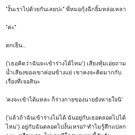
"งั้นเราไปด้วยกันเลยปะ" พี่หมอกุ้งฉีกยิ้มหล่อเหลา

"ค่ะ"

ตกเย็น...

('เธอคิดว่าฉันจะเข้าร่างได้ไหม') เสียงทุ้มเอ่ยถาม
น้ำเสียงของเขาค่อนข้างแย่ เขาคงจะคิดมากกับ
เรื่องที่เจอสินะ

'คงจะเข้าได้แหละ ก็ร่างกายของนายยังหายใจนิ'

('แล้วถ้าฉันเข้าร่างไม่ได้ ฉันอยู่กับเธอตลอดไปได้
ไหม') อยู่กับฉันตลอดไปงั้นเหรอ? ทำไมรู้สึกแปลก 