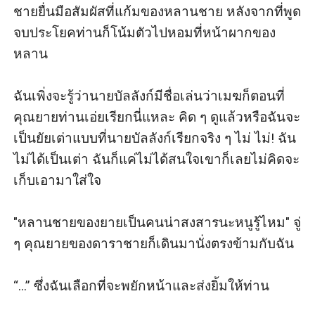
ชายยื่นมือสัมผัสที่แก้มของหลานชาย หลังจากที่พูด
จบประโยคท่านก็โน้มตัวไปหอมที่หน้าผากของ
หลาน

ฉันเพิ่งจะรู้ว่านายบัลลังก์มีชื่อเล่นว่าเมฆก็ตอนที่
คุณยายท่านเอ่ยเรียกนี่แหละ คิด ๆ ดูแล้วหรือฉันจะ
เป็นยัยเต่าแบบที่นายบัลลังก์เรียกจริง ๆ ไม่ ไม่! ฉัน
ไม่ได้เป็นเต่า ฉันก็แค่ไม่ได้สนใจเขาก็เลยไม่คิดจะ
เก็บเอามาใส่ใจ

"หลานชายของยายเป็นคนน่าสงสารนะหนูรู้ไหม" จู่ 
ๆ คุณยายของดาราชายก็เดินมานั่งตรงข้ามกับฉัน 

“...” ซึ่งฉันเลือกที่จะพยักหน้าและส่งยิ้มให้ท่าน
