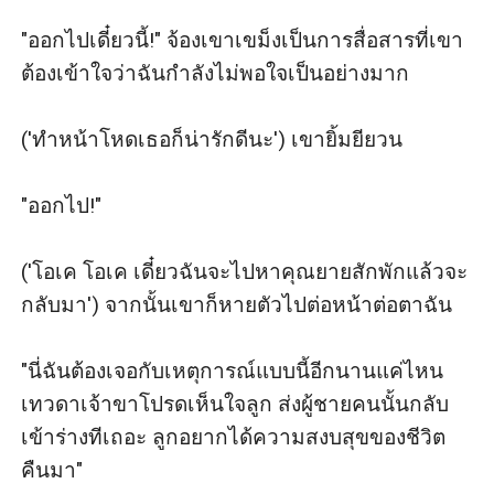
"ออกไปเดี๋ยวนี้!" จ้องเขาเขม็งเป็นการสื่อสารที่เขา
ต้องเข้าใจว่าฉันกำลังไม่พอใจเป็นอย่างมาก

('ทำหน้าโหดเธอก็น่ารักดีนะ') เขายิ้มยียวน

"ออกไป!"

('โอเค โอเค เดี๋ยวฉันจะไปหาคุณยายสักพักแล้วจะ
กลับมา') จากนั้นเขาก็หายตัวไปต่อหน้าต่อตาฉัน

"นี่ฉันต้องเจอกับเหตุการณ์แบบนี้อีกนานแค่ไหน 
เทวดาเจ้าขาโปรดเห็นใจลูก ส่งผู้ชายคนนั้นกลับ
เข้าร่างทีเถอะ ลูกอยากได้ความสงบสุขของชีวิต
คืนมา"
