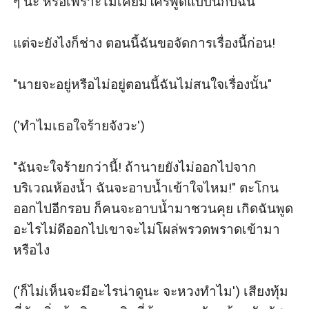
ๆ นะ หรือเพราะไม่เคยมีใครพูดแบบนี้กับฉัน

แต่จะยังไงก็ช่าง ตอนนี้ฉันขอจัดการเรื่องนี้ก่อน!

"นายจะอยู่หรือไม่อยู่ตอนนี้ฉันไม่สนใจเรื่องนั้น" 

('ทำไมเธอใจร้ายจังวะ')

"ฉันจะใจร้ายกว่านี้! ถ้านายยังไม่ออกไปจาก
บริเวณห้องน้ำ ฉันจะอาบน้ำเข้าใจไหม!" ตะโกน
ออกไปอีกรอบ ก็คนจะอาบน้ำมาชวนคุย เกิดฉันพูด
อะไรไม่ดีออกไปเขาจะไม่โผล่พรวดพราดเข้ามา
หรือไง

('ก็ไม่เห็นจะมีอะไรน่าดูนะ จะหวงทำไม') เสียงทุ้ม