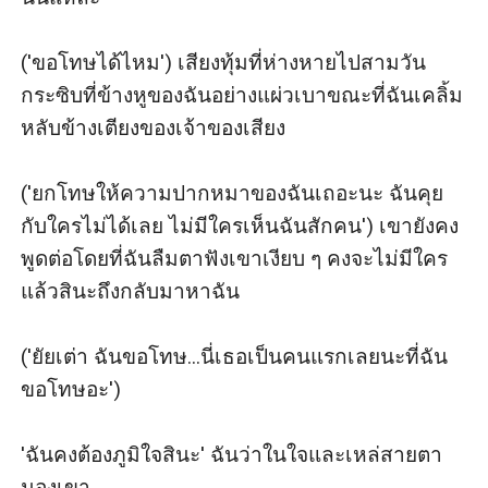
('ขอโทษได้ไหม') เสียงทุ้มที่ห่างหายไปสามวัน
กระซิบที่ข้างหูของฉันอย่างแผ่วเบาขณะที่ฉันเคลิ้ม
หลับข้างเตียงของเจ้าของเสียง

('ยกโทษให้ความปากหมาของฉันเถอะนะ ฉันคุย
กับใครไม่ได้เลย ไม่มีใครเห็นฉันสักคน') เขายังคง
พูดต่อโดยที่ฉันลืมตาฟังเขาเงียบ ๆ คงจะไม่มีใคร
แล้วสินะถึงกลับมาหาฉัน

('ยัยเต่า ฉันขอโทษ...นี่เธอเป็นคนแรกเลยนะที่ฉัน
ขอโทษอะ')

'ฉันคงต้องภูมิใจสินะ' ฉันว่าในใจและเหล่สายตา
มองเขา
