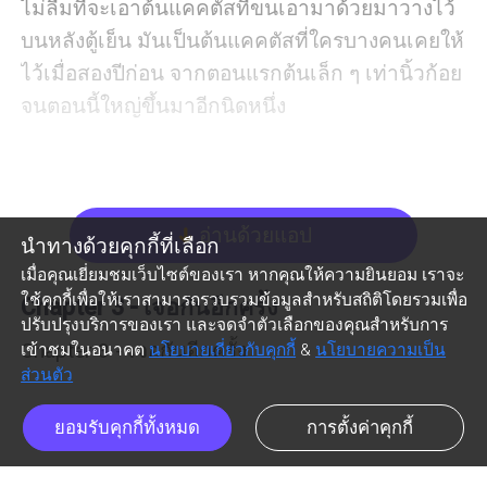
ไม่ลืมที่จะเอาต้นแคคตัสที่ขนเอามาด้วยมาวางไว้
บนหลังตู้เย็น มันเป็นต้นแคคตัสที่ใครบางคนเคยให้
ไว้เมื่อสองปีก่อน จากตอนแรกต้นเล็ก ๆ เท่านิ้วก้อย
จนตอนนี้ใหญ่ขึ้นมาอีกนิดหนึ่ง

“เฮ้อ เสร็จสักที กว่าจะได้อาบน้ำนอน” ฉันบ่นกับตัว
เอง ก่อนจะล้มตัวลงบนเตียงนุ่ม

อ่านด้วยแอป
arrow_down
นำทางด้วยคุกกี้ที่เลือก
ทว่า…สามทุ่มกว่าแล้ว อาจเพราะเป็นครั้งแรกที่ฉัน
เมื่อคุณเยี่ยมชมเว็บไซต์ของเรา หากคุณให้ความยินยอม เราจะ
ต้องนอนแปลกที่วันแรก เลยนอนไม่ค่อยหลับ ทั้ง
ใช้คุกกี้เพื่อให้เราสามารถรวบรวมข้อมูลสำหรับสถิติโดยรวมเพื่อ
Chapter 3 - เจอกันอีกครั้ง
ปรับปรุงบริการของเรา และจดจำตัวเลือกของคุณสำหรับการ
กลิ้งไปกลิ้งมาก็แล้ว ทั้งนับแกะเป็นร้อย ๆ ตัวก็แล้ว

Chapter 3 - เจอกันอีกครั้ง

เข้าชมในอนาคต
นโยบายเกี่ยวกับคุกกี้
&
นโยบายความเป็น
ส่วนตัว
เฮ้อ….แต่ก็ไม่ง่วงสักที อยู่ ๆ ฉันก็เหมือนได้ยินเสียง
ยอมรับคุกกี้ทั้งหมด
การตั้งค่าคุกกี้
อะไรดังขึ้น

ฉันที่รีบหลบออกมาจากระเบียงแล้วรีบกลับมานั่งลง