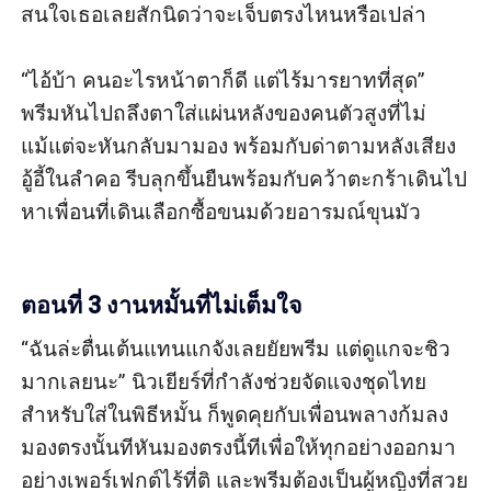
สนใจเธอเลยสักนิดว่าจะเจ็บตรงไหนหรือเปล่า

“ไอ้บ้า คนอะไรหน้าตาก็ดี แต่ไร้มารยาทที่สุด” 
พรีมหันไปถลึงตาใส่แผ่นหลังของคนตัวสูงที่ไม่
แม้แต่จะหันกลับมามอง พร้อมกับด่าตามหลังเสียง
อู้อี้ในลำคอ รีบลุกขึ้นยืนพร้อมกับคว้าตะกร้าเดินไป
หาเพื่อนที่เดินเลือกซื้อขนมด้วยอารมณ์ขุนมัว

ตอนที่ 3 งานหมั้นที่ไม่เต็มใจ
“ฉันล่ะตื่นเต้นแทนแกจังเลยยัยพรีม แต่ดูแกจะชิว
มากเลยนะ” นิวเยียร์ที่กำลังช่วยจัดแจงชุดไทย
สำหรับใส่ในพิธีหมั้น ก็พูดคุยกับเพื่อนพลางก้มลง
มองตรงนั้นทีหันมองตรงนี้ทีเพื่อให้ทุกอย่างออกมา
อย่างเพอร์เฟกต์ไร้ที่ติ และพรีมต้องเป็นผู้หญิงที่สวย