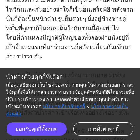
พรีมและธีร์หันมองสบตากันครู่หนึ่ง ก่อนที่จะยกมือ
ไหว้กันและกันอย่างจำใจก็เป็นอันเสร็จพิธี หลังจาก
นั้นก็ต้องปั้นหน้าถ่ายรูปยิ้มสวยๆ นั่งอยู่ข้างชายคู่
หมั้นที่ดูเขาก็ไม่ค่อยเต็มใจกับงานนี้สักเท่าไร 
โดยที่ด้านหลังมีญาติผู้ใหญ่ของทั้งสองฝ่ายนั่งอยู่ที่
เก้าอี้ และแขกที่มาร่วมงานก็ผลัดเปลี่ยนกันเข้ามา
ถ่ายรูปร่วมกัน

งานวันนี้ไม่ได้เชิญแขกเหรื่อมามากมาย มีเพียง
นำทางด้วยคุกกี้ที่เลือก
ญาติและเพื่อนสนิทของทั้งสองฝ่ายก็เท่านั้น หลัง
เมื่อคุณเยี่ยมชมเว็บไซต์ของเรา หากคุณให้ความยินยอม เราจะ
ใช้คุกกี้เพื่อให้เราสามารถรวบรวมข้อมูลสำหรับสถิติโดยรวมเพื่อ
จากงานเลี้ยงจบลง คนทั้งสองก็ขึ้นห้องพร้อมกัน 
ปรับปรุงบริการของเรา และจดจำตัวเลือกของคุณสำหรับการ
โดยที่มีพ่อแม่ของทั้งสองฝ่ายเดินตามขึ้นไปส่ง
เข้าชมในอนาคต
นโยบายเกี่ยวกับคุกกี้
&
นโยบายความเป็น
ราวกับส่งตัวบ่าวสาวเข้าเรือนหออย่างไรอย่างนั้น

ส่วนตัว
ยอมรับคุกกี้ทั้งหมด
การตั้งค่าคุกกี้
“อยู่กับพี่ธีร์ก็อย่าดื้อนะลูก เชื่อฟังพี่เขานะ” พิมล