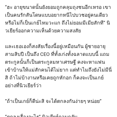
“ฮะ อายุขนาดนั้นยังยอมถูกคลุมถุงชนอีกเหรอ เขา
เป็นคนรักสันโดษแบบอยากหนีไปบวชอยู่คนเดียว 
หรือไม่ก็เป็นเกย์ไหมวะแก ถึงไม่ยอมมีเมียสักที” นิ
วเยียร์ออกความเห็นด้วยความสงสัย

และเธอเองก็สงสัยเรื่องนี้อยู่เหมือนกัน ผู้ชายอายุ
สามสิบปี เป็นถึง CEO ที่ทั้งเก่งทั้งฉลาดแบบนี้ แถม
ตระกูลนั้นก็เป็นตระกูลมหาเศรษฐี คงจะหาแฟน
เข้าบ้านให้แม่สักคนได้ไม่ยาก แต่ทำไมถึงยังไม่มีนี่
สิ ถ้าไม่บ้างานหรือเคยถูกหักอก ก็คงจะเป็นเกย์
อย่างที่นิวเยียร์ว่า

“ถ้าเป็นเกย์ก็ดีน่ะสิ จะได้ตกลงกันง่ายๆ หน่อย” 

“ตกลงเรื่องอะไร” นิวเยียร์ถามกลับ
