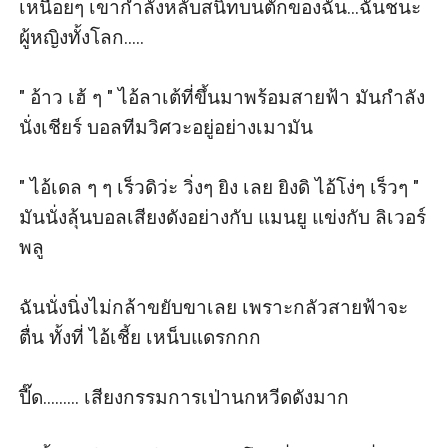
เหนื่อยๆ เขากำลังหลับสนิทบนตักของฉัน...ฉันชนะ
ผู้หญิงทั้งโลก.....

" อ้าว เฮ้ ๆ " ไอ้ลาเต้ที่ขึ้นมาพร้อมสายฟ้า มันกำลัง
นั่งเชียร์ บอลทีมวิศวะอยู่อย่างเมามัน

" ไอ้เดล ๆ ๆ เร็วดิว่ะ วิ่งๆ ยิง เลย ยิงดิ ไอ้โง่ๆ เร็วๆ " 
มันนั่งลุ้นบอลเสียงดังอย่างกับ แมนยู แข่งกับ ลิเวอร์
พลู

ฉันนั่งนิ่งไม่กล้าขยับขาเลย เพราะกลัวสายฟ้าจะ
ตื่น ทั้งที่ ไอ้เชี้ย เหน็บแดรกกก

ปี๊ด......... เสียงกรรมการเป่านกหวีดดังมาก
