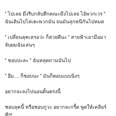
" ไปเลย มึงรีบกลับตึกคณะมึงไปเลย ไอ้พวกเวร " 
ฉันเดินไปไล่เตะพวกมัน จนมันลุกหนีกันไปหมด

" เปลี่ยนลุคเหรอว่ะ ก็สวยดีนะ " สายฟ้าเอามือมา
จับผมฉันเล่นๆ

" ชอบปะละ " ฉันหลุดถามมันไป

" อืม..... ก็ชอบนะ " มันก็ตอบแบบนิ่งๆ

อยากจะลงไปนอนดิ้นตรงนี้

ชอบลุคนี้ หรือชอบกูวะ อยากจะกรี้ด พูดให้เคลียร์
ที!!!
