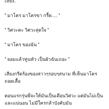
เสียง..

" มาโคร มาโครขา กรี้ด...... "

" วิศวะคะ วิศวะสุดใจ "

" มาโคร ของฉัน "

" ยอมแล้วทูนหัว เป็นผัวฉันเถอะ "

เสียงกรีดร้องของสาวๆรอบๆสนาม ที่เห็นมาโคร
ถอดเสื้อ

ตอนแรกรุ่นพี่จะให้มันเป็นเดือนวิศวะ แต่มันไม่เป็น 
และแน่นอน ไม่มีใครกล้าบังคับมัน
