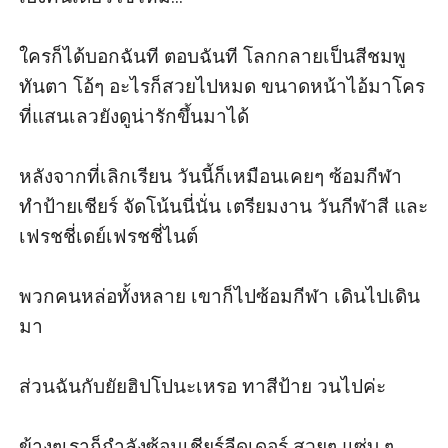
ใครก็ได้บอกฉันที ตอบฉันที โลกกลายเป็นสีชมพู
ทันตา โอ้ๆ อะไรก็สวยไปหมด ขนาดหน้าไอ้มาโคร
ที่แสนเลวยังดูน่ารักขึ้นมาได้

หลังจากที่เลิกเรียน วันนี้ก็เหมือนเคยๆ ซ้อมกีฬา 
ทำป้ายเชียร์ จัดโน้นนี่นั่น เตรียมงาน วันกีฬาสี และ
เฟรชชี่เดย์เฟรชชี่ไนต์

พวกคนหล่อทั้งหลาย เขาก็ไปซ้อมกีฬา เดินไปเดิน
มา

ส่วนฉันกับยัยฮิปโปนะเหรอ ทาสีป้าย วนไปค่ะ

ข้างๆเราก็กำลังซ้อมเชียร์ลีดเดอร์ สวยๆ แซ่บ ๆ
