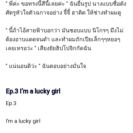
" พี่ค่ะ ขอทรงนี้สีนี้เลยค่ะ " ฉันยื่นรูป นางแบบชื่อดัง 
ศัตรูหัวใจตัวฉกาจอย่าง จี้จี้ ฮาดิด ให้ช่างทำผมดู

" นี้ถ้าไอ้สายฟ้าบอกว่า มันชอบแบบ นิโกรๆ มึงไม่
ต้องอาบแดดจนดำ และทำผมถักเปียเล็กๆๆหยอๆ 
เลยเหรอว่ะ " เสียงยัยฮิปโปจิกกัดฉัน

" แน่นอนดิว่ะ " ฉันตอบอย่างมั่นใจ

Ep.3 I’m a lucky girl
Ep.3

I’m a lucky girl
