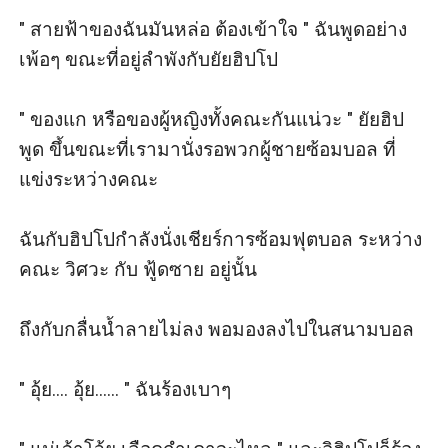
" สายฟ้าของฉันมันหล่อ ต้องเข้าใจ " ฉันพูดอย่าง
เพ้อๆ ขณะที่อยู่ลำพังกับยัยฮิปโป

" ของแก หรือของผู้หญิงทั้งคณะกันแน่วะ " ยัยฮิป
พูด ขึ้นขณะที่เรามานั่งรอพวกผู้ชายซ้อมบอล ที่
แข่งระหว่างคณะ

ฉันกับฮิปโปกำลังนั่งเชียร์การซ้อมฟุตบอล ระหว่าง 
คณะ วิศวะ กับ ฟู้ดซาย อยู่นั้น

ถึงกับกลื่นน้ำลายไม่ลง พอมองลงไปในสนามบอล

" อุ้ย.... อุ้ย...... " ฉันร้องเบาๆ
