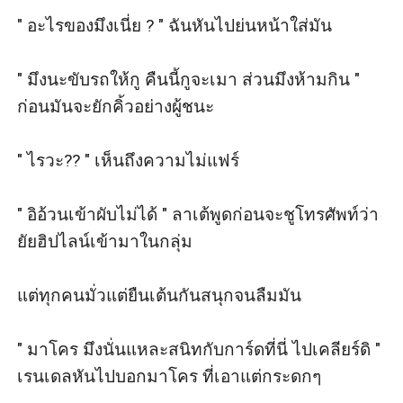
" อะไรของมึงเนี่ย ? " ฉันหันไปย่นหน้าใส่มัน

" มึงนะขับรถให้กู คืนนี้กูจะเมา ส่วนมึงห้ามกิน " 
ก่อนมันจะยักคิ้วอย่างผู้ชนะ

" ไรวะ?? " เห็นถึงความไม่แฟร์

" อิอ้วนเข้าผับไม่ได้ " ลาเต้พูดก่อนจะชูโทรศัพท์ว่า 
ยัยฮิปไลน์เข้ามาในกลุ่ม

แต่ทุกคนมั่วแต่ยืนเต้นกันสนุกจนลืมมัน

" มาโคร มึงนั่นแหละสนิทกับการ์ดที่นี่ ไปเคลียร์ดิ " 
เรนเดลหันไปบอกมาโคร ที่เอาแต่กระดกๆ
