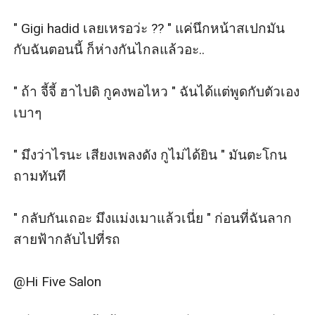
" Gigi hadid เลยเหรอว่ะ ?? " แค่นึกหน้าสเปกมัน 
กับฉันตอนนี้ ก็ห่างกันไกลแล้วอะ..

" ถ้า จี้จี้ ฮาไปดิ กูคงพอไหว " ฉันได้แต่พูดกับตัวเอง
เบาๆ

" มึงว่าไรนะ เสียงเพลงดัง กูไม่ได้ยิน " มันตะโกน
ถามทันที

" กลับกันเถอะ มึงแม่งเมาแล้วเนี่ย " ก่อนที่ฉันลาก
สายฟ้ากลับไปที่รถ

@Hi Five Salon
