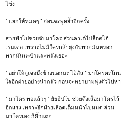
โข่ง

" แยกให้หมดๆ " ก่อนจะพูดย้ำอีกครั้ง

สายฟ้าไปช่วยจับมาโคร ส่วนลาเต้ไปล็อคไอ้
เรนเดล เพราะไม่มีใครกล้ายุ่งกับพวกมันหรอก 
พวกมันนะบ้าและพลังเยอะ

" อย่าให้กูเจอมึงข้างนอกนะ ไอ้สัส " มาโครตะโกน
ใส่อีกฝ่ายอย่างน่ากลัว ก่อนจะพยายามพุ่งตัวไปหา

" มาโคร พอแล้วๆ " ยัยฮิปโป ช่วยดึงเสื้อมาโครไว้
อีกแรง เพราะอีกฝ่ายเลือดเต็มหน้าไปหมด ส่วน
มาโครเอง ก็คิ้วแตก
