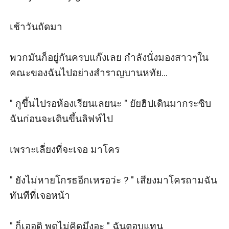
เช้าวันถัดมา

พวกมันก็อยู่กันครบแก๊งเลย กำลังนั่งมองสาวๆใน
คณะของฉันไปอย่างสำราญบานหทัย...

" กูขึ้นไปรอห้องเรียนเลยนะ " ยัยฮิปเดินมากระซิบ
ฉันก่อนจะเดินขึ้นลิฟท์ไป

เพราะเลี่ยงที่จะเจอ มาโคร

" ยังไม่หายโกรธอีกเหรอว่ะ ? " เสียงมาโครถามฉัน
ทันทีที่เจอหน้า

" ก็เออดิ พูดไม่คิดมึงอะ " ฉันตอบแทน
