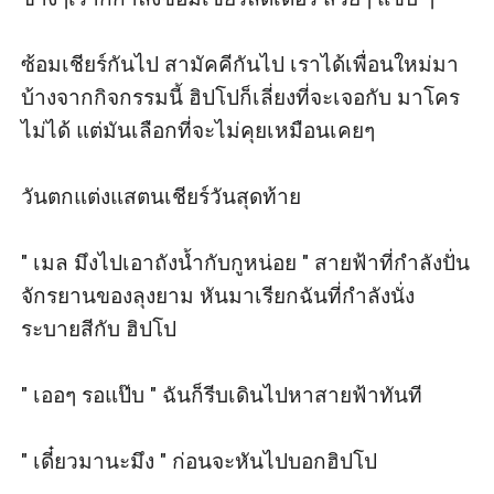
ซ้อมเชียร์กันไป สามัคคีกันไป เราได้เพื่อนใหม่มา
บ้างจากกิจกรรมนี้ ฮิปโปก็เลี่ยงที่จะเจอกับ มาโคร
ไม่ได้ แต่มันเลือกที่จะไม่คุยเหมือนเคยๆ

วันตกแต่งแสตนเชียร์วันสุดท้าย

" เมล มึงไปเอาถังน้ำกับกูหน่อย " สายฟ้าที่กำลังปั่น
จักรยานของลุงยาม หันมาเรียกฉันที่กำลังนั่ง
ระบายสีกับ ฮิปโป

" เออๆ รอแป๊บ " ฉันก็รีบเดินไปหาสายฟ้าทันที

" เดี๋ยวมานะมึง " ก่อนจะหันไปบอกฮิปโป
