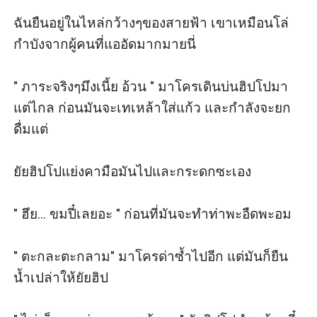
ฉันยืนอยู่ในไหล่กว้างๆของสายฟ้า เขาเหมือนโล่
กำบังจากผู้คนที่แออัดมากมายนี่

" ภาระจริงๆมึงเนี้ย อ้วน " มาโครเดินบ่นฮิปโปมา
แต่ไกล ก่อนมันจะเทเหล้าใส่แก้ว และกำลังจะยก
ดื่มแต่

ยัยฮิปโปแย่งคามือมันไปและกระดกซะเอง

" ฮึย... ขมปี๋เลยอะ " ก่อนที่มันจะทำท่าพะอืดพะอม

" ตะกละตะกลาม" มาโครด่าซ้ำไปอีก แต่มันก็ยืน
น้ำเปล่าให้ยัยฮิป
