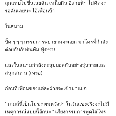
ลุกแทบไม่ขึ้นเลยฉัน เหน็บกิน อิสายฟ้า ไม่คิดจะ
รอฉันเลยนะ ไอ้เพื่อนบ้า

ในสนาม

ปี้ด ๆ ๆ ๆ กรรมการพยายามจะแยก มาโครที่กำลัง 
ต่อยกับกัปตันทีม ฟู้ดซาย

และในสนามกำลังตะลุมบอลกันอย่างวุ่นวายและ
สนุกสนาน (เหรอ)

ก่อนที่เพื่อนของแต่ละฝ่ายจะเข้ามาแยก

" เกมส์นี้เป็นโมฆะ ผมหวังว่า ในวันแข่งจริงจะไม่มี
เหตุการณ์แบบนี้อีกนะ " เสียงกรรมการพูดใส่โทร