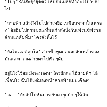
" ไม่ๆ " ฉันสะดุ้งสุดตัว เหมือนเผลอทำอะไรบ้าๆลง
ไป

" สายฟ้า แล้วมึงไม่ไปล่าเหยื่อ เหมือนพวกนั้นเหรอ 
? " ยัยฮิปโปถามขณะที่มันกำลังนั่งกินเฟรนช์ฟราย
ส์กับแกล้มที่มาโครสั่งทิ้งไว้

" ยังไม่เจอที่ถูกใจ " สายฟ้าพูดก่อนจะจิบเหล้าของ
มันและกวาดสายตาไปทั่ว ๆผับ

อยู่นี่ไงโว้ยย มึงจะมองหาใครอีกละ ไอ้สายฟ้า ไอ้
เพื่อนโง่ ฉันได้แต่มองหน้าสายฟ้าแบบเคืองๆ

" อ่อ.... " ยัยฮิปโปหันมาขยิบตายุกยิก ๆให้ฉัน
