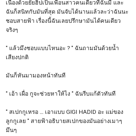
เนื่องด้วยยัยฮิปเป็นเพื่อนสาวคนเดียวที่ฉันมี และ
ฉันก็สนิทกับมันที่สุด มันจับได้นานแล้วละว่าฉันนะ
ชอบสายฟ้า เรื่องนี้ฉันเลยปรึกษามันได้คนเดียว
จริงๆ

" แล้วมึงชอบแบบไหนอะ ? " ฉันถามมันด้วยน้ำ
เสียงปกติ

มันก็หันมามองหน้าทันที

" เอ้า เผื่อ กูจะช่วยหาให้ไง " ฉันรีบแก้ตัวทันที

" สเปกกูเหรอ ... เอาแบบ GIGI HADID อะ แม่ของ
ลูกกูเลย " สายฟ้าอธิบายสเปกของมันอย่างเมาๆ
มึนๆ
