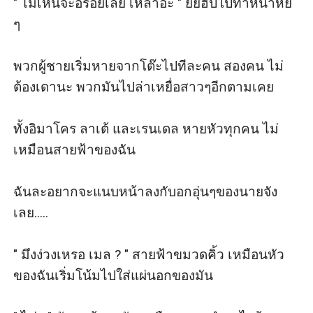
" ไม่เห็นจะอร่อยเลย เหล้าอะ " ยัยฮิปโปทำหน้าหยี๋ 
ๆ

พวกผู้ชายเริ่มหายจากโต๊ะไปทีละคน สองคน ไม่
ต้องเดานะ พวกมันไปล่าเหยื่อสาวๆอีกตามเคย

ทั้งอิมาโคร ลาเต้ และเรนเดล หายหัวทุกคน ไม่
เหมือนสายฟ้าของฉัน

ฉันละอยากจะแนบหน้าลงกับอกอุ่นๆของนายจัง
เลย.....

" มึงง่วงเหรอ เมล ? " สายฟ้าขมวดคิ้ว เหมือนหัว
ของฉันเริ่มโน้มไปใส่แผ่นอกของมัน
