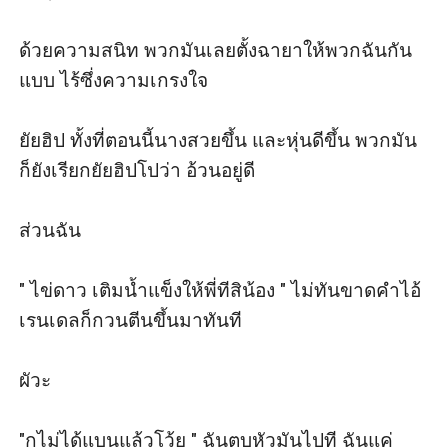
ด้วยความสนิท พวกมันเลยตั้งฉายาให้พวกฉันกัน
แบบ ไร้ซึ่งความเกรงใจ

ยัยฮิป ทั้งที่ตอนนี้นางสวยขึ้น และหุ่นดีขึ้น พวกมัน
ก็ยังเรียกยัยฮิปโปว่า อ้วนอยู่ดี

ส่วนฉัน

" ไข่ดาว เติมน้ำแข็งให้พี่ทีสิน้อง " ไม่ทันขาดคำไอ้
เรนเดลก็กวนตีนขึ้นมาทันที

ผัวะ

"กูไม่ได้แบนแล้วโว้ย " ฉันตบหัวมันไปที ฉันแค่