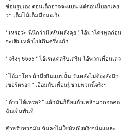
ซ่อนรูปเอง ตอนเด็กอาจจะแบน แต่ตอนนี้บอกเลย
ว่า เต็มไม้เต็มมือนะเว้ย

" เหรอว่ะ นี่นึกว่ามึงหันหลังคุย " ไอ้มาโครพูดก่อน
จะเติมเหล้าไปเกินครึ่งแก้ว

" จริงๆ 5555 " ไอ้เรนเดลรีบเสริม ไอ้พวกเพื่อนเลว

" ไอ้มาโคร ถ้ามึงกินแบบนั้น วันหลังไม่ต้องสั่งมิก
เซอร์หรอก " เอือมกับเพื่อนผู้ชายพวกนี้จริงๆ

" อ้าว ได้เหรอ? " แล้วมันก็ถือแก้วเหล้ามากอดคอ
ฉันเต้นทันที

สำหรับพวกมัน ฉันคงไม่ใช่ผู้หญิงจริงๆนั่นแหละ
