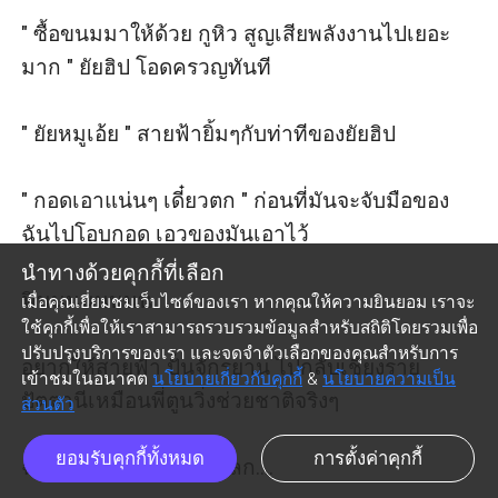
" ซื้อขนมมาให้ด้วย กูหิว สูญเสียพลังงานไปเยอะ
มาก " ยัยฮิป โอดครวญทันที

" ยัยหมูเอ้ย " สายฟ้ายิ้มๆกับท่าทีของยัยฮิป

" กอดเอาแน่นๆ เดี๋ยวตก " ก่อนที่มันจะจับมือของ
ฉันไปโอบกอด เอวของมันเอาไว้

นำทางด้วยคุกกี้ที่เลือก
ฟินนนนนนนน

เมื่อคุณเยี่ยมชมเว็บไซต์ของเรา หากคุณให้ความยินยอม เราจะ
ใช้คุกกี้เพื่อให้เราสามารถรวบรวมข้อมูลสำหรับสถิติโดยรวมเพื่อ
ปรับปรุงบริการของเรา และจดจำตัวเลือกของคุณสำหรับการ
อยากให้สายฟ้า ปั่นจักรยาน ไปกลับเชียงราย 
เข้าชมในอนาคต
นโยบายเกี่ยวกับคุกกี้
&
นโยบายความเป็น
ปัตตานีเหมือนพี่ตูนวิ่งช่วยชาติจริงๆ

ส่วนตัว
ยอมรับคุกกี้ทั้งหมด
การตั้งค่าคุกกี้
ฉันกำลังชนะผู้หญิงทั้งโลก....
