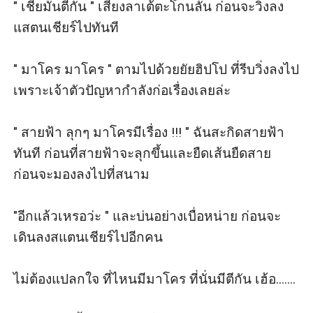
" เชี้ยมันตีกัน " เสียงลาเต้ตะโกนลั่น ก่อนจะวิ่งลง
แสตนเชียร์ไปทันที

" มาโคร มาโคร " ตามไปด้วยยัยฮิปโป ที่รีบวิ่งลงไป 
เพราะเจ้าตัวปัญหากำลังก่อเรื่องเลยล่ะ

" สายฟ้า ลุกๆ มาโครมีเรื่อง !!! " ฉันสะกิดสายฟ้า
ทันที ก่อนที่สายฟ้าจะลุกขึ้นและยืดเส้นยืดสาย 
ก่อนจะมองลงไปที่สนาม

"อีกแล้วเหรอว่ะ " และบ่นอย่างเบื่อหน่าย ก่อนจะ
เดินลงสแตนเชียร์ไปอีกคน

ไม่ต้องแปลกใจ ที่ไหนมีมาโคร ที่นั่นมีตีกัน เฮ้อ.......
