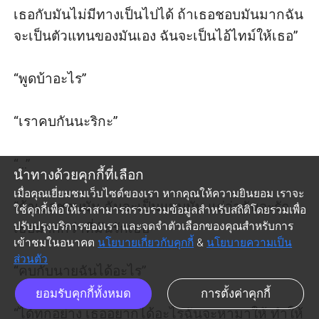
เธอกับมันไม่มีทางเป็นไปได้ ถ้าเธอชอบมันมากฉัน
จะเป็นตัวแทนของมันเอง ฉันจะเป็นไอ้ไทม์ให้เธอ”

“พูดบ้าอะไร”

“เราคบกันนะริกะ”

“...”

นำทางด้วยคุกกี้ที่เลือก
เมื่อคุณเยี่ยมชมเว็บไซต์ของเรา หากคุณให้ความยินยอม เราจะ
“ถ้าเธอชอบมัน ฉันจะเป็นแบบมัน แต่ว่าฉันจะรัก
ใช้คุกกี้เพื่อให้เราสามารถรวบรวมข้อมูลสำหรับสถิติโดยรวมเพื่อ
เธอมากกว่าที่มันรักเธอ”

ปรับปรุงบริการของเรา และจดจำตัวเลือกของคุณสำหรับการ
เข้าชมในอนาคต
นโยบายเกี่ยวกับคุกกี้
&
นโยบายความเป็น
ส่วนตัว
“คบกับนายฉันได้อะไร”

ยอมรับคุกกี้ทั้งหมด
การตั้งค่าคุกกี้
“ได้ทุกอย่าง เธออยากได้อะไรฉันจะหามาให้ ทำให้