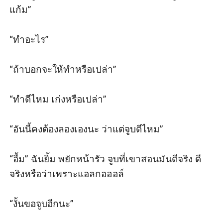
แก้ม”

“ทำอะไร”

“ถ้าบอกจะให้ทำหรือเปล่า”

“ทำดีไหม เก่งหรือเปล่า”

“อันนี้คงต้องลองเองนะ ว่าแต่จูบดีไหม”

“อื้ม” ฉันยิ้ม พยักหน้ารัว จูบที่เขาสอนมันดีจริง ดี
จริงหรือว่าเพราะแอลกอฮอล์

“งั้นขอจูบอีกนะ”
