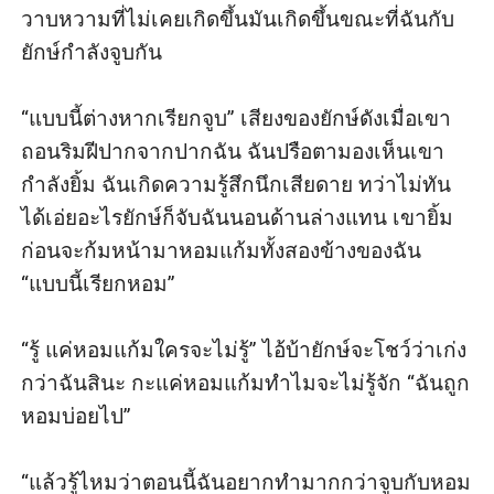
วาบหวามที่ไม่เคยเกิดขึ้นมันเกิดขึ้นขณะที่ฉันกับ
ยักษ์กำลังจูบกัน

“แบบนี้ต่างหากเรียกจูบ” เสียงของยักษ์ดังเมื่อเขา
ถอนริมฝีปากจากปากฉัน ฉันปรือตามองเห็นเขา
กำลังยิ้ม ฉันเกิดความรู้สึกนึกเสียดาย ทว่าไม่ทัน
ได้เอ่ยอะไรยักษ์ก็จับฉันนอนด้านล่างแทน เขายิ้ม
ก่อนจะก้มหน้ามาหอมแก้มทั้งสองข้างของฉัน 
“แบบนี้เรียกหอม”

“รู้ แค่หอมแก้มใครจะไม่รู้” ไอ้บ้ายักษ์จะโชว์ว่าเก่ง
กว่าฉันสินะ กะแค่หอมแก้มทำไมจะไม่รู้จัก “ฉันถูก
หอมบ่อยไป”

“แล้วรู้ไหมว่าตอนนี้ฉันอยากทำมากกว่าจูบกับหอม