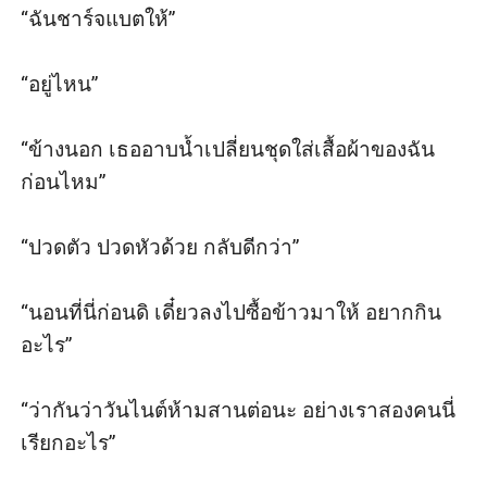
“ก็แค่เราเมาด้วยกัน แล้วก็เอากันเพราะอารมณ์พา
“ฉันชาร์จแบตให้”

ไป แต่ฉันไม่ได้บังคับนะ” เสียงของคนที่นอนคว่ำอยู่
ข้างกายตอบคำถามที่ฉันพึมพำคนเดียว

“อยู่ไหน”

“อืม ช่างเถอะ”

“ข้างนอก เธออาบน้ำเปลี่ยนชุดใส่เสื้อผ้าของฉัน
ก่อนไหม”

“พูดเหมือนไม่แคร์”

“ปวดตัว ปวดหัวด้วย กลับดีกว่า”

“แคร์ แล้วก็เสียดาย แต่จะปลี่ยนอะไรได้”

“นอนที่นี่ก่อนดิ เดี๋ยวลงไปซื้อข้าวมาให้ อยากกิน
เมื่อฉันบอกว่าเสียดายยักษ์ดึงผ้าห่มลงแล้วพลิกตัว
อะไร”

นอนตะแคงหันหน้ามามองฉัน ไม่เข้าใจว่าเขาจะ
ทำหน้าหล่อเพื่ออะไร แค่ตื่นนอนไหมจะต้องดูดี
“ว่ากันว่าวันไนต์ห้ามสานต่อนะ อย่างเราสองคนนี่
ขนาดนี้ เซ็กซี่ขนาดนี้เลยหรือไง แล้วนั่นซิกแพคเห
เรียกอะไร”

รอ มันเกินไปปะ
