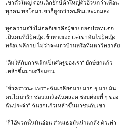
เขาตัวใหญ่ ตอนเด็กยักษ์ตัวใหญ่ตัวอ้วนกว่าเพื่อน
ทุกคน พอโตมาเขาก็สูงกว่าคนอื่นและผอมลง

พูดความจริงไม่อคติเขาคือผู้ชายฮอตปรอทแตก 
เป็นคนที่มีผู้หญิงเข้าหาเยอะ แค่เขาหันไปผู้หญิง
พร้อมพลีกาย ไม่ว่าจะแถวบ้านหรือที่มหาวิทยาลัย

“ดื่มให้กับการเลิกเป็นศัตรูของเรา” ยักษ์ยกแก้ว
เหล้าขึ้นมาเตรียมชน

“ชั่วคราวนะ เพราะฉันเกลียดนายมาก ๆ นายมัน
คนไม่น่ารัก ชอบแกล้งฉันตลอด ชอบต่อยพี่ ๆ ของ
ฉันประจำ” ฉันยกแก้วเหล้าขึ้นมาชนกับเขา

“ก็ไอ้พวกนั้นมันอ่อน ส่วนเธอมันน่าแกล้ง ตัวเท่า