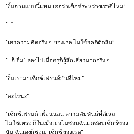
“งั้นถามแบบนี้แทน เธอว่าเซ็กซ์ระหว่างเราดีไหม”

“นี่เธอจำไม่ได้?”

“...”

“อืม”

“เอาความคิดจริง ๆ ของเธอ ไม่ใช้อคติตัดสิน”

“เหอะ จำไม่ได้ก็เรื่องของเธอ แต่ต่อไปช่วยจำด้วย
เวลาเอากับฉันให้ครางชื่อฉัน ไม่ใช่ครางชื่อผู้ชาย
“...ก็ อืม” ลองไปเมื่อครู่ก็รู้สึกเสียวมากจริง ๆ

คนอื่น ไม่งั้นอย่าหาว่าฉันไม่เตือน”

“งั้นเรามาเซ็กซ์เฟรนด์กันดีไหม”

“มันไม่มีครั้งหน้าหรอกยักษ์”

“อะไรนะ”

“ทำไมจะไม่มี”

“เซ็กซ์เฟรนด์ เพื่อนนอน ความสัมพันธ์ที่ดีเลย
“เพราะฉันไม่ให้มีไง”

ไม่ใช่เหรอ ก็ในเมื่อเธอไม่ชอบฉันแต่ชอบเซ็กซ์ของ
ฉัน ฉันเองก็ชอบ...เซ็กซ์ของเธอ”
