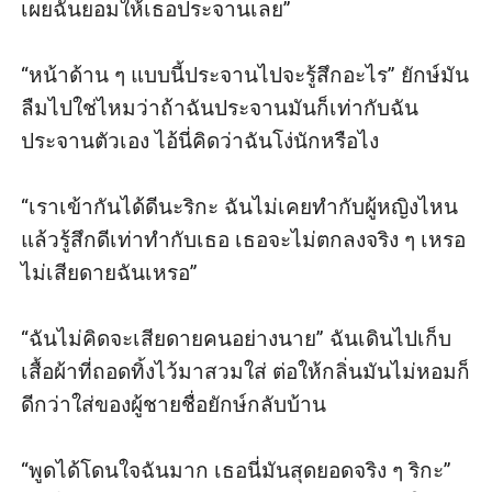
เผยฉันยอมให้เธอประจานเลย”

“หน้าด้าน ๆ แบบนี้ประจานไปจะรู้สึกอะไร” ยักษ์มัน
ลืมไปใช่ไหมว่าถ้าฉันประจานมันก็เท่ากับฉัน
ประจานตัวเอง ไอ้นี่คิดว่าฉันโง่นักหรือไง

“เราเข้ากันได้ดีนะริกะ ฉันไม่เคยทำกับผู้หญิงไหน
แล้วรู้สึกดีเท่าทำกับเธอ เธอจะไม่ตกลงจริง ๆ เหรอ 
ไม่เสียดายฉันเหรอ”

“ฉันไม่คิดจะเสียดายคนอย่างนาย” ฉันเดินไปเก็บ
เสื้อผ้าที่ถอดทิ้งไว้มาสวมใส่ ต่อให้กลิ่นมันไม่หอมก็
ดีกว่าใส่ของผู้ชายชื่อยักษ์กลับบ้าน

“พูดได้โดนใจฉันมาก เธอนี่มันสุดยอดจริง ๆ ริกะ” 