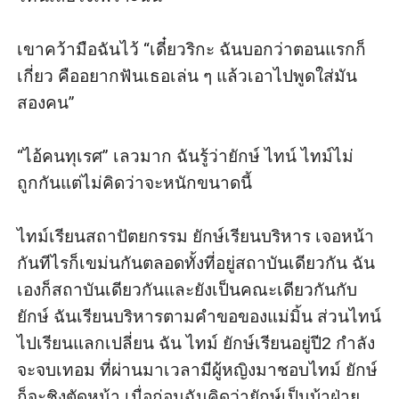
มาหาว่าฉันแพ้งั้นเหรอ ไม่จริง ฉันไม่เชื่อ “เหอะ 
อย่าเอาแต่พูดเข้าข้างตัวเองสิยักษ์ ฉันจำไม่ได้สัก
เขาคว้ามือฉันไว้ “เดี๋ยวริกะ ฉันบอกว่าตอนแรกก็
หน่อย จะว่าฉันแพ้มันไม่แฟร์ไหม”

เกี่ยว คืออยากฟันเธอเล่น ๆ แล้วเอาไปพูดใส่มัน
สองคน”

“งั้นลองอีกครั้งไหมล่ะ จะได้รู้ว่าใครชนะ เอาไง?”

“ไอ้คนทุเรศ” เลวมาก ฉันรู้ว่ายักษ์ ไทน์ ไทม์ไม่
ยักษ์กำลังท้าทายฉันทางสายตาอีกแล้ว เขาคิดว่า
ถูกกันแต่ไม่คิดว่าจะหนักขนาดนี้

ฉันจะยอมแพ้เขาเพราะเรื่องแค่นี้เหรอ เสียแล้วก็
เสียไปสิ ในเมื่อเรียกคืนไม่ได้ ฉันก็จะไม่เสียใจให้
ไทม์เรียนสถาปัตยกรรม ยักษ์เรียนบริหาร เจอหน้า
เขาเห็น ถ้าหากฉันเสียใจยักษ์จะได้ใจ ฉันไม่มีทาง
กันทีไรก็เขม่นกันตลอดทั้งที่อยู่สถาบันเดียวกัน ฉัน
ยอมแพ้คนอย่างเขา “ก็มาดิ”

เองก็สถาบันเดียวกันและยังเป็นคณะเดียวกันกับ
ยักษ์ ฉันเรียนบริหารตามคำขอของแม่มิ้น ส่วนไทน์
“ท้าทายเก่งนะ” ยักษ์พลิกตัวขึ้นมาคร่อมอย่าง
ไปเรียนแลกเปลี่ยน ฉัน ไทม์ ยักษ์เรียนอยู่ปี2 กำลัง
รวดเร็ว กล้ามเนื้อแน่น ๆ และแท่งเอ็นพองโตแนบ
จะจบเทอม ที่ผ่านมาเวลามีผู้หญิงมาชอบไทม์ ยักษ์
ลำตัวฉัน ยักษ์มองหน้าฉันแล้วยิ้มยั่ว ฉันก็เลยยิ้มยั่ว
ก็จะชิงตัดหน้า เมื่อก่อนฉันคิดว่ายักษ์เป็นบ้าฝ่าย