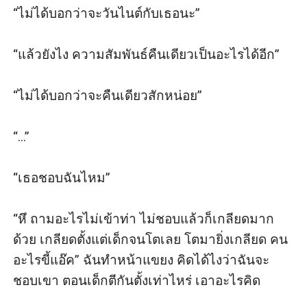
“ไม่ได้บอกว่าจะวันไนต์กับเธอนะ”

เสียงทุ้มต่ำทำให้ฉันเลิกสนเรื่องไร้สาระเมื่อเขา
ถามมาว่า “เสียดายอะไร”

“แล้วยังไง ความสัมพันธ์คืนเดียวเป็นอะไรได้อีก”

“เสียดายที่เสียให้คนอย่างนายไง”

“ไม่ได้บอกว่าจะคืนเดียวสักหน่อย”

“ทำไม ต้องเป็นไอ้ไทม์ที่ทำหรือไงถึงจะพอใจเธอ”

“...”

“อย่าพูดถึงไทม์”

“เธอชอบฉันไหม”

“ไม่ให้พูดถึงแล้วเมื่อคืนหมาตัวไหนมันร้องครางแต่
“หึ ถามอะไรไม่เข้าท่า ไม่ชอบแล้วก็เกลียดมาก
ชื่อไอ้ไทม์ เอากับฉันอยู่ร้องหามันเพื่อ?”

ด้วย เกลียดตั้งแต่เด็กจนโตเลย โตมายิ่งเกลียด คน
อะไรขี้แอ๊ค” ฉันทำหน้าแขยง คิดได้ไงว่าฉันจะ
“ไม่จริง” ฉันยอมรับเลยว่าจำไม่ได้จริง ๆ ดันพูด
ชอบเขา ตอนเด็กตีกันตั้งเท่าไหร่ เอาอะไรคิด

อะไรที่ไม่เข้าท่าออกไปซะได้
