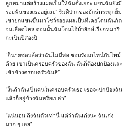
ลูกหมาแต่สร้างแผลเป็นให้ฉันตั้งเยอะ แขนฉันยังมี
รอยฟันของเธออยู่เลย” ริมฝีปากของยักษ์กระตุกยิ้ม 
เขายกแขนขึ้นมาโชว์รอยแผลเป็นที่เคยโดนฉันกัด
จนเลือดไหล ตอนนั้นฉันโดนไอ้บ้ายักษ์เรียกหมาริ
กะเป็นปีสองปี

“ก็นายชอบล้อว่าฉันไม่มีพ่อ ชอบรังแกไทน์กับไทม์
ด้วย เขาเป็นครอบครัวของฉัน ฉันก็ต้องปกป้องและ
เข้าข้างครอบครัวฉันสิ”

“งั้นถ้าฉันเป็นคนในครอบครัวเธอ เธอจะปกป้องฉัน
แล้วก็อยู่ข้างฉันหรือเปล่า”

“แน่นอน ถึงฉันตัวเท่านี้ แต่ว่าฉันเก่งนะ ฉันเก่ง
มาก ๆ เลย”
