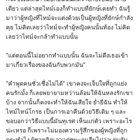
กลับบ้าง “อย่ามาร้องขอชีวิตทีหลังนะริกะ”

เดียว แต่ล่าสุดไทม์เองก็ทำแบบที่ยักษ์เคยทำ ฉันรู้
มาว่าผู้หญิงที่ไทม์จะแต่งด้วยเป็นผู้หญิงที่ยักษ์กำลัง
“อย่าเก่งแต่ปากนะยักษ์”

คุย ไม่คิดเลยว่าไทม์จะทำผู้หญิงคนนั้นท้อง ไม่คิด
เลยว่าไทม์จะกล้าทำแบบนั้น

“เดี๋ยวรู้ว่าจะเก่งแต่ปากหรือเก่งทั้งตัว” จบประโยค
ริมฝีปากร้อนผ่าวของยักษ์ประกบกลีบปากฉัน เรา
“แต่ตอนนี้ไม่อยากทำแบบนั้น ฉันจะไม่ดึงเธอเข้า
สองคนจูบกันโดยที่ฉันเป็นผู้ตามเพราะไม่ชำนาญ
มาเกี่ยวเรื่องของฉันกับพวกมัน”

กับเรื่องพวกนี้เลยจริง ๆ

“คำพูดคนชั่วเชื่อไม่ได้” เขาคงจะเจ็บใจที่ถูกแย่ง
คนรักมั้ง ก็เลยพยายามหว่านล้อมให้ฉันหลงรักเขา
บ้าง จากนั้นก็คงจะทำให้ฉันเสียใจ ย่ำยีฉัน ทำให้
ไทม์ไทน์โกรธ เป็นการเอาคืนด้วยวิธีเดิม ๆ และ
ขอบอกว่าวิธีแบบนี้มันทุเรศ เห็นแก่ตัว เพราะอะไร
น่ะเหรอ ก็เพราะไม่มองความรู้สึกของผู้หญิงที่ถูก
กระทำไง ผู้ชายคิดเอาแต่ชนะจนลืมไปว่าเล่นกับ