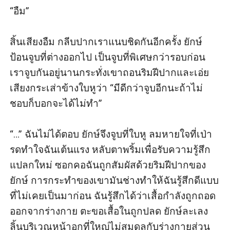
“อืม”

สิ้นเสียงอืม กลีบปากเราแนบชิดกันอีกครั้ง ยักษ์
ป้อนจูบที่ต่างออกไป เป็นจูบที่พิเศษกว่ารอบก่อน 
เราจูบกันอยู่นานกระทั่งเขาถอนริมฝีปากและเอ่ย
เสียงกระเส่าข้างใบหูว่า “มีดีกว่าจูบอีกนะถ้าไม่
ชอบก็บอกจะได้ไม่ทำ”

“…” ฉันไม่ได้ตอบ ยักษ์จึงจูบที่ใบหู ลมหายใจที่เป่า
รดทำใจฉันเต้นแรง หลับตาพริ้มเพื่อรับความรู้สึก
แปลกใหม่ ซอกคอฉันถูกสัมผัสด้วยริมฝีปากของ
ยักษ์ การกระทำของเขามันช่างทำให้ฉันรู้สึกดีแบบ
ที่ไม่เคยเป็นมาก่อน ฉันรู้สึกได้ว่าเสื้อกำลังถูกถอด
ออกจากร่างกาย ตะขอเสื้อในถูกปลด ยักษ์ละเลง
ลิ้นบริเวณหน้าอกที่ใหญ่ไม่สมดุลกับร่างกายส่วน