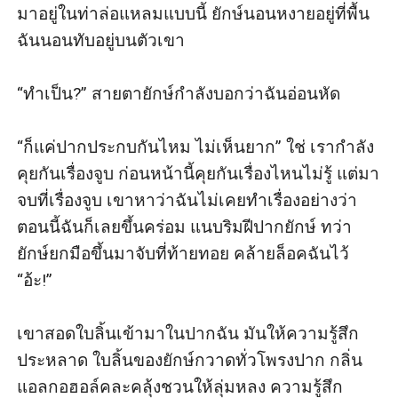
มาอยู่ในท่าล่อแหลมแบบนี้ ยักษ์นอนหงายอยู่ที่พื้น 
ฉันนอนทับอยู่บนตัวเขา

“ทำเป็น?” สายตายักษ์กำลังบอกว่าฉันอ่อนหัด

“ก็แค่ปากประกบกันไหม ไม่เห็นยาก” ใช่ เรากำลัง
คุยกันเรื่องจูบ ก่อนหน้านี้คุยกันเรื่องไหนไม่รู้ แต่มา
จบที่เรื่องจูบ เขาหาว่าฉันไม่เคยทำเรื่องอย่างว่า 
ตอนนี้ฉันก็เลยขึ้นคร่อม แนบริมฝีปากยักษ์ ทว่า
ยักษ์ยกมือขึ้นมาจับที่ท้ายทอย คล้ายล็อคฉันไว้ 
“อ้ะ!”

เขาสอดใบลิ้นเข้ามาในปากฉัน มันให้ความรู้สึก
ประหลาด ใบลิ้นของยักษ์กวาดทั่วโพรงปาก กลิ่น
แอลกอฮอล์คละคลุ้งชวนให้ลุ่มหลง ความรู้สึก