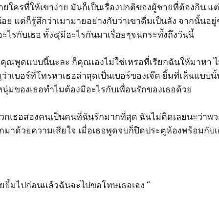
ครที่ให้เขาง่าย มันก็เป็นเรื่องปกติของผู้ชายที่ต้องกิน แต่ที
้อย แต่ก็รู้สึกว่าเมามายอย่างกับว่าเขาดื่มเป็นลัง จากนั้นอยู
รกับเธอ ทั้ง๕ุ่มีอะไรกันมาเรื่อยๆจนกระทั้งถึงวันนี้ 

คุณพูดแบบนี้นะละ ก็คุณเองไม่ใช่เหรอที่เรียกฉันให้มาหา ไม่เชื่
มดูว่าเบอร์ที่โทรหาเธอล่าสุดเป็นเบอร์ของเจ๊ด ยิ้มที่เห็นแบบ
ฟนหนุ่มของเธอทำไมต้องมีอะไรกับเพื่อนรักของเธอด้วย 

สุดคืดพวกเธอสองคนเป็นคนที่ฉันรักมากที่สุด ฉันไม่คิดเลยนะว
ูดออกมาด้วยความเสียใจ เมื่อเธอพูดจบก็ปิดประตูห้องพร้อมกั
ปล่อยยิ้มไปก่อนแล้วฉันจะไปขอโทษเธอเอง “ 
