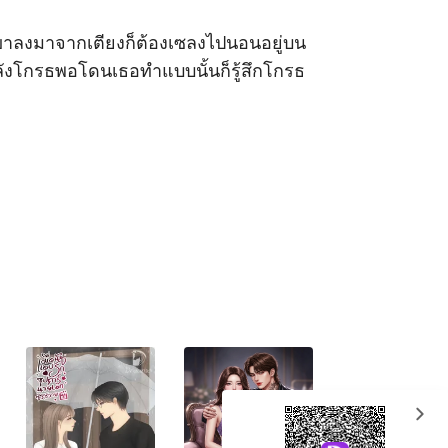
้าวขาลงมาจากเตียงก็ต้องเซลงไปนอนอยู่บน
่กำลังโกรธพอโดนเธอทำแบบนั้นก็รู้สึกโกรธ 
expand_more