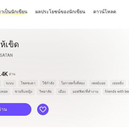
าเป็นนักเขียน
ผลประโยชน์ของนักเขียน
ดาวน์โหลด
ห้เข็ด
SATAN
.4K
อ่าน
ระบบ
โชคชะตา
ใช้กำลัง
โอกาสครั้งที่สอง
เพลย์บอย
เย่อหยิ่ง
สืบทอด
ชายจีบหญิง
วิทยาลัย
เมือง
ออฟฟิศ/ที่ทำงาน
friends with be
like
อ่าน