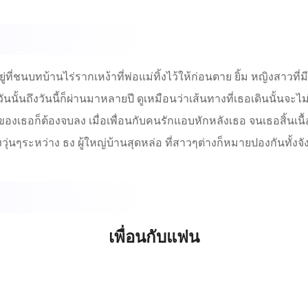
ี่ชนบท​บ้านไร่รากเหง้าที่พ่อแม่ทิ้งไว้ให้ก่อนตาย​ ยิ้ม​ หญิงสาวที่ม
ั้นถึงวันนี้ก็ผ่านมาหลายปี​ ดูเหมือนว่าเส้นทางที่เธอเดินนั้นจะไม่
ฝันของเธอก็ต้องจบลง​ เมื่อเพื่อนกับคนรักแอบหักหลังเธอ​ จนเธอสิ้นเ
วุ่นๆระหว่าง​ ธง​ ผู้ใหญ่บ้านสุดหล่อ​ ที่สาวๆต่างก็หมายปองกันทั้งจั
เพื่อนกับแฟน