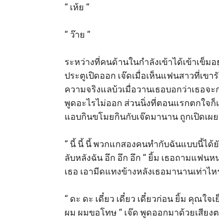
“ เห้ย “ 

“ ว๊าย “ 

ระหว่างที่คนด้านในกำลังเข้าได้เข้าเข็มอ
ประตูเปิดออก เจ๊ดเมื่อเห็นแฟนสาวที่เขา
ความจริงแลบ้วเมื่อวานเธอบอกว่าเธอจะกลับ
พูดอะไรไม่ออก ส่วนนิ่งที่ตอนแรกตกใจก็เ
แอบกินขโมยกินกับเจ๊ดมานาน ถูกเปิดเผย
“ นี้ นี้ นี้ พวกแกสองคนทำกับฉันแบบนี้ได
ลับหลังฉัน อึก อึก อึก “ ยิ้ม เธอถามแฟนหน
เธอ เอามีดแทงข้างหลังเธอมานานเท่าไหร่
“ ดะ ดะ เดี๋ยว เดี๋ยว เดี๋ยวก่อน ยิ้ม คุณ
ผม ผมขอโทษ “ เจ๊ด พูดออกมาด้วยเสียงตะ