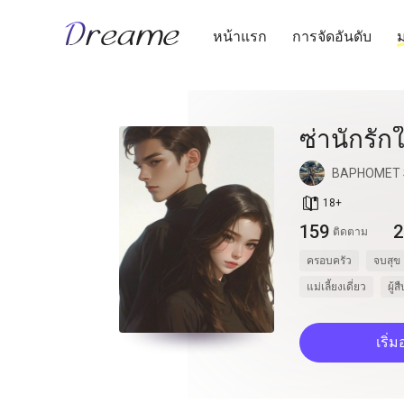
หน้าแรก
การจัดอันดับ
ม
ซ่านักรักใ
BAPHOMET 
book_age
18
+
159
2
ติดตาม
ครอบครัว
จบสุข
แม่เลี้ยงเดี่ยว
ผู้
เริ่ม