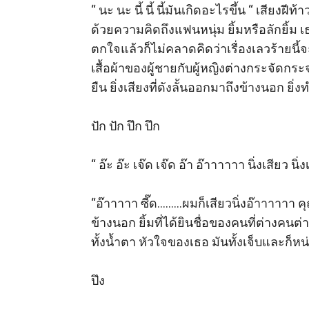
“ นะ นะ นี้ นี้ นี้มันเกิดอะไรขึ้น “ เสีย
ด้วยความคิดถึงแฟนหนุ่ม ยิ้มหรือลักยิ้ม เ
ตกใจแล้วก็ไม่คลาดคิดว่าเรื่องเลวร้ายนี
เสื้อผ้าของผู้ชายกับผู้หญิงต่างกระจัดกระ
ยืน ยิ่งเสียงที่ดังลั้นออกมาถึงข้างนอก ยิ
ปัก ปัก ปึก ปึก 

“ อ๊ะ อ๊ะ เจ๊ด เจ๊ด อ๊า อ๊าาาาาา นิ่งเสียว น
“อ๊าาาาา ซี๊ด………ผมก็เสียวนิ่งอ๊าาาาาา 
ข้างนอก ยิ้มที่ได้ยินชื่อของคนที่ต่างคนต่
ทั้งน้ำตา หัวใจของเธอ มันทั้งเจ็บและก็หน
ปึง 
