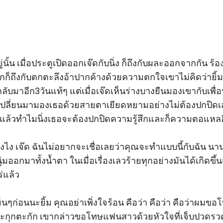
ยู่นั้น เมื่อประตูเปิดออกเจ๊ดกับนิ่ง ก็ถึงกับผละออกจากกัน
รักก็ถึงกับตกตะลึงอ้าปากค้างด้วยความตกใจเขาไม่คิดว่ายิ้ม
มาอีก3วันแท้ๆ แต่เมื่อเจ๊ดเห็นร่างบางยืนมองเขากับเพื่อนร
ปลี่ยนมามองเธอด้วยสายตาเยียดหยามอย่างไม่ต้องปกปิดเสแสร
แล้วทำไมนิ่งเธอจะต้องปกปิดความรู้สึกและก็ความตอแหลอี
้ยังไง เจ๊ด ฉันไม่อยากจะเชื่อเลยว่าคุณจะทำแบบนี้กับฉัน นา
ุ่มออกมาทั้งน้ำตา ในเมื่อเรื่องเลวร้ายทุกอย่างมันได้เกิดขึ้
แล้ว 

ใจเย็นๆก่อนนะยิ้ม คุณอย่าเพิ่งใจร้อน คือว่า คือว่า คือว่าผม
กุกตะกัก เขากล่าวขอโทษแฟนสาวด้วยหัวใจที่เจ็บปวดรวดรา