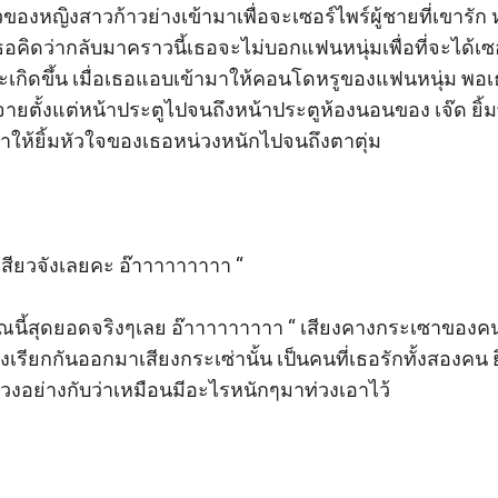
งฝีท้าวของหญิงสาวก้าวย่างเข้ามาเพื่อจะเซอร์ไพร์ผู้ชายที่เขา
ธอคิดว่ากลับมาคราวนี้เธอจะไม่บอกแฟนหนุ่มเพื่อที่จะได้เซอร
้จะเกิดขึ้น เมื่อเธอแอบเข้ามาให้คอนโดหรูของแฟนหนุ่ม พอเธ
จายตั้งแต่หน้าประตูไปจนถึงหน้าประตูห้องนอนของ เจ๊ด ยิ้มที
่งทำให้ยิ้มหัวใจของเธอหน่วงหนักไปจนถึงตาตุ่ม 

ิ่งเสียวจังเลยคะ อ๊าาาาาาาาา “ 

คุณนี้สุดยอดจริงๆเลย อ๊าาาาาาาาา “ เสียงคางกระเซาของคน
างเรียกกันออกมาเสียงกระเซ่านั้น เป็นคนที่เธอรักทั้งสองคน ยิ
่วงอย่างกับว่าเหมือนมีอะไรหนักๆมาท่วงเอาไว้ 
