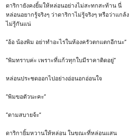
ดาริกายังคงยิ้มให้หล่อนอย่างไม่สะทกสะท้าน นี่
หล่อนอยากรู้จริงๆ ว่าดาริกาไม่รู้จริงๆ หรือว่าแกล้ง
ไม่รู้กันแน่

“อ้อ น้องพิม อย่าทำอะไรในห้องครัวตกแตกอีกนะ”

“พิมทราบค่ะ เพราะที่แก้วทุกใบมีราคาติดอยู่” 

หล่อนประชดออกไปอย่างอ่อนอกอ่อนใจ 

“พิมขอตัวนะคะ”

“ตามสบายจ้ะ” 

ดาริกายิ้มหวานให้หล่อน ในขณะที่หล่อนแสน