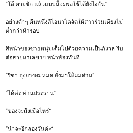
“โอ้ ตายชัก แล้วแบบนี้จะพอใช้ได้ยังไงกัน”

อย่างต่ำๆ คืนหนึ่งลีโอนาโดจัดให้สาวร่วมเตียงไม่
ต่ำกว่าห้ารอบ 

สีหน้าของชายหนุ่มเต็มไปด้วยความเป็นกังวล รีบ
ต่อสายหาเลขาฯ หน้าห้องทันที

“ริซ่า ถุงยางผมหมด สั่งมาให้ผมด่วน”

“ได้ค่ะ ท่านประธาน”

“ของจะถึงเมื่อไหร่”

“น่าจะอีกสองวันค่ะ”
