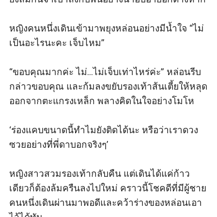
หญิงคนหนึ่งเดินเข้ามาพยุงหล่อนอย่างมีน้ำใจ “ไม่
เป็นอะไรนะคะ เจ็บไหม”

“ขอบคุณมากค่ะ ไม่...ไม่เจ็บเท่าไหร่ค่ะ” หล่อนรีบ
กล่าวขอบคุณ และก้มลงขยับรองเท้าส้นเตี้ยให้หลุด
ออกจากตะแกรงเหล็ก พลางคิดในใจอย่างโมโห

‘ร่องแคบขนาดนี้ทำไมยังติดได้นะ หรือว่าเราดวง
ซวยอย่างที่พี่ดาบอกจริงๆ’

หญิงสาวสวมรองเท้ากลับคืน แต่เดินได้แค่ก้าว
เดียวก็ต้องล้มครืนลงไปใหม่ คราวนี้โชคดีที่มีผู้ชาย
คนหนึ่งเดินผ่านมาพอดีและคว้าร่างของหล่อนเอา