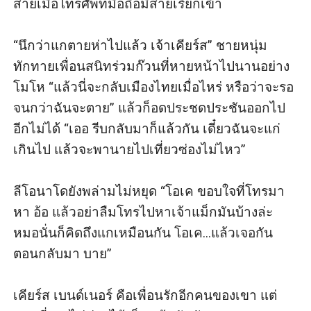
สายเมื่อโทรศัพท์มือถือมีสายเรียกเข้า

“นึกว่าแกตายห่าไปแล้ว เจ้าเคียร์ส” ชายหนุ่ม
ทักทายเพื่อนสนิทร่วมก๊วนที่หายหน้าไปนานอย่าง
โมโห “แล้วนี่จะกลับเมืองไทยเมื่อไหร่ หรือว่าจะรอ
จนกว่าฉันจะตาย” แล้วก็อดประชดประชันออกไป
อีกไม่ได้ “เออ รีบกลับมาก็แล้วกัน เดี๋ยวฉันจะแก่
เกินไป แล้วจะพานายไปเที่ยวซ่องไม่ไหว” 

ลีโอนาโดยังพล่ามไม่หยุด “โอเค ขอบใจที่โทรมา
หา อ้อ แล้วอย่าลืมโทรไปหาเจ้าแม็กมันบ้างล่ะ 
หมอนั่นก็คิดถึงแกเหมือนกัน โอเค...แล้วเจอกัน
ตอนกลับมา บาย”

เคียร์ส เบนด์เนอร์ คือเพื่อนรักอีกคนของเขา แต่