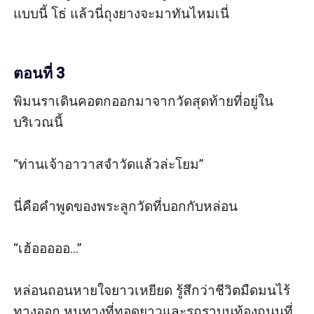
แบบนี้ โธ่ แล้วนี่ถุงยางจะมาทันไหมเนี่

ตอนที่ 3
พิมนราเดินคอตกออกมาจากวัดสุดท้ายที่อยู่ใน
บริเวณนี้ 

“ท่านเจ้าอาวาสจำวัดแล้วล่ะโยม”

นี่คือคำพูดของพระลูกวัดที่บอกกับหล่อน

“เฮ้อออออ...”

หล่อนถอนหายใจยาวเหยียด รู้สึกว่าชีวิตมืดมนไร้
ทางออก หนทางที่ทอดยาวและรถราบนท้องถนนที่