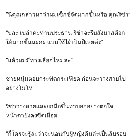
“นี่คุณกล่าวหาว่าผมเซ็กซ์จัดมากขึ้นหรือ คุณริซ่า”

“ปละ เปล่าค่ะท่านประธาน ริซ่าจะรีบสั่งมาสต๊อก
ให้มากขึ้นนะคะ แบบใช้ได้เป็นปีเลยค่ะ”

“แล้วผมมีทางเลือกไหมล่ะ” 

ชายหนุ่มตอบกระฟัดกระเฟียด ก่อนจะวางสายไป
อย่างโมโห

ริซ่าวางสายและยกมือขึ้นทาบอกอย่างตกใจ 
หน้าตายังคงซีดเผือด 

“ก็ใครจะรู้ล่ะว่าจะนอนกับผู้หญิงคืนล่ะเป็นสิบรอบ