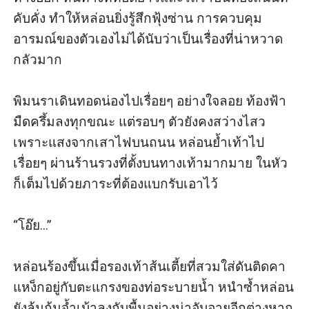
คับคั่ง ทำให้หล่อนยิ่งรู้สึกฟุ้งซ่าน การควบคุม
อารมณ์ของตัวเองไม่ได้นับว่าเป็นเรื่องที่น่าหวาด
กลัวมาก

พิมนราเดินทอดน่องไปเรื่อยๆ อย่างใจลอย ท้องฟ้า
มืดครึ้มลงทุกขณะ แต่รอบๆ ตัวยังคงสว่างไสว
เพราะแสงจากเสาไฟบนถนน หล่อนย้ำเท้าไป
เรื่อยๆ ผ่านร้านรวงที่ตั้งบนทางเท้ามากมาย ในหัว
ก็เต็มไปด้วยภาระที่ต้องแบกรับเอาไว้

“โอ๊ย...” 

หล่อนร้องขึ้นเมื่อรองเท้าส้นเตี้ยที่สวมใส่ดันติดคา
แหง็กอยู่กับตะแกรงของท่อระบายน้ำ หนำซ้ำหล่อน
ยังล้มก้นจ้ำเบ้าลงกับพื้นอย่างน่าอับอายอีกต่างหาก
