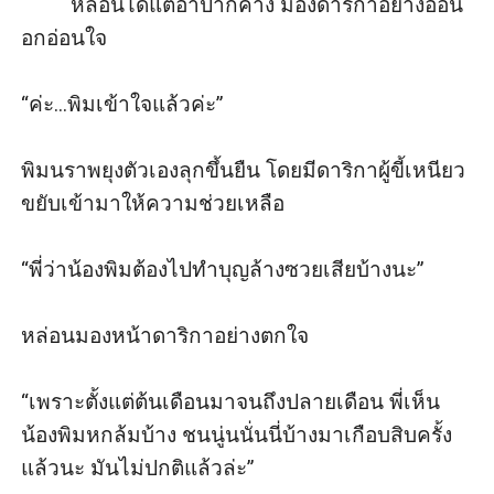
         หล่อนได้แต่อ้าปากค้าง มองดาริกาอย่างอ่อน
อกอ่อนใจ 

“ค่ะ...พิมเข้าใจแล้วค่ะ”

พิมนราพยุงตัวเองลุกขึ้นยืน โดยมีดาริกาผู้ขี้เหนียว
ขยับเข้ามาให้ความช่วยเหลือ

“พี่ว่าน้องพิมต้องไปทำบุญล้างซวยเสียบ้างนะ”

หล่อนมองหน้าดาริกาอย่างตกใจ

“เพราะตั้งแต่ต้นเดือนมาจนถึงปลายเดือน พี่เห็น
น้องพิมหกล้มบ้าง ชนนู่นนั่นนี่บ้างมาเกือบสิบครั้ง
แล้วนะ มันไม่ปกติแล้วล่ะ”
