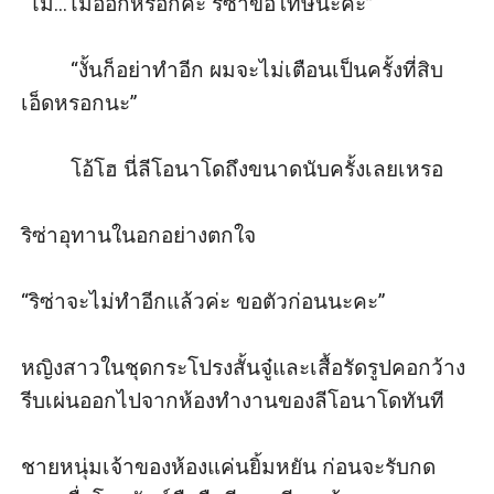
“ไม่...ไม่ออกหรอกค่ะ ริซ่าขอโทษนะคะ”

         “งั้นก็อย่าทำอีก ผมจะไม่เตือนเป็นครั้งที่สิบ
เอ็ดหรอกนะ”

         โอ้โฮ นี่ลีโอนาโดถึงขนาดนับครั้งเลยเหรอ

ริซ่าอุทานในอกอย่างตกใจ

“ริซ่าจะไม่ทำอีกแล้วค่ะ ขอตัวก่อนนะคะ”

หญิงสาวในชุดกระโปรงสั้นจู๋และเสื้อรัดรูปคอกว้าง
รีบเผ่นออกไปจากห้องทำงานของลีโอนาโดทันที

ชายหนุ่มเจ้าของห้องแค่นยิ้มหยัน ก่อนจะรับกด