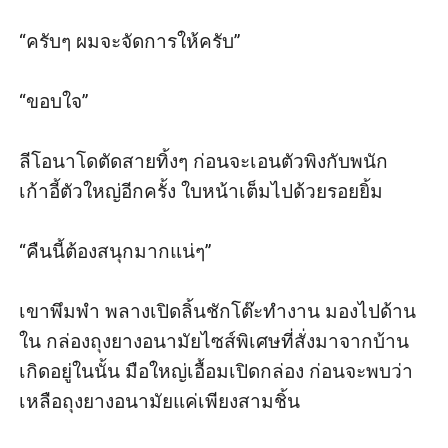
“ครับๆ ผมจะจัดการให้ครับ”

“ขอบใจ” 

ลีโอนาโดตัดสายทิ้งๆ ก่อนจะเอนตัวพิงกับพนัก
เก้าอี้ตัวใหญ่อีกครั้ง ใบหน้าเต็มไปด้วยรอยยิ้ม

“คืนนี้ต้องสนุกมากแน่ๆ”

เขาพึมพำ พลางเปิดลิ้นชักโต๊ะทำงาน มองไปด้าน
ใน กล่องถุงยางอนามัยไซส์พิเศษที่สั่งมาจากบ้าน
เกิดอยู่ในนั้น มือใหญ่เอื้อมเปิดกล่อง ก่อนจะพบว่า
เหลือถุงยางอนามัยแค่เพียงสามชิ้น
