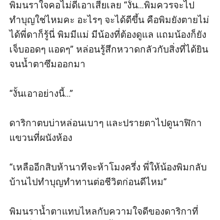
พิมนราใจคอไม่ดีเอาเสียเลย “งั้น...พิมควรจะไป
ทำบุญใช่ไหมคะ อะไรๆ จะได้ดีขึ้น คือพิมยังตายไม่
ได้พี่ดาก็รู้นี่ พิมมีแม่ มีน้องที่ต้องดูแล แถมน้องก็ยัง
เจ็บออดๆ แอดๆ” หล่อนรู้สึกหวาดกลัวกับสิ่งที่ได้ยิน
จนน้ำตาซึมออกมา

“งั้นเอาอย่างนี้...” 

ดาริกาตบบ่าหล่อนเบาๆ และปรายตาไปดูนาฬิกา
แขวนที่ผนังห้อง 

“เหลืออีกสิบห้านาทีจะห้าโมงครึ่ง พี่ให้น้องพิมกลับ
บ้านไปทำบุญทำทานต่อชีวิตก่อนดีไหม”

พิมนราน้ำตาแทบไหลกับความใจดีของดาริกาที่