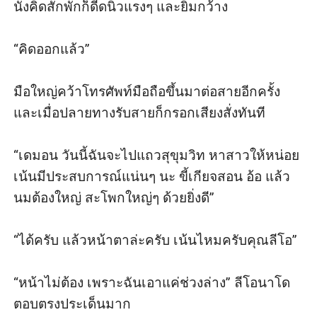
นั่งคิดสักพักก็ดีดนิ้วแรงๆ และยิ้มกว้าง

“คิดออกแล้ว”

มือใหญ่คว้าโทรศัพท์มือถือขึ้นมาต่อสายอีกครั้ง 
และเมื่อปลายทางรับสายก็กรอกเสียงสั่งทันที

“เดมอน วันนี้ฉันจะไปแถวสุขุมวิท หาสาวให้หน่อย 
เน้นมีประสบการณ์แน่นๆ นะ ขี้เกียจสอน อ้อ แล้ว
นมต้องใหญ่ สะโพกใหญ่ๆ ด้วยยิ่งดี”

“ได้ครับ แล้วหน้าตาล่ะครับ เน้นไหมครับคุณลีโอ”

“หน้าไม่ต้อง เพราะฉันเอาแค่ช่วงล่าง” ลีโอนาโด
ตอบตรงประเด็นมาก
