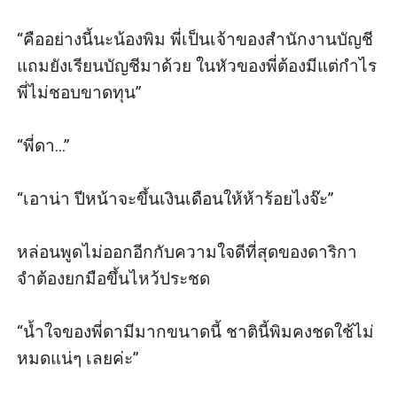
“คืออย่างนี้นะน้องพิม พี่เป็นเจ้าของสำนักงานบัญชี 
แถมยังเรียนบัญชีมาด้วย ในหัวของพี่ต้องมีแต่กำไร 
พี่ไม่ชอบขาดทุน”

“พี่ดา...”

“เอาน่า ปีหน้าจะขึ้นเงินเดือนให้ห้าร้อยไงจ๊ะ”

หล่อนพูดไม่ออกอีกกับความใจดีที่สุดของดาริกา 
จำต้องยกมือขึ้นไหว้ประชด

“น้ำใจของพี่ดามีมากขนาดนี้ ชาตินี้พิมคงชดใช้ไม่
หมดแน่ๆ เลยค่ะ”
