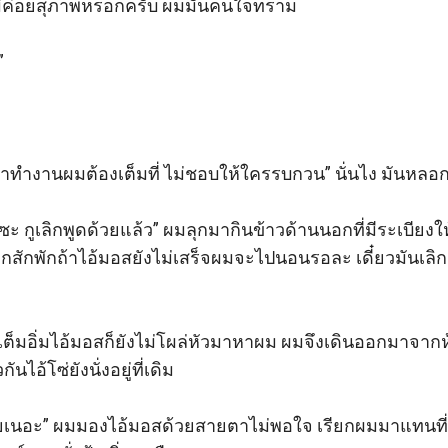
ไม่ค่อยสุภาพหรอกครับ ผมมันคนใจทราม



าทำงานผมต้องเต็มที่ ไม่ชอบให้ใครรบกวน” นั่นไง มันหลอก
ที่ซะ กูเลิกพูดด้วยแล้ว” ผมลุกมากินข้าวด้านนอกที่มีระเบียงให
ี่ อีกสักพักถ้าไอ้มอสยังไม่เสร็จผมจะไปนอนรอละ เดี๋ยวมันเลิ
็มอิ่มไอ้มอสก็ยังไม่โผล่หัวมาหาผม ผมจึงเดินออกมาจากห
ไอ้โซ่ยังนั่งอยู่ที่เดิม

 เลยเนอะ” ผมมองไอ้มอสด้วยสายตาไม่พอใจ เรียกผมมาแทนที