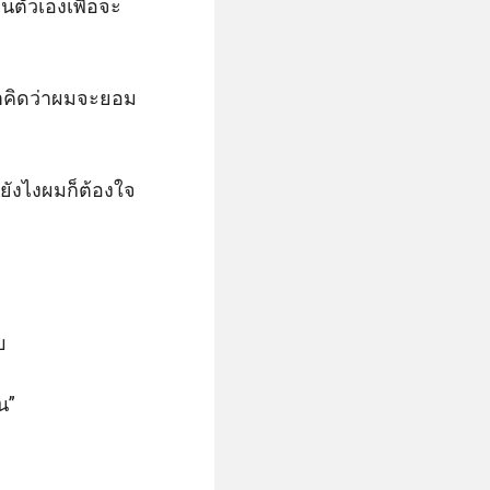
ืนตัวเองเพื่อจะ
าคิดว่าผมจะยอม 
ายังไงผมก็ต้องใจ


”
