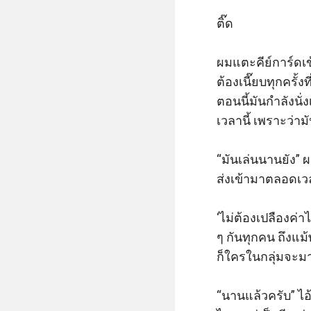
ติ๊ด

ผมแตะคีย์การ์ดเข้
ต้องเนี๊ยบทุกครั้
ตอนนี้มันกำลังนั
เวลานี้ เพราะว่า
“มันเล่นนานยัง” ผ
ส่งเข้ามาตลอดเวล
‘ไม่ต้องเปลืองค่า
ๆ กันทุกคน ถึงแม้
ก็ใครในกลุ่มจะมาอย
“นานแล้วครับ” ไอ้