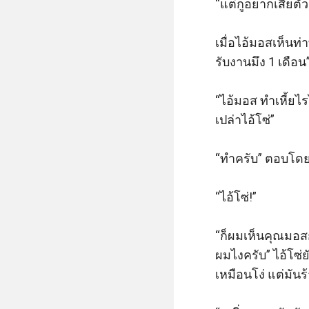
“แต่กูอยากเสียตัวแ
เมื่อไอ้มอสเห็นท
รับงานมึง 1 เดือน”
“ไอ้มอส ทำเหี้ยไ
เปล่าไอ้โซ่”

“ทำครับ” ตอบโดยท
“ไอ้โซ่!”

“ก็ผมเห็นคุณมอส
ผมไงครับ” ไอ้โซ่ย
เหมือนโง่ แต่มันร้