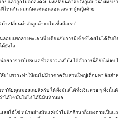
เอง แล้วกูก็ไม่ตกลงด้วย มึงเปลี่ยนคำสั่งให้กูเดี๋ยวนี้” ผมงี่เง
ี่ไหนกัน ผมถนัดแต่นอนสอน เฉพาะผู้หญิงด้วย

ถ้าเปลี่ยนคำสั่งลูกค้าจะไม่เชื่อถือเรา”

โดนลอยแพกลางทะเล หนึ่งเดือนกับการมีเซ็กซ์โดยไม่ได้รับเง
ด้ยังไง

น่อยอาจารย์เรซ แค่ชั่วคราวเอง” ยัง ไอ้ตัวการนี่ก็ยังไม่จบ ไ
’ลัย” เพราะทำให้ผมไม่มีราคาครับ ส่วนใหญ่เด็กมหา’ลัยสำห
’ลัยคุณมอสเลยสิครับ ได้ทั้งมันส์ได้ทั้งเงิน สวย ๆ ทั้งนั้น
าไอ้โซ่มันไม่โง่ ไอ้นี่มันหัวหมอ

เลยไอ้โซ่ หน้าอย่างมันแค่เข้าไปนักศึกษาก็มองตามเป็นแถว ถ