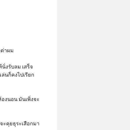
ด่าผม

้นั่งรับลม เสร็จ
กเล่นก็คงไปเรียก
้องนอน มันเพิ่งจะ
่จะคุยธุระเสือกมา