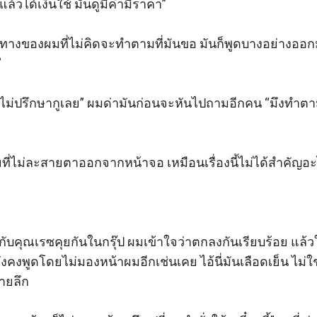
ล้วได้เงินใช้ มันดูมีค่ามีราคา”

่าทางของผมที่ไม่คิดจะทำตามที่มันขอ มันก็พูดบางอย่างออกมา


รไม่ปรึกษากูเลย” ผมด่ามันก่อนจะหันไปถามอีกคน “มึงทำตาม
ี่ไม่ละสายตาออกจากหน้าจอ เหมือนเรื่องนี้ไม่ได้สำคัญอะไ
กับคุณเรซคุยกันในกรุ๊ป ผมเข้าใจว่าตกลงกันเรียบร้อย แล
ังคงพูดโดยไม่มองหน้าผมอีกเช่นเคย ไอ้นี่มันเลือดเย็น ไม่ใช่
ายลึก
