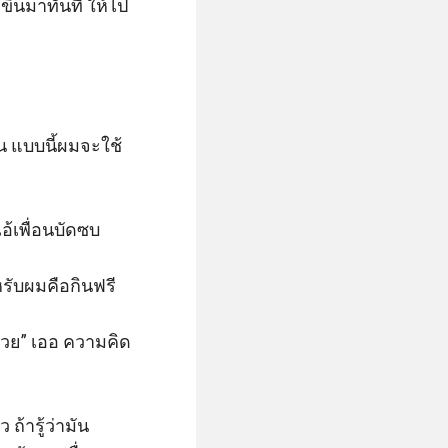
่าขึ้นมาทันที ให้ไป
ิน แบบนี้ผมจะใช้
อ้เพื่อนบัดซบ

รับผมคือกินฟรี

ด้วย” เออ ความคิด
้ารู้ว่ามัน