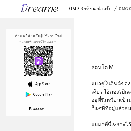
/
OMG รักซ้อน ซ่อนรัก
OMG 0
อ่านฟรีสำหรับผู้ใช้งานใหม่
สแกนเพื่อดาวน์โหลดแอป
คอนโด M

download_ios
ผมอยู่ในลิฟต์ของต
App Store
เดียว ไอ้มอสเป็นเจ
Google Play
อยู่ที่นี่เหมือน
ก็แค่ที่ที่อยู่แล
Facebook
ผมมาที่นี่เพราะไอ