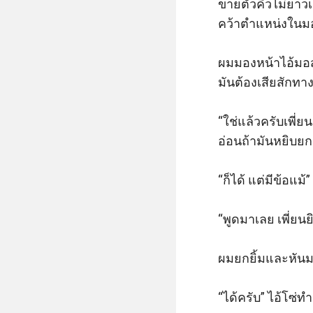
ขายตัวคิวไม่ยาวเล
คว้าตำแหน่งในมอแ
ผมมองหน้าไอ้มอสด
มันต้องเสียสักทาง
“ใช่แล้วครับเพี่ย
อ่อนถ้ามันหยิบยก
“ก็ได้ แต่มีข้อแม
“พูดมาเลย เพี่ยน
ผมยกยิ้มและหันมาพ
“ได้ครับ” ไอ้โซ่ท