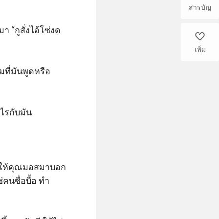
สารบัญ
 “กูสั่งไอ้โซ่งด
like
เพิ่ม
ที่มันพูดหรือ
รกับมัน

้วให้คุณมอสมาบอก
คนซื่อบื้อ ทำ