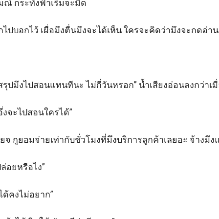
์ กระทั่งฟ้าเริ่มจะมืด

ักไปบอกไว้ เผื่อมึงตื่นมึงจะได้เห็น ใครจะคิดว่ามึงจะกดอ่านเ
 สรุปมึงไปสอนแทนทีนะ ไม่กี่วันหรอก” น้ำเสียงอ่อนลงกว่าเมื่อ
อึ่งจะไปสอนใครได้”

ียจ กูยอมจ่ายเท่ากับชั่วโมงที่มึงบริการลูกค้าเลยอะ จ้างมึงแ
่อยหรือไง” 

ได้คงไม่อยาก”
