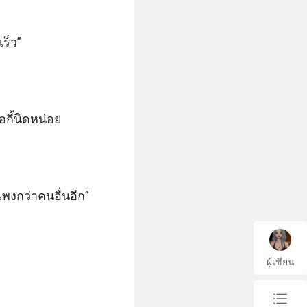
ร็ว”

กี้นิดหน่อย

พงกว่าคนอื่นอีก”

ผู้เขียน
chap_list