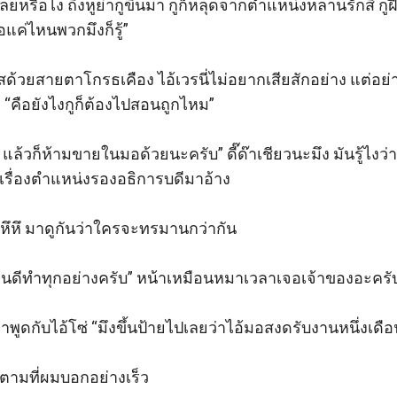
ยหรือไง ถึงหูย่ากูขึ้นมา กูก็หลุดจากตำแหน่งหลานรักสิ กูฝ
ค่ไหนพวกมึงก็รู้” 

้วยสายตาโกรธเคือง ไอ้เวรนี่ไม่อยากเสียสักอย่าง แต่อย่
 “คือยังไงกูก็ต้องไปสอนถูกไหม”

น แล้วก็ห้ามขายในมอด้วยนะครับ” ดี๊ด๊าเชียวนะมึง มันรู้ไงว่
เรื่องตำแหน่งรองอธิการบดีมาอ้าง

้” หึหึ มาดูกันว่าใครจะทรมานกว่ากัน

ยินดีทำทุกอย่างครับ” หน้าเหมือนหมาเวลาเจอเจ้าของอะครับ
ูดกับไอ้โซ่ “มึงขึ้นป้ายไปเลยว่าไอ้มอสงดรับงานหนึ่งเดือน
ำตามที่ผมบอกอย่างเร็ว
