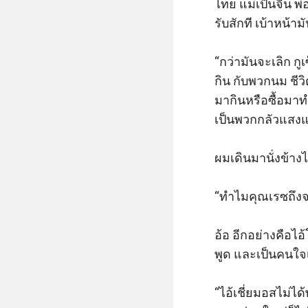
ไทย แม่เป็นจีน พ่
รับสักที เบ้าหน้
“กว่ามันจะเลิก กู
กิน กับพวกนม ชีว
มากินหรือซื้อมาทำ
เป็นพวกกลัวแสงแด
ผมเดินมานั่งข้างไ
“ทำไมคุณเรซถึงจ
อ้อ อีกอย่างคือไ
พูด และเป็นคนใจเ
“ไอ้เชี่ยมอสไม่ได