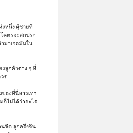
นึ่ง ผู้ชายที่
งมันโคตรจะสกปรก 
อถ้ามาเจอมันใน
ลูกค้าต่าง ๆ ที่
วร

ของที่นี่หารเท่า 
ก็ไม่ได้ว่าอะไร 
นซีด ลูกครึ่งจีน