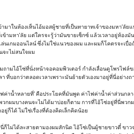
ามาในห้องเห็นไอ้มอสผู้ชายที่เป็นทายาทเจ้าของมหา’ลัยแห่งห
งที่เข้ามหา’ลัย แต่ใครจะรู้ว่ามันขายเซ็กซ์ แล้วเวลาอยู่ห้อ
่งเล่นเกมออนไลน์ ซึ่งไม่ใช่แนวของผม และผมก็โคตรจะเบื่
มันจะไม่สนใจผม

มถามไอ้โซ่ที่นั่งหน้าจอคอมพิวเตอร์ กำลังเลื่อนดูโพรไฟล์ของ
า ที่บอกว่าตลอดเวลาเพราะมันย้ายตัวเองมาอยู่ที่นี่อย่างถา
ไฟค่าน้ำหลายที่’ คือประโยคที่มันพูด ค่าไฟค่าน้ำค่าส่วนกลาง
พวกผมบางคนจะไม่ได้มาบ่อยก็ตาม การที่ไอ้โซ่อยู่ที่นี่พวกผม
ู่ก็ได้ ไม่ใช่เรื่องที่ต้องคิดเล็กคิดน้อย

นี่ก็ไม่ได้ละสายตามองผมสักนิด ไอ้โซ่เป็นผู้ชายขาวตี๋ ขาวจ