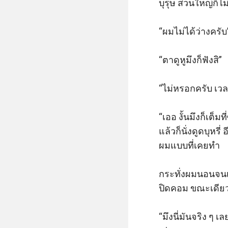
บุรุษ ส่วนใหญ่ก็
“ผมไม่ได้ว่างครับ”
“ตาดูหูมึงก็ฟังสิ”

“ไม่หรอกครับ เวล
“เออ งั้นมึงก็เต็ม
แล้วก็นั่งดูดบุหร
ผมแบบที่เคยทำ

กระทั่งผมนอนจนเต
ปิดคอม ขณะเดียวกัน
“มึงนี่มันจริง ๆ