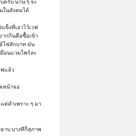
รับครับ นาน ๆ จะ
นในสังคมได้

่แข็งที่เอาไว้เวฟ
กกินคือซื้อเข้า
อ้โซ่สักบาท มัน
หมือนแวมไพร์ละ

ฟแล้ว

จหน้าจอ

ัดแต่คำเพราะ ๆ มา
หยาบ บางทีก็สุภาพ