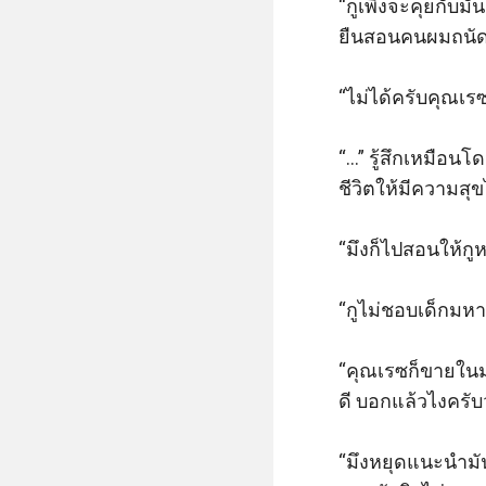
“กูเพิ่งจะคุยกับมัน
ยืนสอนคนผมถนัดท
“ไม่ได้ครับคุณเรซ 
“…” รู้สึกเหมือน
ชีวิตให้มีความสุขไ
“มึงก็ไปสอนให้กูห
“กูไม่ชอบเด็กมหา
“คุณเรซก็ขายในมหา
ดี บอกแล้วไงครับว่
“มึงหยุดแนะนำมัน