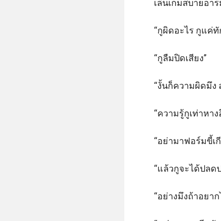
เล่นเกมสบายอารมณ
“กูผิดอะไร กูแค่ท
“กูลืมปิดเสียง”

“งั้นก็ความผิดมึง
“ความรู้กูเท่าหาง
“อย่ามาฟอร์มขี้เก
“แล้วกูจะได้ปลดปล
“อย่างมึงถ้าอยาก