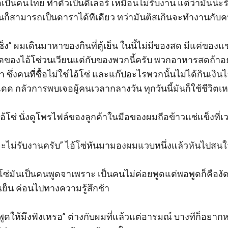
อเป็นคนไทย ทำตัวเป็นดีเลอร์ เหมือนไม่รับงาน แต่ว่ามันน่ะ
ามันก็สามารถเป็นดาราได้ทีเดียว ทว่ามันติสเกินจะทำงานกับค
เซ็ง” ผมเดินมาหาของกินที่ตู้เย็น ในนี้ไม่มีของสด มีแค่ของแช
ิตของไอ้โซ่วนเวียนแต่กับของพวกนี้ครับ พวกอาหารสดถ้าอยา
 ซึ่งคนที่ซื้อไม่ใช่ไอ้โซ่ และแก๊ปอะไรพวกนั้นไม่ได้กินเงินไ
ด กลัวการพบเจอผู้คนเวลากลางวัน ทุกวันนี้มันก็ใช้ชีวิตเ
อ้โซ่ นั่งดูโพรไฟล์ของลูกค้าในมือของผมถือข้าวแช่แข็งที่เว
ะไม่รับงานครับ” ไอ้โซ่หันมามองผมแวบหนึ่งแล้วหันไปสนใ
อ้โซ่มันเป็นคนพูดจาเพราะ เป็นคนไม่ค่อยพูดแต่พอพูดก็คือง
ย็น ค่อนไปทางความรู้สึกช้า

้พูดให้มึงฟังเหรอ” ต่างกับผมที่แล้วแต่อารมณ์ บางทีก็อยาก