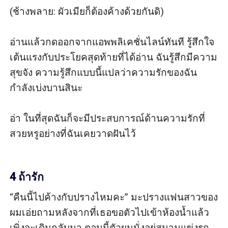
(ช้างพลาย: ผัวเมียก็ต้องค้างด้วยกันดิ)

อ่านแล้วกดออกจากแอพพลิเคชั่นไลน์ทันที รู้สึกใจ
เต้นแรงกับประโยคสุดท้ายที่ได้อ่าน ฉันรู้สึกมีความ
สุขจัง ความรู้สึกแบบนี้แปลว่าความรักของฉัน
กำลังเบ่งบานสินะ 

อ่า ในที่สุดฉันก็จะมีประสบการณ์ด้านความรักที่
สวยหรูอย่างที่ฉันเคยวาดฝันไว้

4 ถ้ารัก
“คืนนี้ไปค้างกับปรางไหมคะ” มะปรางแฟนสาวของ
ผมเอ่ยถามหลังจากที่เธอขอตัวไปเข้าห้องน้ำแล้ว
เพิ่งจะเดินกลับมา ตอนนี้ตัวผมนั่งอยู่สนามแข่งรถ