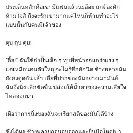
ประเด็นหลักคือเขามีแฟนแล้วนะอ้อย แกต้องหัก
ห้ามใจสิ ถึงจะรักเขามากแค่ไหนก็ห้ามทำอะไร
แบบนั้นกับคนมีเจ้าของ

ตุบ ตุบ ตุบ!

“อื้อ!” ฉันใช้กำปั้นเล็ก ๆ ทุบที่หน้าอกแกร่งแรง ๆ  
แต่เหมือนคนตัวใหญ่จะไม่รู้สึกสักนิด ช้างพลายมัน
ยังคงดูดดัน เล้า เลียที่ปากของฉันอย่างเมามันส์ 
ฉันจึงนิ่ง เลิกขัดขืน ปล่อยให้น้ำตาของความเสียใจ
ไหลออกมา

เผื่อว่าการนิ่งของฉันจะเรียกสติของมันได้บ้าง

ซึ่งได้ผล ช้างพลายถอนจูบออกและยื่นมือใหญ่มา