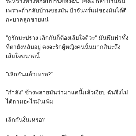
ระหว่างทางที่กลับบ้านของฉัน ใช่ค่ะ กลับบ้านฉัน 
เพราะถ้ากลับบ้านของมัน ป้าจันทร์แม่ของมันได้ตี
กะบาลลูกชายแน่

“กูรักมะปราง เลิกกันก็ต้องเสียใจดิวะ” มันพึมพำทั้ง
ที่ตายังหลับอยู่ คงจะรักผู้หญิงคนนั้นมากสินะถึง
เสียใจขนาดนี้

“เลิกกันแล้วเหรอ?”

“กำลัง” ช้างพลายมันว่ามาแค่นี้เเล้วเงียบ ฉันจึงไม่
ได้ถามอะไรมันเพิ่ม 

เลิกกันงั้นเหรอ?
