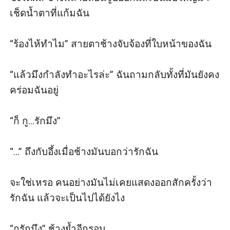
เช็ดน้ำตาที่แก้มฉัน

“ร้องไห้ทำไม” สายตาช้างจับจ้องที่ใบหน้าของฉัน

“แล้วมึงกำลังทำอะไรล่ะ” ฉันถามกลับทั้งที่มันยังคง
คร่อมฉันอยู่

“ก็ กู...รักมึง” 

“...” ถึงกับอึ้งเมื่อช้างมันบอกว่ารักฉัน 

จะใช่เหรอ คนอย่างมันไม่เคยแสดงออกสักครั้งว่า
รักฉัน แล้วจะเป็นไปได้ยังไง

“กูรักมึง” ช้างย้ำอีกรอบ
