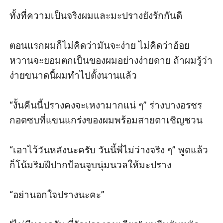
ทั้งที่ความเป็นจริงผมและมะปรางยังรักกันดี

ตอนแรกผมก็ไม่คิดว่ามันจะง่าย ไม่คิดว่าอ้อย
หวานจะยอมตกเป็นของผมอย่างง่ายดาย ถ้าผมรู้ว่า
ง่ายขนาดนี้ผมทำไปตั้งนานแล้ว

“งั้นคืนนี้ปรางคงจะเหงามากแน่ ๆ” ร่างบางอรชร
กอดซบที่แขนแกร่งของผมพร้อมสายตาเชิญชวน

“เอาไว้วันหลังนะครับ วันนี้พี่ไม่ว่างจริง ๆ” พูดแล้ว
ก็โน้มริมฝีปากป้อนจูบนุ่มนวลให้มะปราง

“อย่านอกใจปรางนะคะ”
