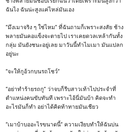
ช้างพลายมันชอบเรียกฉันว่าเตี้ยเพราะมันสูงกว่า
ฉันไง ฉันน่ะสูงแค่ไหล่มันเอง

“มึงเมาจริง ๆ ใช่ไหม” ที่ฉันถามก็เพราะสงสัย ช้าง
พลายมันคอแข็งจะตายไป เราเคยดวลเหล้ากันทั้ง
กลุ่ม มันยังชนะอยู่เลย มาวันนี้ทำไมเมา มันแปลก
อยู่นะ

“จะให้กูอ้วกบนรถโชว์”

“อย่าทำร้ายรถกู” ว่าจบก็รีบสาวเท้าไปประจำที่
ตำแหน่งคนขับทันที เพราะไอ้นี่มันบ้า คิดจะทำ
อะไรมันก็ทำ อย่าได้คิดท้าทายมันเชียว

“เมาบ้าบออะไรขนาดนี้” ความเงียบทำให้ฉันบ่น