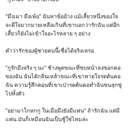
“มึงเมา มึงเพ้อ” ฉันหาข้ออ้าง แม้เสี้ยวหนึ่งของใจ
จะดีใจมากมายเหลือเกินที่เขาบอกว่ารักฉัน แต่อีก
เสี้ยวก็ยังไม่เข้าใจอะไรหลาย ๆ อย่าง

คำว่ารักของผู้ชายคนนี้เชื่อได้จริงเหรอ

“กูรักมึงจริง ๆ นะ” ช้างพูดขณะที่ซบหน้าลงซอกคอ
ของฉัน ฉันได้กลิ่นเหล้าขณะที่เขาหายใจรดต้นคอ
ฉัน ความรู้สึกตอนที่เขาเป่ารดต้นคอทำฉันขนลุกซู่
ไปทั้งตัว

“อย่ามาโกหกกู ในเมื่อมึงยังมีแฟน” ถ้ารักฉัน แต่มี
แฟน มันก็เหมือนฉันเป็นชู้ใช่ไหมล่ะ
