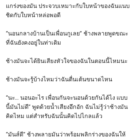
แกร่งของมัน ประจวบเหมาะกับใบหน้าของฉันแนบ
ชิดกับใบหน้าหล่อพอดี

“นอนกลางบ้านเป็นเพื่อนกูเลย” ช้างพลายพูดขณะ
ที่ฉันยังคงอยู่ในท่าเดิม

ช้างมันจะได้ยินเสียงหัวใจของฉันในตอนนี้ไหมนะ

ช้างมันจะรู้บ้างไหมว่าฉันตื่นเต้นขนาดไหน

“นะ... นอนอะไร เพื่อนกันจะนอนด้วยกันได้ไง แบบ
นี้มันไม่ดี” พูดด้วยน้ำเสียงอึกอัก ฉันไม่รู้ว่าช้างมัน
คิดไหม แต่สำหรับฉันนั้นคิดไปไกลแล้ว

“มันส์ดี” ช้างพลายมันว่าพร้อมพลิกร่างของฉันให้