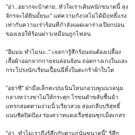
“อ่า...อยากจะบ้าตาย...หัวใจเราเต้นหนักขนาดนี้ ลุง
จักรจะได้ยินมั้ยนะ” แต่ความกังวลไม่ได้มีฤทธิ์แรง
เท่ากับความเร่าร้อนที่กำลังแผดเผาร่างเปียกปอน
ของเธอให้ร้อนผ่าวเหมือนถูกไฟลน 

“อืมมม ทำไมนะ...” เจลการู้สึกร้อนจนต้องเปลื้อง
เสื้อผ้าออกจากกายจนล่อนจ้อน ถอดกางเกงในและ
กระโปรงนักเรียนเปื้อนฉี่ทิ้งในตะกร้าผ้าใบโต  

“อย่าซี” ฝ่ามือเล็กตะปบเนินโหนกอวบพูนนวลนุ่ม
กลางหว่างขาไม่ให้กระตุก ไรขนดำขลับชื้นฉ่ำ
แทรกสอดตามง่ามนิ้วเรียวสวย สองกลีบบริสุทธิ์
แนบชิดปิดป้อง ร่องสวาทแดงเรื่อซ่อนซุกเม็ดเกสร 

“อ่า...ทำไมเราถึงรู้สึกกับตาแก่นั่นขนาดนี้” รู้สึก