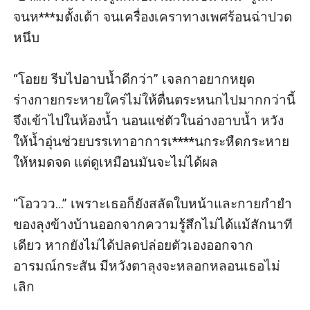
จนห***มตั้งเต้า จนเครื่องเคราทางเพศร้อนฉ่าปวด
หนึบ

“โอยย รีบไปอาบน้ำดีกว่า” เจลกาอยากหยุด
ร่างกายกระหายใคร่ไม่ให้ตื่นตระหนกไปมากกว่านี้ 
จึงเข้าไปในห้องน้ำ นอนแช่ตัวในอ่างอาบน้ำ หวัง
ให้น้ำอุ่นช่วยบรรเทาอาการเ****นกระหืดกระหาย
ให้หมดจด แต่ดูเหมือนมันจะไม่ได้ผล

“โอววว...” เพราะเธอก็ยังสลัดใบหน้าและกายกำยำ
ของลุงข้างบ้านออกจากความรู้สึกไม่ได้แม้สักนาที
เดียว หากยังไม่ได้ปลดปล่อยตัวเองออกจาก
อารมณ์กระสัน มีหวังตาลุงจะหลอกหลอนเธอไม่
เลิก   
