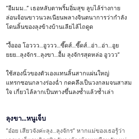
“อืมมม...” เธอหลับตาพริ้มอิ่มสุข ลูบไล้ร่างกาย
ล่อนจ้อนขาวนวลเนียนพลางจินตนาการว่ากำลัง
โดนลิ้นของลุงข้างบ้านเลียไล้ไถดูด 

“งื้อออ โอววว...อูววว...ซี๊ดส์...ซี๊ดส์...อ่า...อ่า...อูย
ยยย...ลุงจักร...ลุงขา...อื้ม ลุงจักรสุดหล่อ อูววว”

ใช้สองนิ้วของตัวเองแทนลิ้นสากแผ่นใหญ่ 
แทรกซอนกลางร่องฉ่ำ กดคลึงเป็นวงกลมจนสาสม
ใจ เกี่ยวไล้ลากเป็นทางขึ้นลงซ้ำแล้วซ้ำเล่า

ลุงขา...หนูเจ็บ
“อ๋อย เสียวจังค่ะลุง...ลุงจักร” หากแม่ของเธอรู้ว่า