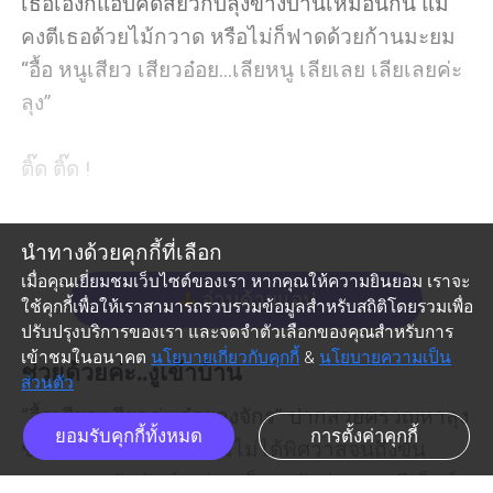
เธอเองก็แอบคิดสยิวกับลุงข้างบ้านเหมือนกัน แม่
คงตีเธอด้วยไม้กวาด หรือไม่ก็ฟาดด้วยก้านมะยม 
“อื้อ หนูเสียว เสียวอ๋อย...เลียหนู เลียเลย เลียเลยค่ะ
ลุง” 

ติ๊ด ติ๊ด !

“โอ๊ย!” เสียงข้อความไลน์ดังขึ้น ทำเธอตกใจสะดุ้ง
นำทางด้วยคุกกี้ที่เลือก
โหยง รีบคว้าโทรศัพท์มาดูข้อความอย่างหัวเสีย 
เมื่อคุณเยี่ยมชมเว็บไซต์ของเรา หากคุณให้ความยินยอม เราจะ
“หมดอารมณ์เลยฉัน เฮ่อ...คืนนี้แม่อยู่เวรที่โรง
อ่านด้วยแอป
arrow_down
ใช้คุกกี้เพื่อให้เราสามารถรวบรวมข้อมูลสำหรับสถิติโดยรวมเพื่อ
พยาบาลทั้งคืนงั้นเหรอ...งั้นก็หมายความว่า คืนนี้
ปรับปรุงบริการของเรา และจดจำตัวเลือกของคุณสำหรับการ
เข้าชมในอนาคต
นโยบายเกี่ยวกับคุกกี้
&
นโยบายความเป็น
บ้านก็เป็นของเราคนเดียวอีกน่ะสิ สุดยอด!” 

ช่วยด้วยค่ะ..งูเข้าบ้าน
ส่วนตัว
“อื้อเสียว เสียวค่ะ อ๋อยลุงจักร” ปากสวยครวญหาลุง
เมื่อบ้านเป็นของเธอ การที่เธอจะทำอะไรตามใจ
ยอมรับคุกกี้ทั้งหมด
การตั้งค่าคุกกี้
ข้างบ้านไม่ขาดปาก แม้ไม่ได้พิศวาสจนถึงขั้น
ปรารถนา มันก็คงไม่แปลกใช่มั้ย อย่างเช่นการเดิน
อยากสานสัมพันธ์ แต่เธอก็ยอมรับว่าอยากมีเซ็กส์