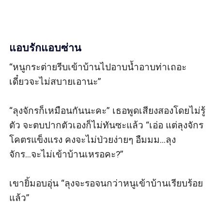
แอบรักแอบซ่าน
“หนูกระต่ายรีบเข้าบ้านไปอาบน้ำอาบท่าเถอะ 
เดี๋ยวจะไม่สบายเอานะ” 

“ลุงจักรก็เหมือนกันนะคะ” เธอพูดเสียงสองโดยไม่รู้
ตัว จะตบปากตัวเองก็ไม่ทันซะแล้ว “เอ่อ แต่ลุงจักร
โคตรแข็งแรง คงจะไม่ป่วยง่ายๆ อืมมม...ลุง
จักร...จะไม่เข้าบ้านเหรอคะ?”

เขายิ้มอบอุ่น “ลุงจะรอจนกว่าหนูเข้าบ้านเรียบร้อย
แล้ว”  
