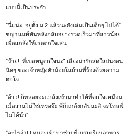
แบบนี้เป็นประจำ

“นี่แน่ะ! อยู่ตั้ง ม.2 แล้วนะยังเล่นเป็นเด็กๆ ไปได้” 
ชญานนท์หันหลังกลับอย่างรวดเร็วมาที่สาวน้อย
เพื่อแกล้งให้เธอตกใจเล่น

“ว๊าย!! พี่เบสหนูตกใจนะ” เสียงน่ารักสดใสปนงอน
นิดๆ ของเจ้าหญิงตัวน้อยในบ้านที่ร้องด้วยความ
ตกใจ

“อ้าว! ก็พลอยจะแกล้งเข้ามาทำให้พี่ตกใจเหมือน
เมื่อวานไม่ใช่เหรอจ๊ะ พี่ก็แกล้งกลับนะสิ จะโทษพี่
ไม่ได้น้า” 

“อะไรอ่า!!! หนูจะเข้ามาช่วยพี่เบสเตรียมอาหาร