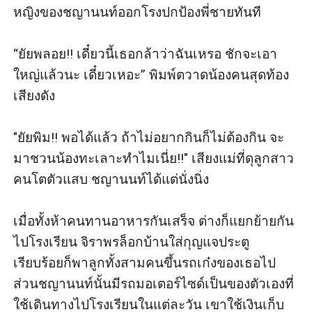
หญิงของชญานนท์ออกโรงปกป้องพี่ชายทันที 

“ยัยพลอย!! เดี๋ยวนี้เธอกล้าว่าฉันเหรอ ชักจะเอา
ใหญ่แล้วนะ เดี๋ยวเหอะ” พิมพ์ตวาดน้องคนสุดท้อง
เสียงดัง

"ยัยพิม!! พอได้แล้ว ถ้าไม่อยากกินก็ไม่ต้องกิน จะ
มาชวนน้องทะเลาะทำไมเนี่ย!!" เสียงแม่ที่ดุลูกสาว
คนโตตัวแสบ ชญานนท์ได้แต่นั่งนิ่ง

เมื่อทั้งห้าคนทานอาหารกันเสร็จ ต่างก็แยกย้ายกัน
ไปโรงเรียน จิราพรล็อกบ้านใส่กุญแจประตู
เรียบร้อยก็พาลูกทั้งสามคนขึ้นรถเก๋งของเธอไป 
ส่วนชญานนท์นั้นมีรถมอเตอร์ไซด์เป็นของตัวเองที่
ใช้เดินทางไปโรงเรียนในแต่ละวัน เขาใช้เงินเก็บ