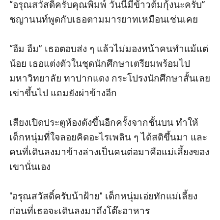
“อรุณสวัสดิ์ครับคุณพิมพ์ วันนี้มีข้าวต้มกุ้งนะครับ” 
ชญานนท์พูดกับเธอตามมารยาทเหมือนเช่นเคย

“อืม อืม” เธอตอบส่ง ๆ แล้วไม่มองหน้าคนทำแม้แต่
น้อย เธอแต่งตัวในชุดนักศึกษาเตรียมพร้อมไป
มหาวิทยาลัย ทาปากแดง กระโปรงนักศึกษาสั้นเลย
เข่าขึ้นไป แถมยังผ่าข้างอีก 

เสียงเปิดประตูห้องดังขึ้นอีกครั้งจากชั้นบน ทำให้
เด็กหนุ่มที่ใจลอยคิดอะไรเพลิน ๆ ได้สติขึ้นมา และ
คนที่เดินลงมาข้างล่างเป็นคนต่อมาคือแม่เลี้ยงของ
เขานั่นเอง

"อรุณสวัสดิ์ครับน้าฝ้าย" เด็กหนุ่มเอ่ยทักแม่เลี้ยง
ก่อนที่เธอจะเดินลงมาถึงโต๊ะอาหาร
