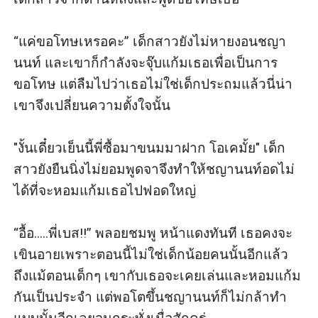
“แค่ขอโทษเหรอคะ” เด็กสาวยังไม่หายงอนชญา
นนท์ และเขาก็กำลังจะจุ๊บแก้มเธอเพื่อเป็นการ
ขอโทษ แต่ลืมไปว่าเธอไม่ใช่เด็กประถมแล้วนี่น่า 
เขาจึงเปลี่ยนความตั้งใจนั้น

"งั้นเดี๋ยวเย็นนี้พี่ซื้อมาขนมมาฝาก โอเคมั้ย" เด็ก
สาวยังยืนนิ่งไม่ยอมพูดจาจึงทำให้ชญานนท์อดไม่
ได้ที่จะหอมแก้มเธอไปฟอดใหญ่

“อื้อ.....พี่เบส!!” พลอยชมพู หน้าแดงทันที เธอคงจะ
เขินอายเพราะตอนนี้ไม่ใช่เด็กน้อยคนนั้นอีกแล้ว 
ถึงแม้ตอนเด็กๆ เขากับเธอจะเคยเล่นและหอมแก้ม
กันเป็นประจำ แต่พอโตขึ้นชญานนท์ก็ไม่กล้าทำ