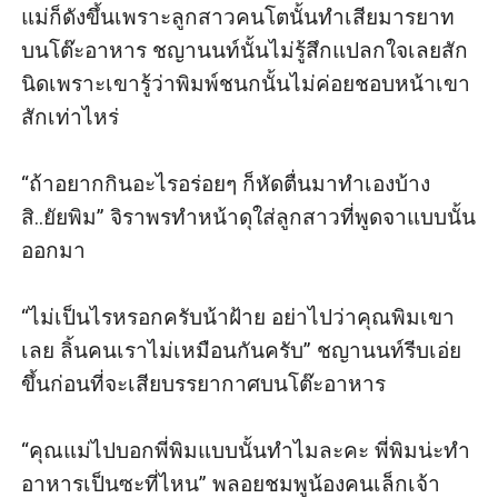
แม่ก็ดังขึ้นเพราะลูกสาวคนโตนั้นทำเสียมารยาท
บนโต๊ะอาหาร ชญานนท์นั้นไม่รู้สึกแปลกใจเลยสัก
นิดเพราะเขารู้ว่าพิมพ์ชนกนั้นไม่ค่อยชอบหน้าเขา
สักเท่าไหร่

“ถ้าอยากกินอะไรอร่อยๆ ก็หัดตื่นมาทำเองบ้าง
สิ..ยัยพิม” จิราพรทำหน้าดุใส่ลูกสาวที่พูดจาแบบนั้น
ออกมา

“ไม่เป็นไรหรอกครับน้าฝ้าย อย่าไปว่าคุณพิมเขา
เลย ลิ้นคนเราไม่เหมือนกันครับ” ชญานนท์รีบเอ่ย
ขึ้นก่อนที่จะเสียบรรยากาศบนโต๊ะอาหาร

“คุณแม่ไปบอกพี่พิมแบบนั้นทำไมละคะ พี่พิมน่ะทำ
อาหารเป็นซะที่ไหน” พลอยชมพูน้องคนเล็กเจ้า