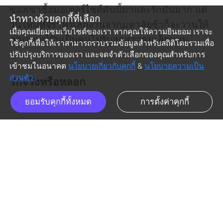
ของเขาซื้อมอเตอร์ไซด์คันนี้มาและรักมันมาก แต่
นำทางด้วยคุกกี้ที่เลือก
วันไหนที่จิราพรเลิกงานจากมหาลัยช้าก็จะวานให้
เมื่อคุณเยี่ยมชมเว็บไซต์ของเรา หากคุณให้ความยินยอม เราจะ
ชญานนท์นั้นเป็นคนไปรับลูกสาวคนเล็กแทน 

ใช้คุกกี้เพื่อให้เราสามารถรวบรวมข้อมูลสำหรับสถิติโดยรวมเพื่อ
ปรับปรุงบริการของเรา และจดจำตัวเลือกของคุณสำหรับการ
เข้าชมในอนาคต
นโยบายเกี่ยวกับคุกกี้
&
นโยบายความเป็น
ส่วนตัว
รักจริงหรือหลอก
ตอนที่ 3

ยอมรับคุกกี้ทั้งหมด
การตั้งค่าคุกกี้
ชญานนท์ขับมอเตอร์ไชด์คู่ใจจนถึงโรงเรียนจาก
ตอนก่อนหน้านี้
ตอนถัดไป
ic_arrow_left
ic_arrow_right
นั้นก็ขับไปจอดยังที่เก็บรถของโรงเรียน 

chap_list_mobile
like
วันนี้เขาเห็นในช่องจอดประจำของเขานั้นยังว่างอยู่ 
จึงรีบขี่จะเข้าไปจอด แต่ทันใดนั้นก็มีมอเตอร์ไซด์
คันหนึ่งเบียดชญานนท์เข้าไปจอดอย่างหน้าตาเฉย 
และเขาไม่เห็นหน้าคนขับเพราะใส่หมวกกันน๊อต 