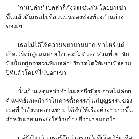
　　"ฉันเปล่า!" เบลล่าก็กังวลเช่นกัน โดยยกเข่า
ขึ้นแล้วดันเธอไปที่ส่วนบนของช่องท้องส่วนล่าง
ของเขา

　　เธอไม่ได้ใช้ความพยายามมากเท่าไหร่ แต่
เอ็ดเวิร์ดก็สูดลมหายใจและก้มตัวลง ส่วนที่เขาจับ
มือนั้นอยู่ตรงส่วนที่เบลล่าบริจาคไตให้เขาเมื่อสาม
ปีที่แล้วโดยที่ไม่บอกเขา

　　นั่นเป็นเหตุผลว่าทำไมเธอถึงมีสุขภาพไม่ค่อย
ดี แพทย์แนะนำว่าไม่ควรตั้งครรภ์ แม่บุญธรรมของ
เธอที่กำลังรอหลานชาย ได้ทำให้เรื่องต่างๆ ยากขึ้น
สำหรับเธอ และยังใส่ร้ายป้ายสีว่าเธอนอกใจ...

　　แต่ยังไงแล้ว เธอรู้สึกว่าตราบใดที่เอ็ดเวิร์ดเชื่อ