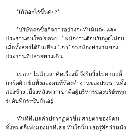
　　"เกิดอะไรขึ้นคะ?"

　　"บริษัทถูกซื้อกิจการอย่างกะทันหันต่ะ และ
ประธานคนใหม่ขอพบ..." พนักงานต้อนรับพูดไม่จบ
เมื่อทั้งสองได้ยินเสียง "เกา" จากห้องทำงานของ
ประธานที่ปลายทางเดิน

　　เบลล่าไม่มีเวลาคิดเรื่องนี้ จึงรีบวิ่งไปหาบอดี้
การ์ดผิวเข้มทั้งสองคนที่ห้องทำงานของประธานทั้ง
สองข้าง เบื้องหลังพวกเขาคือผู้บริหารของบริษัททุก
ระดับที่กระซิบกันอยู่

　　ทันทีที่เบลล่าปรากฏตัวขึ้น สายตาของผู้คน
ทั้งหมดก็เพ่งมองมาที่เธอ ทันใดนั้น เธอรู้สึกว่าหนัง