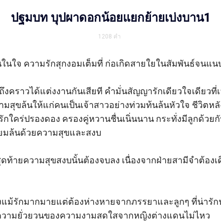
ปฐมบท บุปผาดอกน้อยแยกย้ายเบ่งบาน1
1208
คำ
นในใจ ความรักสุกงอมเต็มที่ ก่อเกิดสายใยในสัมพันธ์จนแนบ
งถึงคราวได้แต่งงานกันเสียที คำมั่นสัญญารักเดียวใจเดียวที่เ
ุขล้นให้แก่คนเป็นเจ้าสาวอย่างท่วมท้นล้นหัวใจ ชีวิตหลั
ยารักใคร่ปรองดอง ครองคู่หวานชื่นเนิ่นนาน กระทั่งมีลูกด้ว
่ยมล้นด้วยความสุขและสงบ

่สุดท้ายความสุขสงบนั้นต้องจบลง เนื่องจากฝ่ายสามีจำต้อ
ึ่งแม้รักมากมายแต่ต้องห่างหายจากภรรยาและลูกๆ ที่น่ารัก
บความยั่วยวนของความงามสดใสจากหญิงต่างแดนไม่ไหว
