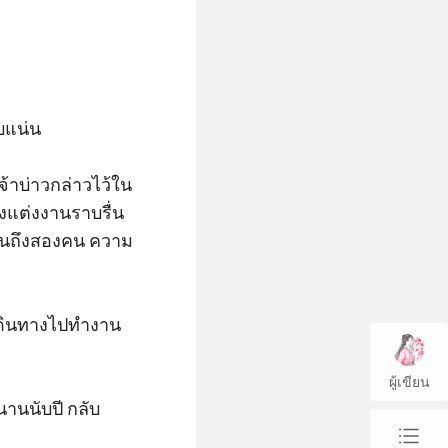
แน่น 

จ้าบ่าวกล่าวไว้ใน
งแต่งงานราบรื่น
ยกันถึงสองคน ความ
งเดินทางไปทำงาน
ผู้เขียน
นานนับปี กลับ
chap_list