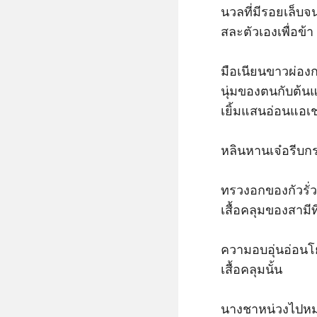
นวลที่มีรอยเล็บจน
สละตัวเองเพื่อข้า
มือเนียนขาวผ่องก
นุ่มของตนกับต้น
เยิ้มแสนอ่อนแอเช
หลินหานเจ๋อรีบก
ทรวงอกของกัวรั่
เสื้อคลุมของสามีท
ความอบอุ่นอ่อนโ
เสื้อคลุมนั้น 

นางชาหน่วงไปหมด