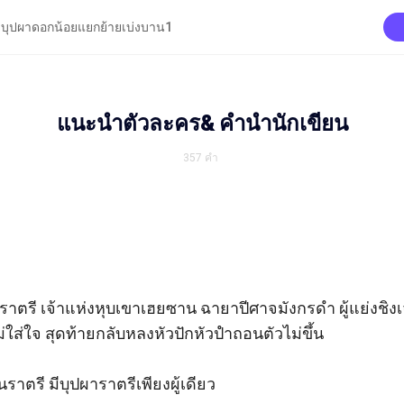
บุปผาดอกน้อยแยกย้ายเบ่งบาน1
แนะนำตัวละคร& คำนำนักเขียน
357
คำ
าตรี เจ้าแห่งหุบเขาเฮยซาน ฉายาปีศาจมังกรดำ ผู้แย่งชิงเจ้
ใส่ใจ สุดท้ายกลับหลงหัวปักหัวปำถอนตัวไม่ขึ้น

ราตรี มีบุปผาราตรีเพียงผู้เดียว
