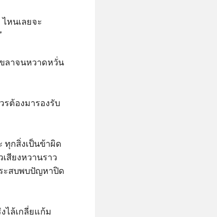
้ว ไหนเลยจะ


ดเขลาจนหวาดหวั่น
่ควรต้องมารองรับ
ทุกสิ่งเป็นข้าผิด
าวเสียงหวานราว
งประสบพบปัญหาปิด
งไล้เกลี่ยแก้ม