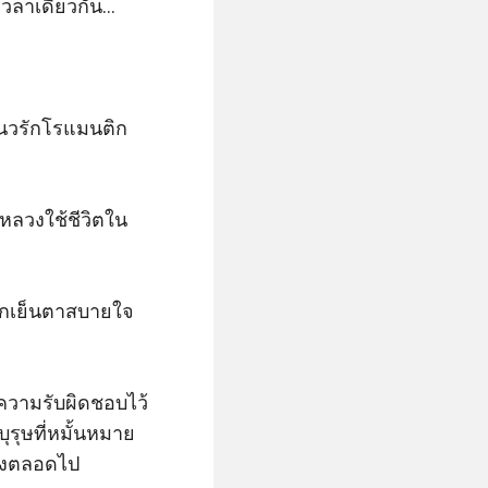
ลาเดียวกัน...

นแนวรักโรแมนติก
งหลวงใช้ชีวิตใน
สึกเย็นตาสบายใจ 
กความรับผิดชอบไว้
ุรุษที่หมั้นหมาย 
องตลอดไป
