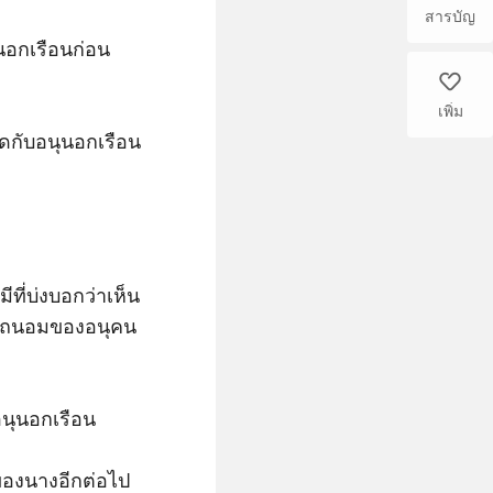
สารบัญ
นอกเรือนก่อน
like
เพิ่ม
ดกับอนุนอกเรือน
ที่บ่งบอกว่าเห็น
นุถนอมของอนุคน
นุนอกเรือน

ของนางอีกต่อไป
