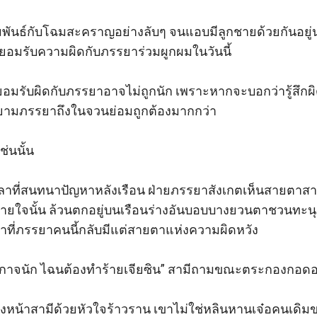
พันธ์กับโฉมสะคราญอย่างลับๆ จนแอบมีลูกชายด้วยกันอยู่
ยอมรับความผิดกับภรรยาร่วมผูกผมในวันนี้

อมรับผิดกับภรรยาอาจไม่ถูกนัก เพราะหากจะบอกว่ารู้สึกผิ
ยามภรรยาถึงในจวนย่อมถูกต้องมากกว่า

นนั้น

าที่สนทนาปัญหาหลังเรือน ฝ่ายภรรยาสังเกตเห็นสายตาสามี
ายใจนั้น ล้วนตกอยู่บนเรือนร่างอันบอบบางยวนตาชวนทะ
ที่ภรรยาคนนี้กลับมีแต่สายตาแห่งความผิดหวัง

้ายกาจนัก ไฉนต้องทำร้ายเจียซิน” สามีถามขณะตระกองกอดอ
องหน้าสามีด้วยหัวใจร้าวราน เขาไม่ใช่หลินหานเจ๋อคนเดิม