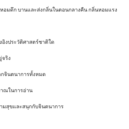
อ หอมดึก บานและส่งกลิ่นในตอนกลางคืน กลิ่นหอมแรง

้างอิงประวัติศาสตร์ชาติใด

่จริง

ากจินตนาการทั้งหมด

าณในการอ่าน

วามสุขและสนุกกับจินตนาการ
