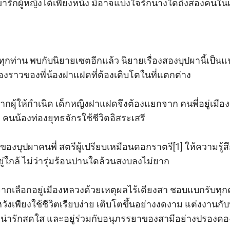
รักผู้หญิงได้เพียงหนึ่ง มิอาจแบ่งใจรักนางใดถึงสองคนในเว
ักทุกท่าน พบกับนิยายเซตอีกแล้ว นิยายเรื่องสองบุปผานี้เป็
่องราวของพี่น้องฝาแฝดที่ต้องเติบโตในที่แตกต่าง      

กผู้ให้กำเนิด เด็กหญิงฝาแฝดจึงต้องแยกจาก คนพี่อยู่เมือ
คนน้องท่องยุทธจักรใช้ชีวิตอิสระเสรี

ราวของบุปผาคนพี่ สตรีผู้เปรียบเหมือนดอกราตรี[1] ให้ความรู้
อยู่ใกล้ ไม่ว่ารุ่มร้อนปานใดล้วนสงบลงไม่ยาก

มจากเลือกอยู่เมืองหลวงด้วยเหตุผลไร้เดียงสา ชอบแบกรับทุ
หวังเพียงใช้ชีวิตเรียบง่าย เติบโตขึ้นอย่างงดงาม แต่งงานกับบ
่ารักสดใส และอยู่ร่วมกับอนุภรรยาของสามีอย่างปรองด