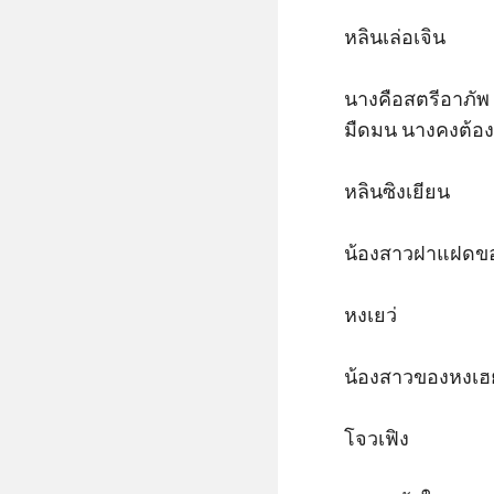
หลินเล่อเจิน

นางคือสตรีอาภัพ 
มืดมน นางคงต้องท
หลินซิงเยียน

น้องสาวฝาแฝดของหล
หงเยว่

น้องสาวของหงเฮย
โจวเฟิง
