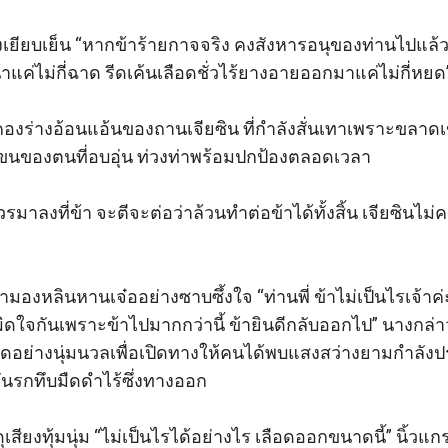
งเยียบเย็น “หากข้าร้ายกาจจริง คงสังหารอนุของท่านไปแล
แค่ไม่กี่ฉาด รีดเค้นเลือดชั่วไร้ยางอายออกมาแค่ไม่กี่หยด”
องร่างอ้อนแอ้นของถานเจียซิน ที่กำลังสั่นเทาเพราะขลา
ของตนที่อบอุ่น ท่วงท่าพร้อมปกป้องตลอดเวลา

มาลงที่ข้า จะตีจะต่อว่าล้วนทำต่อข้าได้ทั้งสิ้น เจียซินไม
มองหลินหานเจ๋ออย่างซาบซึ้งใจ “ท่านพี่ ข้าไม่เป็นไรเจ้าค่ะ 
ิดใจกันเพราะข้าไปมากกว่านี้ ข้ายินดีกลับออกไป” นางกล่
ิดอย่างนุ่มนวลเพื่อเปิดทางให้คนได้พบแสงสว่างยามกำลั
ันรกทึบมืดดำไร้ซึ่งทางออก

เสียงทุ้มนุ่ม “ไม่เป็นไรได้อย่างไร เลือดออกขนาดนี้” นิ้วแกร่