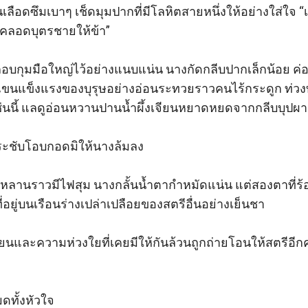
เลือดซึมเบาๆ เช็ดมุมปากที่มีโลหิตสายหนึ่งให้อย่างใส่ใจ “เจ
 คลอดบุตรชายให้ข้า”

อบกุมมือใหญ่ไว้อย่างแนบแน่น นางกัดกลีบปากเล็กน้อย ค่อ
แขนแข็งแรงของบุรุษอย่างอ่อนระทวยราวคนไร้กระดูก ท่ว
่นนี้ แลดูอ่อนหวานปานน้ำผึ้งเจียนหยาดหยดจากกลีบบุปผาอย
ระชับโอบกอดมิให้นางล้มลง

วหลานราวมีไฟสุม นางกลั้นน้ำตากำหมัดแน่น แต่สองตาที่ร
ี่อยู่บนเรือนร่างเปล่าเปลือยของสตรีอื่นอย่างเย็นชา

ยนและความห่วงใยที่เคยมีให้กันล้วนถูกถ่ายโอนให้สตรีอี
ทั้งหัวใจ
