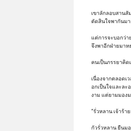
เขาลักลอบสานสัม
ตัดสินใจพากันมา
แต่การจะบอกว่าย
จึงพาอีกฝ่ายมาห
คนเป็นภรรยาคิดเช่
เนื่องจากตลอดเวล
อกเป็นใจและละอ
งาม แต่ยามมองมา
“รั่วหลาน เจ้าร
กัวรั่วหลาน ยืนม