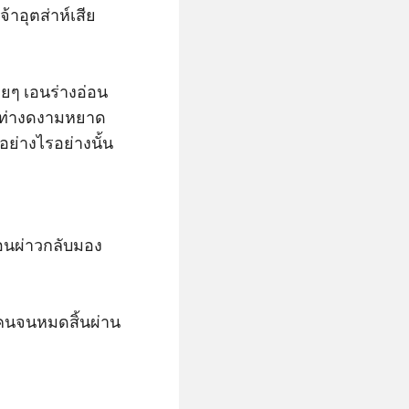
้าอุตส่าห์เสีย
ยๆ เอนร่างอ่อน
งท่างดงามหยาด
่างไรอย่างนั้น

้อนผ่าวกลับมอง
กคนจนหมดสิ้นผ่าน