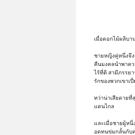
เมื่อดอกไม้ผลิบา
ชายหญิงคู่หนึ่งจึ
คืนมงคลนำพาความส
ไร้ที่ติ สามีภรร
รักของพวกเขาเปี
ทว่าน่าเสียดายที
แดนไกล 

และเมื่อชายผู้หน
อดทนข่มกลั้นกั