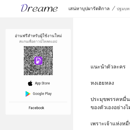
/
เสน่หาบุปผารัตติกาล
ปฐมบท 
อ่านฟรีสำหรับผู้ใช้งานใหม่
สแกนเพื่อดาวน์โหลดแอป
แนะนำตัวละคร

download_ios
หงเฮยหลง 

App Store
Google Play
ประมุขพรรคหมื่นร
ของตัวเองอย่างไม่
Facebook
เพราะเจ้าแห่งหมื่น