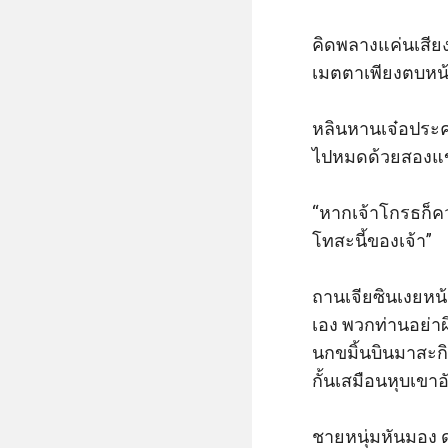
คิดพลางแค่นเสีย
เมตตาเพียงตบหน้า
หลินหานเจ๋อประค
ไปหมดด้วยสองแขน
“หากเจ้าโกรธก็ควร
โทสะนี้ของเจ้า”

ถานเจียซินเงยหน้า
เอง พวกท่านอย่าผ
นกขมิ้นบินมาสะก
กั้นเสมือนหุบเขาอ
ชายหนุ่มหันมอง ดุ