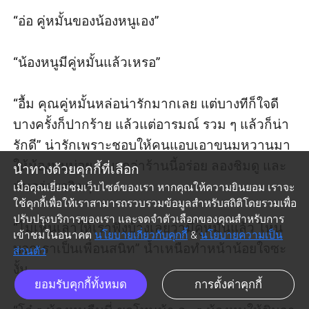
“อ่อ คู่หมั้นของน้องหนูเอง”

“น้องหนูมีคู่หมั้นแล้วเหรอ”

“อื้ม คุณคู่หมั้นหล่อน่ารักมากเลย แต่บางทีก็ใจดี 
บางครั้งก็ปากร้าย แล้วแต่อารมณ์ รวม ๆ แล้วก็น่า
รักดี” น่ารักเพราะชอบให้คนแอบเอาขนมหวานมา
ให้น้องหนูบ่อย ๆ บอกว่าร้านนี้อร่อย ลองชิมดู และ
นำทางด้วยคุกกี้ที่เลือก
มันอร่อยจริง ๆ

เมื่อคุณเยี่ยมชมเว็บไซต์ของเรา หากคุณให้ความยินยอม เราจะ
ใช้คุกกี้เพื่อให้เราสามารถรวบรวมข้อมูลสำหรับสถิติโดยรวมเพื่อ
ปรับปรุงบริการของเรา และจดจำตัวเลือกของคุณสำหรับการ
“ไม่เห็นเล่าให้เราฟังบ้างเลยว่ามีคู่หมั้นแล้ว ไหน
เข้าชมในอนาคต
นโยบายเกี่ยวกับคุกกี้
&
นโยบายความเป็น
บอกเราเป็นเพื่อนสนิท” น้ำเหนือทำหน้าน้อยใจซะ
ส่วนตัว
งั้น

ยอมรับคุกกี้ทั้งหมด
การตั้งค่าคุกกี้