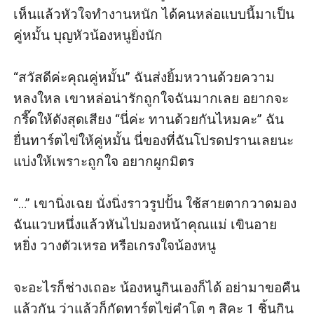
เห็นแล้วหัวใจทำงานหนัก ได้คนหล่อแบบนี้มาเป็น
คู่หมั้น บุญหัวน้องหนูยิ่งนัก

“สวัสดีค่ะคุณคู่หมั้น” ฉันส่งยิ้มหวานด้วยความ
หลงใหล เขาหล่อน่ารักถูกใจฉันมากเลย อยากจะ
กรี๊ดให้ดังสุดเสียง “นี่ค่ะ ทานด้วยกันไหมคะ” ฉัน
ยื่นทาร์ตไข่ให้คู่หมั้น นี่ของที่ฉันโปรดปรานเลยนะ 
แบ่งให้เพราะถูกใจ อยากผูกมิตร

“…” เขานิ่งเฉย นั่งนิ่งราวรูปปั้น ใช้สายตากวาดมอง
ฉันแวบหนึ่งแล้วหันไปมองหน้าคุณแม่ เขินอาย 
หยิ่ง วางตัวเหรอ หรือเกรงใจน้องหนู

จะอะไรก็ช่างเถอะ น้องหนูกินเองก็ได้ อย่ามาขอคืน
แล้วกัน ว่าแล้วก็กัดทาร์ตไข่คำโต ๆ สิคะ 1 ชิ้นกิน