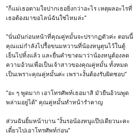
“ก็แม่เธอตามใจปากเธอยิ่งกว่าอะไร เหตุผลอะไรที่
เธอต้องมาขอไลน์ฉันใช่ไหมล่ะ”

“นั่นมันก่อนหน้าที่คุณคู่หมั้นจะปรากฏตัวค่ะ ตอนนี้
คุณแม่กำลังไปรื้อขนมหวานที่น้องหนูตุนไว้ในตู้
เย็นไปทิ้งแล้ว และยื่นคำขาดมาว่าน้องหนูต้องลด
ความอ้วนเพื่อเป็นเจ้าสาวของคุณคู่หมั้น ทั้งหมด
เป็นเพราะคุณคู่หมั้นค่ะ เพราะงั้นต้องรับผิดชอบ”

“อะ ๆ พูดมาก เอาโทรศัพท์เธอมาสิ มัวยืนอ้วนพูด
พล่ามอยู่ได้” คุณคู่หมั้นทำหน้ารำคาญ

ส่วนฉันยิ้มหน้าบาน “งั้นรอน้องหนูแป๊ปเดียวนะคะ 
เดี๋ยวไปเอาโทรศัพท์ก่อน”
