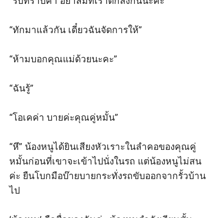
“รับทราบค่า อย่าลืมที่เราตกลงกันนะคะ”

“ทักมาแล้วกัน เดี๋ยวฉันจัดการให้”

“ห้ามบอกคุณแม่ด้วยนะคะ”

“ฉันรู้”

“โอเคค่า บายค่ะคุณคู่หมั้น”

“หึ” น้องหนูได้ยินเสียงหัวเราะในลำคอของคุณคู่
หมั้นก่อนที่เขาจะเข้าไปนั่งในรถ แต่น้องหนูไม่สน
ค่ะ ยืนโบกมือบ๊ายบายกระทั่งรถขับออกจากรั้วบ้าน
ไป
