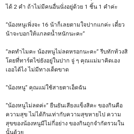
ได้ 2 คำ ถ้าไม่มีคนอื่นนั่งอยู่ด้วย 1 ชิ้น 1 คำค่ะ

“น้องหนูเพิ่งจะ 16 น้าก็เลยตามใจปากแกค่ะ เดี๋ยว
น้าจะบอกให้แกลดน้ำหนักนะคะ” 

“ลดทำไมคะ น้องหนูไม่ลดหรอกนะคะ” รีบทักท้วงสิ 
โดยที่ทาร์ตไข่ยังอยู่ในปาก จู่ ๆ คุณแม่มาคิดเอง
เออได้ไง ไม่มีทางเด็ดขาด

“น้องหนู” คุณแม่ใช้สายตาเอ็ดฉัน

“น้องหนูไม่ลดค่ะ” ยืนยันเสียงแข็งสิคะ ของกินคือ
ความสุข ไม่ได้กินเท่ากับความสุขหายไป ความ
สุขของน้องหนูมีไม่กี่อย่าง ของกินถูกจำกัดรวมใน
นั้นด้วย
