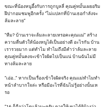
ขณะที่น้องหนูอึ้งกับการถูกบูลลี่ คุณคู่หมั้นเผยอริม
ฝีปากอมชมพูอีกครั้ง “ไม่แปลกที่บ้านเธอกำลังจะ
ล้มละลาย”

“หืม? บ้านเราจะล้มละลายเหรอคะคุณแม่” สร้าง
ความตื่นตัวให้น้องหนูได้เป็นอย่างดี อะไรกัน บ้าน
เรารวยมาก แต่ทำไม ทำไมถึงมีคำว่าล้มละลาย 
คุณคู่หมั้นคงจะเข้าใจผิดไปเป็นแน่ บ้านฉันไม่มี
ทางล้มละลาย

“เอ่อ…” หากเป็นเรื่องเข้าใจผิดจริง คุณแม่ทำไมทำ
หน้าลำบากใจล่ะ หรือมีอะไรที่ฉันไม่รู้อย่างนั้นเห
รอ

“16 ก็ถือว่าโตแล้วนะครับ ควรให้เขาได้รู้บ้างว่า