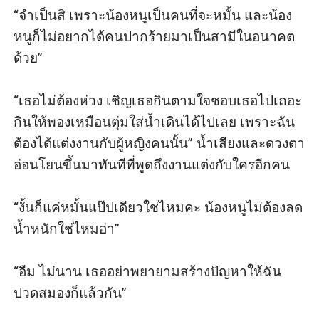
“จำเป็นสิ เพราะน้องหนูเป็นคนที่จะหมั้น และน้อง
หนูก็ไม่อยากได้คนปากร้ายมาเป็นสามีในอนาคต
ด้วย”

“เธอไม่ต้องห่วง เชิญเธอกินตามใจชอบเธอไปเถอะ 
กินให้พองเหมือนตุ่มใส่น้ำเดินได้ไปเลย เพราะฉัน
ต้องได้แต่งงานกับผู้หญิงคนนั้น” น้ำเสียงและดวงตา
อ่อนโยนขึ้นมาทันทีที่พูดถึงงานแต่งกับใครอีกคน

“งั้นก็แค่หมั้นแป๊ปเดียวใช่ไหมคะ น้องหนูไม่ต้องลด
น้ำหนักใช่ไหมอ่า”

“อืม ไม่นาน เธออย่าพยายามสร้างปัญหาให้ฉัน
ปวดสมองก็แล้วกัน”
