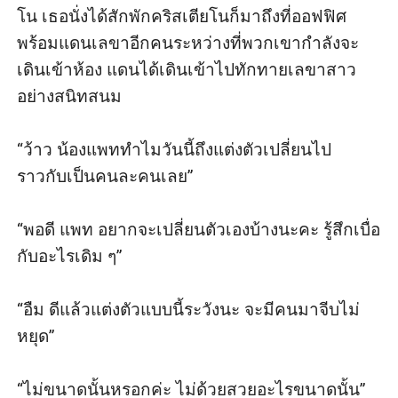
โน เธอนั่งได้สักพักคริสเตียโนก็มาถึงที่ออฟฟิศ
พร้อมแดนเลขาอีกคนระหว่างที่พวกเขากำลังจะ
เดินเข้าห้อง แดนได้เดินเข้าไปทักทายเลขาสาว
อย่างสนิทสนม

“ว้าว น้องแพททำไมวันนี้ถึงแต่งตัวเปลี่ยนไป
ราวกับเป็นคนละคนเลย”

“พอดี แพท อยากจะเปลี่ยนตัวเองบ้างนะคะ รู้สึกเบื่อ
กับอะไรเดิม ๆ”

“อืม ดีแล้วแต่งตัวแบบนี้ระวังนะ จะมีคนมาจีบไม่
หยุด”

“ไม่ขนาดนั้นหรอกค่ะ ไม่ด้วยสวยอะไรขนาดนั้น”
