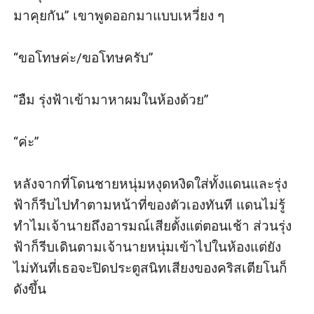
มาคุยกัน” เขาพูดออกมาแบบเหวี่ยง ๆ

“ขอโทษค่ะ/ขอโทษครับ”

“อืม รุ่งฟ้าเข้ามาหาผมในห้องด้วย”

“ค่ะ”

หลังจากที่โดนชายหนุ่มหงุดหงิดใส่ทั้งแดนและรุ่ง
ฟ้าก็รีบไปทำตามหน้าที่ของตัวเองทันที แดนไม่รู้
ทำไมเจ้านายถึงอารมณ์เสียตั้งแต่ตอนเช้า ส่วนรุ่ง
ฟ้าก็รีบเดินตามเจ้านายหนุ่มเข้าไปในห้องแต่ยัง
ไม่ทันที่เธอจะปิดประตูสนิทเสียงของคริสเตียโนก็
ดังขึ้น
