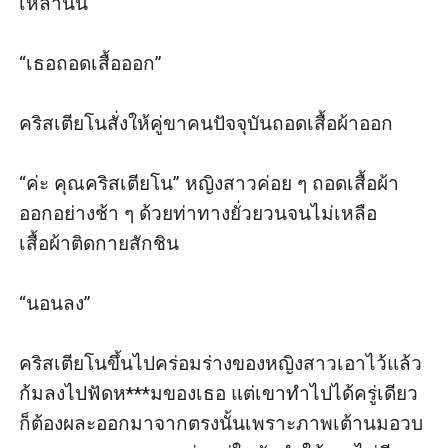
เหล่านั้น

“เธอถอดเสื้อออก” 

คริสเตียโนสั่งให้คู่ขาคนปัจจุบันถอดเสื้อผ้าออก

“ค่ะ คุณคริสเตียโน” หญิงสาวค่อย ๆ ถอดเสื้อผ้า
ออกอย่างช้า ๆ ด้วยท่าทางยั่วยวนจนไม่เหลือ
เสื้อผ้าติดกายสักชิน

“นอนลง” 

คริสเตียโนขึ้นไปคร่อมร่างของหญิงสาวเอาไว้แล้ว
ก้มลงไปฟัดห***มของเธอ แต่เขาทำไปได้ครู่เดียว
ก็ต้องผละออกมาจากตรงนั้นเพราะภาพเต้านมอวบ 