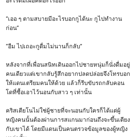
อะไรดื่มเผื่อคิดอะไรออก”

“เออ ๆ ตามสบายมีอะไรบอกกูได้นะ กูไปทำงาน
ก่อน”

“อืม ไปเถอะกูดื่มไม่นานก็กลับ”

หลังจากที่เพื่อนสนิทเดินออกไปชายหนุ่มก็นั่งดื่มอยู่
คนเดียวแต่เขากลับรู้สึกอยากปลดปล่อยจึงโทรบอก
ให้แดนเตรียมคนให้ด้วย แล้วก็รีบขับรถกลับคอน
โดที่ซื้อเอาไว้นอนกับสาว ๆ เท่านั้น 

คริสเตียโนไม่ใช่ผู้ชายที่จะนอนกับใครก็ได้แต่ผู้
หญิงคนนั้นต้องผ่านการสแกนมาก่อนถึงจะขึ้นเตียง
กับเขาได้ โดยมีแดนเป็นคนตรวจข้อมูลของผู้หญิง