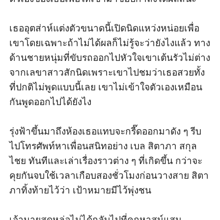
เธออุตส่าห์แต่งตัวขนาดนี้เปิดนิดแหว่งหน่อยเพื่อ
เขาโดยเฉพาะถ้าไม่ได้ผลก็ไม่รู้จะว่ายังไงแล้ว ทาง
ด้านชายหนุ่มที่ขับรถออกไปหัวใจเขาเต้นรัวไม่ต่าง
จากเลขาสาวสักนิดเพราะเขาไปชมว่าเธอสวยทั้ง
ที่ปกติไม่พูดแบบนี้เลย เขาไม่เข้าใจตัวเองเหมือน
กันพูดออกไปได้ยังไง

รุ่งฟ้าขึ้นมาถึงห้องเธอแทบจะกรี๊ดออกมาดัง ๆ รีบ
ไปโทรศัพท์หาเพื่อนสนิทอย่าง เบล สิตาภา สกุล
ไชย ทันทีและเล่าเรื่องราวต่าง ๆ ที่เกิดขึ้น กว่าจะ
คุยกันจบใช้เวลาเกือบสองชั่วโมงก่อนวางสาย สิตา
ภาทิ้งท้ายไว้ว่า เป้าหมายมีไว้พุ่งชน

เจ้านายสุดหล่อไม่ได้กลับไปที่คฤหาสน์แสน