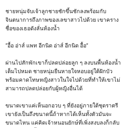
ชายหนุ่มจับเจ้าลูกชายชักขึ้นชักลงพร้อมกับ
จินตนาการถึงภาพของเลขาสาวไปด้วย เขาคราง
ชื่อของเธอดังลั่นห้องน้ำ

“อื้อ อ่าส์ แพท อีกนิด อ่าส์ อีกนิด อื้อ”

ผ่านไปสักพักเขาก็ปลดปล่อยลูก ๆ ลงบนพื้นห้องน้ำ
เต็มไปหมด ชายหนุ่มยืนหายใจหอบอยู่ใต้ฝักบัว
พร้อมคาดโทษหญิงสาวในใจไปด้วยที่ทำให้เขาไม่
สามารถปลดปล่อยกับผู้หญิงอื่นได้

ขนาดเขาแค่เห็นอกอวบ ๆ ที่ยังอยู่ภายใต้ชุดราตรี 
เขายังเป็นถึงขนาดนี้ถ้าหากได้เห็นทั้งตัวมันจะ
ขนาดไหน แค่คิดเจ้าหนอนยักษ์ที่เพิ่งสงบลงก็กลับ