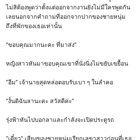
ไม่สิต้องพูดว่าตั้งแต่ออกจากงานยังไม่มีใครพูดกัน
เลยนอกจากคำถามที่ออกจากปากของชายหนุ่ม
ถึงที่พักของเธอเท่านั้น

“ขอบคุณมากนะคะ ที่มาส่ง”

หญิงสาวหันมาขอบคุณเขาที่นั่งนิ่งไม่ขยับเขยื้อน

“อืม” เจ้านายสุดหล่อตอบรับเบา ๆ ในลำคอ

“งั้นดิฉันลานะคะ สวัสดีค่ะ” 

รุ่งฟ้าหันไปบอกลาและกำลังจะเปิดประตูรถ

“เดี๋ยว” เสียงของชายหนุ่มเรียกเลขาสาวก่อนที่เธอ