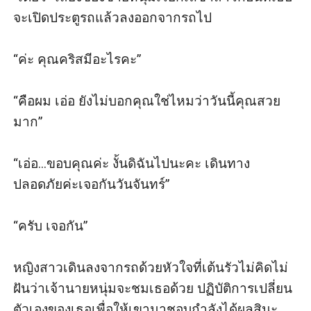
จะเปิดประตูรถแล้วลงออกจากรถไป

“ค่ะ คุณคริสมีอะไรคะ”

“คือผม เอ่อ ยังไม่บอกคุณใช่ไหมว่าวันนี้คุณสวย
มาก”

“เอ่อ...ขอบคุณค่ะ งั้นดิฉันไปนะคะ เดินทาง
ปลอดภัยค่ะเจอกันวันจันทร์”

“ครับ เจอกัน”

หญิงสาวเดินลงจากรถด้วยหัวใจที่เต้นรัวไม่คิดไม่
ฝันว่าเจ้านายหนุ่มจะชมเธอด้วย ปฏิบัติการเปลี่ยน
ตัวเองของเธอเพื่อให้เขามาชอบกำลังได้ผลสินะ 
