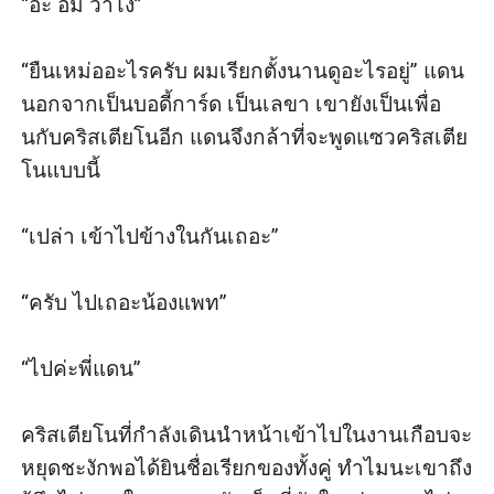
“อะ อืม ว่าไง”

“ยืนเหม่ออะไรครับ ผมเรียกตั้งนานดูอะไรอยู่” แดน
นอกจากเป็นบอดี้การ์ด เป็นเลขา เขายังเป็นเพื่อ
นกับคริสเตียโนอีก แดนจึงกล้าที่จะพูดแซวคริสเตีย
โนแบบนี้

“เปล่า เข้าไปข้างในกันเถอะ”

“ครับ ไปเถอะน้องแพท”

“ไปค่ะพี่แดน”

คริสเตียโนที่กำลังเดินนำหน้าเข้าไปในงานเกือบจะ
หยุดชะงักพอได้ยินชื่อเรียกของทั้งคู่ ทำไมนะเขาถึง