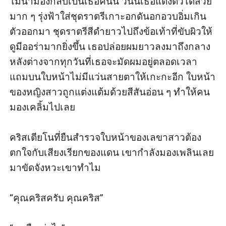
ไม่น่ามองกลับเป็นเธอคนนี้ วันนี้เธอแต่งตัวได้สวย
มาก ๆ รุ่งฟ้าใส่ชุดราตรีเกาะอกดันอกอวบอิ่มเกิน
ตัวออกมา ชุดราตรีสีดำยาวไปถึงข้อเท้าที่ขับผิวให้
ดูมีออร่ามากยิ่งขึ้น เธอปล่อยผมยาวลงมาถึงกลาง
หลังต่างจากทุกวันที่เธอจะมัดผมอยู่ตลอดเวลา 
แถมบนใบหน้าไม่มีแว่นสายตาให้เกะกะอีก ใบหน้า
ของหญิงสาวถูกแต่งแต้มด้วยสีสันอ่อน ๆ ทำให้คน
มองเคลิ้มไปเลย

คริสเตียโนที่ยืนสำรวจใบหน้าของเลขาสาวต้อง
ตกใจกับเสียงเรียกของแดน เขากำลังมองเพลินเลย
มาขัดจังหวะเขาทำไม

“คุณคริสครับ คุณคริส”
