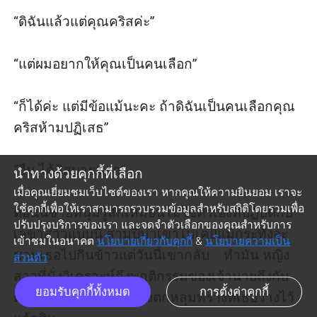
“ดิฉันแล้วแต่คุณคริสค่ะ”

“แต่ผมอยากให้คุณเป็นคนเลือก”

“ก็ได้ค่ะ แต่มีข้อแม้นะคะ ถ้าดิฉันเป็นคนเลือกคุณ
คริสห้ามปฏิเสธ”

“อืม ได้สิสบายมาก”

นำทางด้วยคุกกี้ที่เลือก
เมื่อคุณเยี่ยมชมเว็บไซต์ของเรา หากคุณให้ความยินยอม เราจะ
ใช้คุกกี้เพื่อให้เราสามารถรวบรวมข้อมูลสำหรับสถิติโดยรวมเพื่อ
ตอนนี้ชายหนุ่มรู้สึกเหมือนไม่ใช่ตัวเองที่ปฏิบัติกับ
ปรับปรุงบริการของเรา และจดจำตัวเลือกของคุณสำหรับการ
เลขาสาวแบบนี้ สามปีมาเขาไม่เคยแม้กระทั่งจะ
เข้าชมในอนาคต
นโยบายเกี่ยวกับคุกกี้
&
นโยบายความเป็น
ชวนเธอไปกินข้าวแต่วันนี้เขากลับ    ทำมัน หญิง
ส่วนตัว
สาวที่นั่งวิเคราะห์ถึงพฤติกรรมของเจ้านายถึงกับ
ยอมรับคุกกี้ทั้งหมด
การตั้งค่าคุกกี้
ต้องยิ้มมุมปาก เขากำลังตกหลุมพรางที่เธอวางไว้