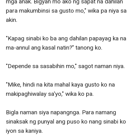
mga anak. Bigyan mo ako ng sapat na dahilan 
para makumbinsi sa gusto mo," wika pa niya sa 
akin. 

"Kapag sinabi ko ba ang dahilan papayag ka na 
ma-annul ang kasal natin?" tanong ko. 

"Depende sa sasabihin mo," sagot naman niya. 

"Mike, hindi na kita mahal kaya gusto ko na 
makipaghiwalay sa'yo," wika ko pa. 

Bigla naman siya napangnga. Para namang 
sinaksak ng punyal ang puso ko nang sinabi ko 
iyon sa kaniya. 
