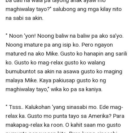
ba dati na wala pa tayong anak ayaw mo 
maghiwalay tayo?" salubong ang mga kilay nito 
na sabi sa akin. 

" Noon 'yon! Noong baliw na baliw pa ako sa'yo. 
Noong imature pa ang isip ko. Pero ngayon 
matured na ako Mike. Gusto ko hanapin ang sarili 
ko. Gusto ko mag-relax gusto ko walang 
bumubuntot sa akin na asawa gusto ko maging 
malaya Mike. Kaya pakiusap gusto ko ng 
maghiwalay tayo," wika ko pa sa kaniya. 

" Tsss.. Kalukohan 'yang sinasabi mo. Ede mag-
relax ka. Gusto mo punta tayo sa Amerika? Para 
makapag-relax ka roon. O kahit saan mo gusto 