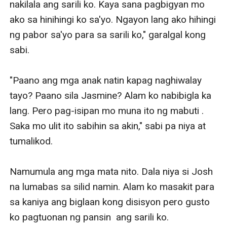
nakilala ang sarili ko. Kaya sana pagbigyan mo 
ako sa hinihingi ko sa'yo. Ngayon lang ako hihingi 
ng pabor sa'yo para sa sarili ko," garalgal kong 
sabi. 

"Paano ang mga anak natin kapag naghiwalay 
tayo? Paano sila Jasmine? Alam ko nabibigla ka   
lang. Pero pag-isipan mo muna ito ng mabuti . 
Saka mo ulit ito sabihin sa akin," sabi pa niya at 
tumalikod. 

Namumula ang mga mata nito. Dala niya si Josh 
na lumabas sa silid namin. Alam ko masakit para 
sa kaniya ang biglaan kong disisyon pero gusto 
ko pagtuonan ng pansin  ang sarili ko. 
