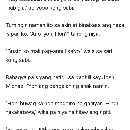
mabigla," seryoso kong sabi. 

Tumingin naman ito sa akin at binabasa ang nasa 
isipan ko. "Ano 'yon, Hon?" tanong niya. 

"Gusto ko makipag-annul sa'yo." wala sa sarili 
kong sabi. 

Bahagya pa siyang natigil sa paghili kay Josh 
Michael. 'Yon ang pangalan ng anak namin. 

"Hon, huwag ka nga magbiro ng ganiyan. Hindi 
nakakatawa," wika pa niya na hilaw ang ngiti. 

"Seryoso ako Mike gusto ko makipaghiwalay 