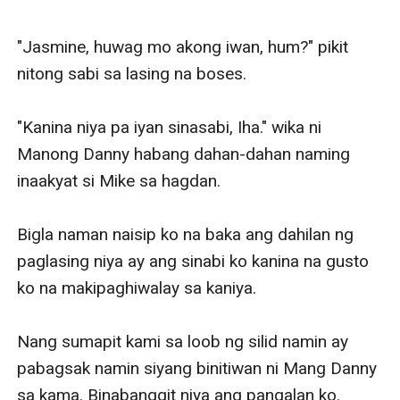
"Jasmine, huwag mo akong iwan, hum?" pikit 
nitong sabi sa lasing na boses. 

"Kanina niya pa iyan sinasabi, Iha." wika ni 
Manong Danny habang dahan-dahan naming 
inaakyat si Mike sa hagdan. 

Bigla naman naisip ko na baka ang dahilan ng 
paglasing niya ay ang sinabi ko kanina na gusto 
ko na makipaghiwalay sa kaniya. 

Nang sumapit kami sa loob ng silid namin ay 
pabagsak namin siyang binitiwan ni Mang Danny 
sa kama. Binabanggit niya ang pangalan ko. 
