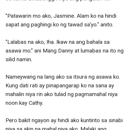
"Patawarin mo ako, Jasmine. Alam ko na hindi 
sapat ang paghingi ko ng tawad sa'yo." anito.

"Lalabas na ako, Iha. Ikaw na ang bahala sa 
asawa mo." ani Mang Danny at lumabas na ito ng 
silid namin. 

Nameywang na lang ako sa itsura ng asawa ko. 
Kung dati rati ay pinapangarap ko na sana ay 
mahalin niya rin ako tulad ng pagmamahal niya 
noon kay Cathy. 

Pero bakit ngayon ay hindi ako kuntinto sa sinabi 
niya sa akin na mahal niya ako. Malaki ang 