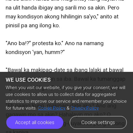
WE USE COOKIES
When you visit our website, if you give your consent, we will
use cookies to allow us to collect data for aggregated
statistics to improve our service and remember your choice
for future visits.
Cookie Policy
&
Privacy Policy
Accept all cookies
Cookie settings