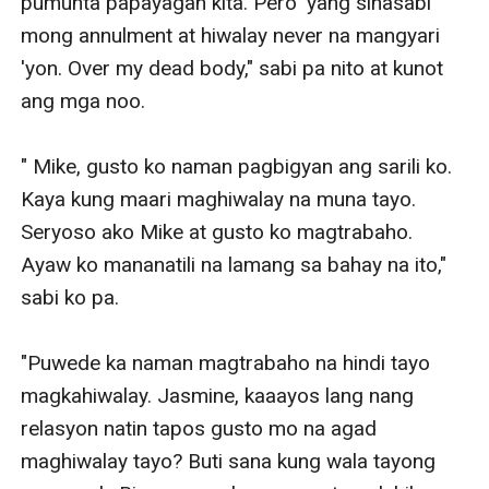
pumunta papayagan kita. Pero 'yang sinasabi 
mong annulment at hiwalay never na mangyari 
'yon. Over my dead body," sabi pa nito at kunot 
ang mga noo. 

" Mike, gusto ko naman pagbigyan ang sarili ko. 
Kaya kung maari maghiwalay na muna tayo. 
Seryoso ako Mike at gusto ko magtrabaho. 
Ayaw ko mananatili na lamang sa bahay na ito," 
sabi ko pa. 

"Puwede ka naman magtrabaho na hindi tayo 
magkahiwalay. Jasmine, kaaayos lang nang 
relasyon natin tapos gusto mo na agad 
maghiwalay tayo? Buti sana kung wala tayong 