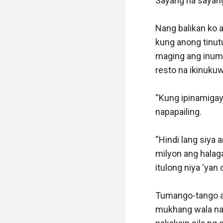
Sayang na sayang!
Nang balikan ko a
kung anong tinutu
maging ang inumi
resto na ikinukuw
“Kung ipinamigay 
napapailing.

“Hindi lang siya
milyon ang halaga
itulong niya ‘yan 
Tumango-tango ak
mukhang wala nam