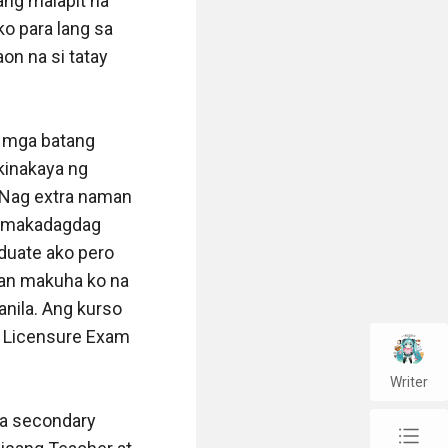
ang malapit na 
o para lang sa 
n na si tatay 
 mga batang 
kinakaya ng 
 Nag extra naman 
g makadagdag 
duate ako pero 
an makuha ko na 
nila. Ang kurso 
a Licensure Exam 
Writer
a secondary 
chap_list