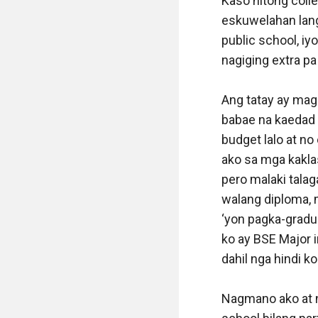
Kaso nitong colle
eskuwelahan lang
public school, i
nagiging extra pa 
Ang tatay ay mag
babae na kaedad k
budget lalo at n
ako sa mga kakla
pero malaki talag
walang diploma, 
‘yon pagka-gradua
ko ay BSE Major i
dahil nga hindi k
Nagmano ako at n