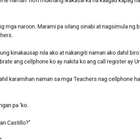
erte naman  no’n mukhang ikakasal ka na kaagad kapag na
 mga naroon. Marami pa silang sinabi at nagsimula ng bi
ers. 

ng kinakausap nila ako at nakangiti naman ako dahil biro
rate ang cellphone ko ay nakita ko ang call register ay U
dahil karamihan naman sa mga Teachers nag cellphone h
gan pa ‘ko.

an Castillo?”
