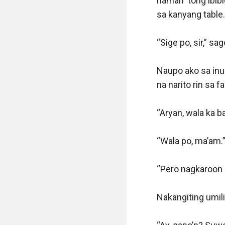
naman ‘tong ibibi
sa kanyang table.

“Sige po, sir,” sago
Naupo ako sa inuu
na narito rin sa fa
“Aryan, wala ka b
“Wala po, ma’am.”
“Pero nagkaroon k
Nakangiting umili