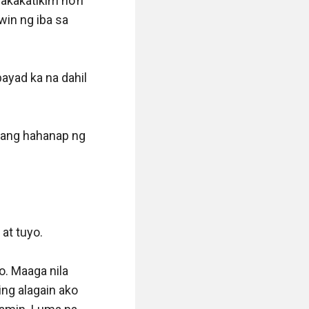
kakatikim no’n 
in ng iba sa 
yad ka na dahil 
 ang hahanap ng 
at tuyo.

. Maaga nila 
ng alagain ako 