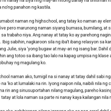
te ni nanay na siya ring may-ari nitong bahay na tinitirhan 
 no’ng panahon ng kastila. 

umabot naman ng highschool, ang tatay ko naman ay elem
ive pero marunong naman siyang bumasa, bumilang, at su
il sa trabaho niya. Ang nanay at tatay ko ay parehong nagin
. Ibig sabihin, nagkaroon sila ng iba’t ibang relasyon sa ka
ng Julie, siya ‘yong bugaw at may-ari ng isang bar. Dahil di
hin ang totoo sa ibang tao lalo na kapag umpisa ng klase a
pbuhay ng magulang ko. 

hool naman ako, tumigil na si nanay at tatay dahil sabi nga
 na ‘ko at lumalaki na rin. Iyong naipon nila, naibili nila ng 
na rin ang sinusuportahan nilang magulang, pareho kasing
i tatay at lola naman sa parte ni nanay kaya kailangan nila