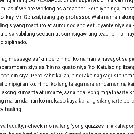
rte ng aming OUT-CAMPUS. Under supervision na kami ng 
 as if we are working as a teacher. Pero iyon nga, most 
o  kay Mr. Gonzal, isang gay professor. Wala naman akon
ling siyang magturo at sumunod ang estudyante niya sa k
lo sa kabilang section at sumisigaw ang teacher na may 
isiplinado. 

ag message sa ‘kin pero hindi ko naman sinasagot sa par
aparamdam siya sa ‘kin na gusto niya ‘ko. Katulad ng iban
oon din siya. Pero kahit kailan, hindi ako nagkagusto roman
hil pinipigilan ko. Hindi ko lang talaga nararamdaman na ka
g akong kumanta at umarte, sana nga iyong mga inaarte ko
ig maramdaman ko rin, kaso kaya ko lang silang iarte pero
y feeling. 

 sa faculty, i-check mo na lang ‘yong quizzes nila kahapon