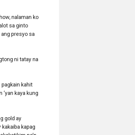
show, nalaman ko 
ot sa ginto 
 ang presyo sa 
tong ni tatay na 
agkain kahit 
n ‘yan kaya kung 
 gold ay 
kakaiba kapag 