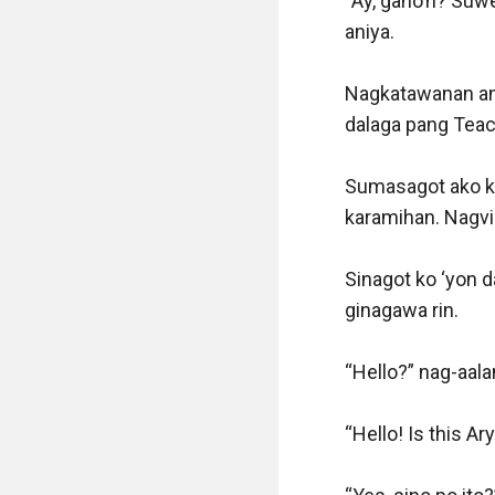
“Ay, gano’n? Suw
aniya.

Nagkatawanan ang
dalaga pang Teach
Sumasagot ako ku
karamihan. Nagvib
Sinagot ko ‘yon 
ginagawa rin.

“Hello?” nag-aalan
“Hello! Is this Ary