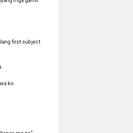
anyang mga gamit 
ang first subject 
 

wa ko.
