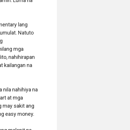
namin. Luma na 
entary lang 
mulat. Natuto 
g 
nilang mga 
to, nahihirapan 
t kailangan na 
 nila nahihiya na 
cart at mga 
 may sakit ang 
 ng easy money.
