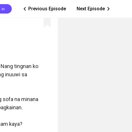
Previous Episode
Next Episode
 in
ic_arrow_left
ic_arrow_right
Nang tingnan ko 
ng inuuwi sa 
 sofa na minana 
agkainan. 

nam kaya? 