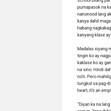
school bilang pa
pumapasok na kami
nanonood lang ak
kanya dahil maga
habang nagkakagu
kanyang klase ay d
Madalas siyang m
tingin ko ay nagp
kaklase ko ay gan
na sino. Hindi da
no’n. Pero mahili
tungkol sa pag-ib
heart, it’s an empt
“Diyan ka na lang