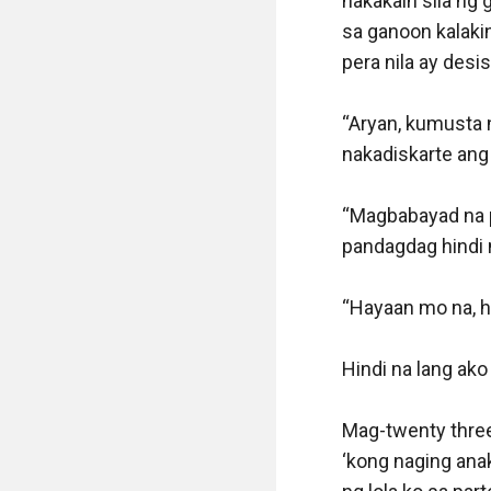
nakakain sila ng
sa ganoon kalaki
pera nila ay desisy
“Aryan, kumusta n
nakadiskarte ang 
“Magbabayad na po
pandagdag hindi n
“Hayaan mo na, hu
Hindi na lang ako
Mag-twenty three 
‘kong naging anak