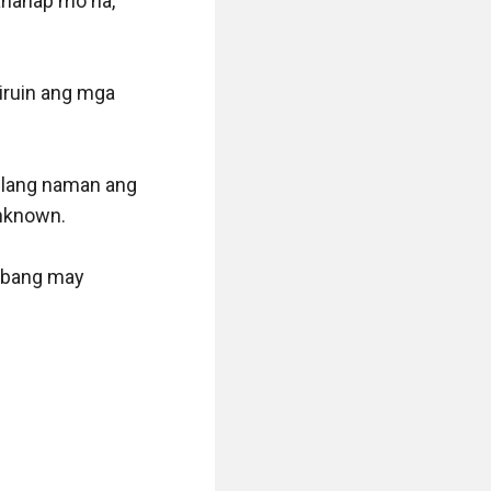
hanap mo na,” 
ruin ang mga 
 lang naman ang 
nknown.

abang may 