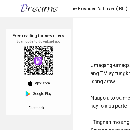
The President's Lover ( BL )
Free reading for new users
Scan code to download app
Umagang-umaga p
ang T.V. ay tungko
isang araw.

download_ios
App Store
Google Play
Naupo ako sa mes
kay lola sa part
Facebook
“Tingnan mo ang 