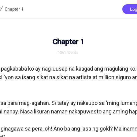
/
Chapter 1
Log
Chapter 1
1361
Words
agkababa ko ay nag-uusap na kaagad ang magulang ko. 
l ‘yon sa isang sikat na sikat na artista at million siguro a
a para mag-agahan. Si tatay ay nakaupo sa ‘ming lumang
e ni nanay. Nasa likuran naman nakapuwesto ang aming hap
ginagawa sa pera, oh! Ano ba ang lasa ng gold? Malinam