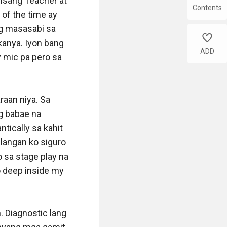
isang Teacher at 
Contents
of the time ay 
g masasabi sa 
like
anya. Iyon bang 
ADD
mic pa pero sa 
aan niya. Sa 
g babae na 
tically sa kahit 
ilangan ko siguro 
 sa stage play na 
 deep inside my 
. Diagnostic lang 