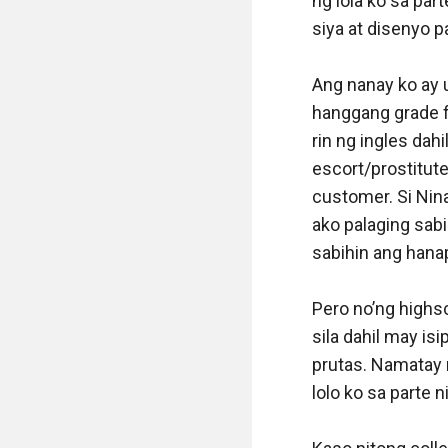
ng lola ko sa par
siya at disenyo pa
Ang nanay ko ay 
hanggang grade f
rin ng ingles dah
escort/prostitute
customer. Si Nina
ako palaging sabi
sabihin ang hana
Pero no’ng highsc
sila dahil may isip
prutas. Namatay 
lolo ko sa parte n