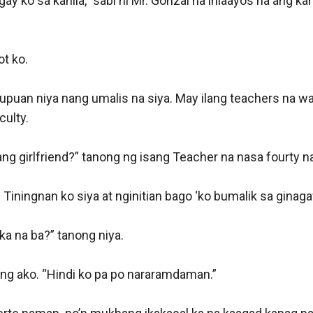
gay ko sa kanila,” sabi ni Mr. Gonzal na iniaayos na ang k
t ko. 

puan niya nang umalis na siya. May ilang teachers na wal
culty.

ang girlfriend?” tanong ng isang Teacher na nasa fourty na.
 Tiningnan ko siya at nginitian bago ‘ko bumalik sa ginaga
a na ba?” tanong niya.

ng ako. “Hindi ko pa po nararamdaman.”
