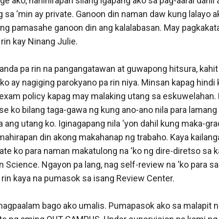
ge ako, nahihirapan silang igapang ako sa pag-aaral dahil 
 sa ‘min ay private. Ganoon din naman daw kung lalayo ak
yong pamasahe ganoon din ang kalalabasan. May pagkakatao
rin kay Ninang Julie.

anda pa rin na pangangatawan at guwapong hitsura, kahit
o ay nagiging parokyano pa rin niya. Minsan kapag hindi 
o exam policy kapag may malaking utang sa eskuwelahan.
se ko bilang taga-gawa ng kung ano-ano nila para laman
a ang utang ko. Iginagapang nila ‘yon dahil kung maka-gra
mahirapan din akong makahanap ng trabaho. Kaya kailang
te ko para naman makatulong na ‘ko ng dire-diretso sa ka
n Science. Ngayon pa lang, nag self-review na ‘ko para s
o rin kaya na pumasok sa isang Review Center. 

agpaalam bago ako umalis. Pumapasok ako sa malapit n