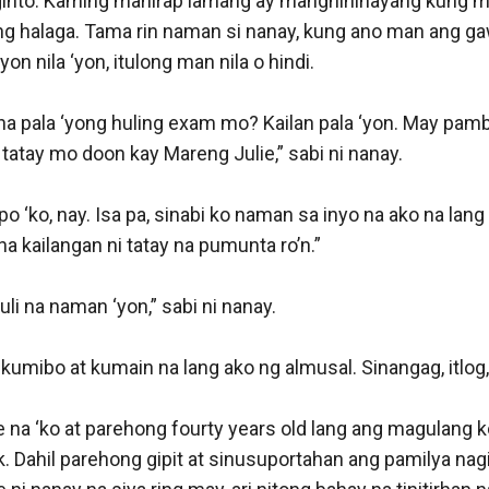
 ginto. Kaming mahirap lamang ay manghihinayang kung ma
ng halaga. Tama rin naman si nanay, kung ano man ang gaw
on nila ‘yon, itulong man nila o hindi. 

a pala ‘yong huling exam mo? Kailan pala ‘yon. May pamba
tatay mo doon kay Mareng Julie,” sabi ni nanay.

 ‘ko, nay. Isa pa, sinabi ko naman sa inyo na ako na lang
a kailangan ni tatay na pumunta ro’n.”

li na naman ‘yon,” sabi ni nanay.

 kumibo at kumain na lang ako ng almusal. Sinangag, itlog, 
na ‘ko at parehong fourty years old lang ang magulang ko
. Dahil parehong gipit at sinusuportahan ang pamilya nagi