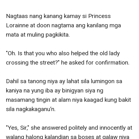
Nagtaas nang kanang kamay si Princess 
Lorainne at doon nagtama ang kanilang mga 
mata at muling pagkikita. 

"Oh. Is that you who also helped the old lady 
crossing the street?" he asked for confirmation.

Dahil sa tanong niya ay lahat sila lumingon sa 
kaniya na yung iba ay binigyan siya ng 
masamang tingin at alam niya kaagad kung bakit 
sila nagkakaganu’n.

"Yes, Sir," she answered politely and innocently at 
walang halong kalandian sa boses at galaw niya 