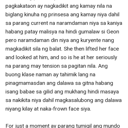
pagkakataon ay nagkadikit ang kamay nila na 
biglang kinuha ng prinsesa ang kamay niya dahil 
sa parang current na naramdaman niya sa kaniya 
habang patay malisya na hindi gumalaw si Geon 
pero naramdaman din niya ang kuryente nang 
magkadikit sila ng balat. She then lifted her face 
and looked at him, and so is he at her seriously 
na parang may tension sa pagitan nila. Ang 
buong klase naman ay tahimik lang na 
pinagmamasdan ang dalawa sa gitna habang 
isang babae sa gilid ang mukhang hindi masaya 
sa nakikita niya dahil magkasalubong ang dalawa 
niyang kilay at naka-frown face siya. 

For just a moment ay parang tumigil ang mundo 