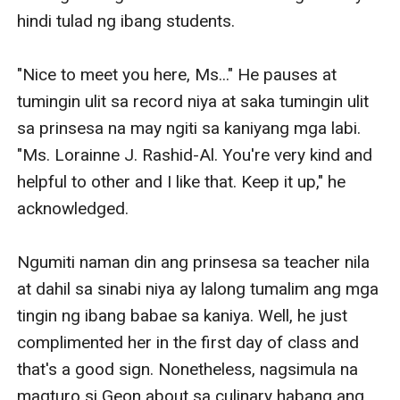
hindi tulad ng ibang students.

"Nice to meet you here, Ms..." He pauses at 
tumingin ulit sa record niya at saka tumingin ulit 
sa prinsesa na may ngiti sa kaniyang mga labi. 
"Ms. Lorainne J. Rashid-Al. You're very kind and 
helpful to other and I like that. Keep it up," he 
acknowledged.

Ngumiti naman din ang prinsesa sa teacher nila 
at dahil sa sinabi niya ay lalong tumalim ang mga 
tingin ng ibang babae sa kaniya. Well, he just 
complimented her in the first day of class and 
that's a good sign. Nonetheless, nagsimula na 
magturo si Geon about sa culinary habang ang 