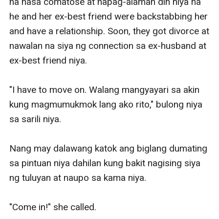
na nasa comatose at napag-alaman din niya na 
he and her ex-best friend were backstabbing her 
and have a relationship. Soon, they got divorce at 
nawalan na siya ng connection sa ex-husband at 
ex-best friend niya. 

"I have to move on. Walang mangyayari sa akin 
kung magmumukmok lang ako rito," bulong niya 
sa sarili niya.

Nang may dalawang katok ang biglang dumating 
sa pintuan niya dahilan kung bakit nagising siya 
ng tuluyan at naupo sa kama niya. 

"Come in!" she called.
