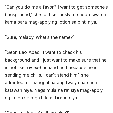
"Can you do me a favor? I want to get someone's 
background," she told seriously at naupo siya sa 
kama para mag-apply ng lotion sa binti niya.

“Sure, malady. What's the name?"

“Geon Lao Abadi. I want to check his 
background and I just want to make sure that he 
is not like my ex-husband and because he is 
sending me chills. I can't stand him," she 
admitted at tinanggal na ang twalya na nasa 
katawan niya. Nagsimula na rin siya mag-apply 
ng lotion sa mga hita at braso niya.

“Copy, my lady. Anything else?"
