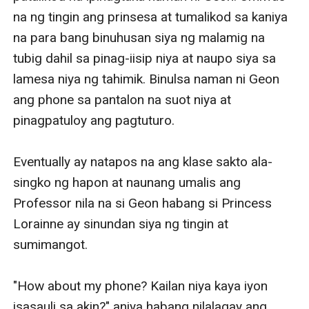
na ng tingin ang prinsesa at tumalikod sa kaniya 
na para bang binuhusan siya ng malamig na 
tubig dahil sa pinag-iisip niya at naupo siya sa 
lamesa niya ng tahimik. Binulsa naman ni Geon 
ang phone sa pantalon na suot niya at 
pinagpatuloy ang pagtuturo.

Eventually ay natapos na ang klase sakto ala-
singko ng hapon at naunang umalis ang 
Professor nila na si Geon habang si Princess 
Lorainne ay sinundan siya ng tingin at 
sumimangot.

"How about my phone? Kailan niya kaya iyon 
isasauli sa akin?" aniya habang nilalagay ang 