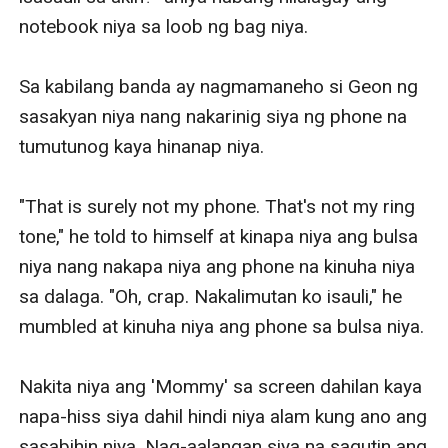
notebook niya sa loob ng bag niya.

Sa kabilang banda ay nagmamaneho si Geon ng 
sasakyan niya nang nakarinig siya ng phone na 
tumutunog kaya hinanap niya.

"That is surely not my phone. That's not my ring 
tone," he told to himself at kinapa niya ang bulsa 
niya nang nakapa niya ang phone na kinuha niya 
sa dalaga. "Oh, crap. Nakalimutan ko isauli," he 
mumbled at kinuha niya ang phone sa bulsa niya.

Nakita niya ang 'Mommy' sa screen dahilan kaya 
napa-hiss siya dahil hindi niya alam kung ano ang 
sasabihin niya. Nag-aalangan siya na sagutin ang 