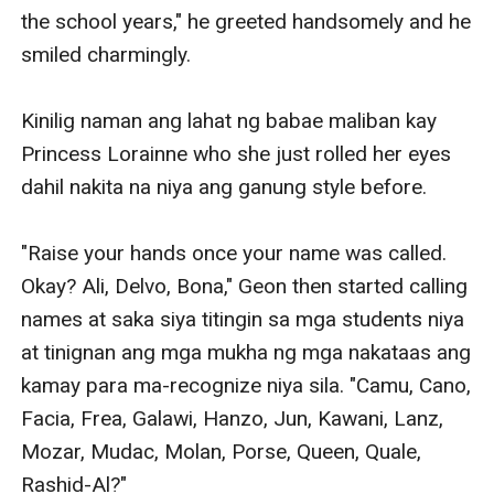
the school years," he greeted handsomely and he 
smiled charmingly.

Kinilig naman ang lahat ng babae maliban kay 
Princess Lorainne who she just rolled her eyes 
dahil nakita na niya ang ganung style before.

"Raise your hands once your name was called. 
Okay? Ali, Delvo, Bona," Geon then started calling 
names at saka siya titingin sa mga students niya 
at tinignan ang mga mukha ng mga nakataas ang 
kamay para ma-recognize niya sila. "Camu, Cano, 
Facia, Frea, Galawi, Hanzo, Jun, Kawani, Lanz, 
Mozar, Mudac, Molan, Porse, Queen, Quale, 
Rashid-Al?"
