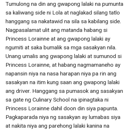
Tumulong na din ang gwapong lalaki na pumunta 
sa kaliwang side ni Lola at naglakad silang tatlo 
hanggang sa nakatawid na sila sa kabilang side. 
Nagpasalamat ulit ang matanda habang si 
Princess Lorainne at ang gwapong lalaki ay 
ngumiti at saka bumalik sa mga sasakyan nila. 
Unang umalis ang gwapong lalaki at sumunod si 
Princess Lorainne, at habang nagmamaneho ay 
napansin niya na nasa harapan niya pa rin ang 
sasakyan na itim kung saan ang gwapong lalaki 
ang driver. Hanggang sa pumasok ang sasakyan 
sa gate ng Culinary School na ipinagtaka ni 
Princess Lorainne dahil doon din siya papunta. 
Pagkaparada niya ng sasakyan ay lumabas siya 
at nakita niya ang parehong lalaki kanina na 