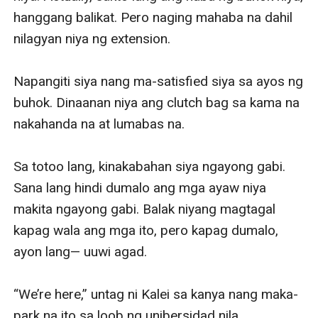
hanggang balikat. Pero naging mahaba na dahil 
nilagyan niya ng extension.

Napangiti siya nang ma-satisfied siya sa ayos ng 
buhok. Dinaanan niya ang clutch bag sa kama na 
nakahanda na at lumabas na.

Sa totoo lang, kinakabahan siya ngayong gabi. 
Sana lang hindi dumalo ang mga ayaw niya 
makita ngayong gabi. Balak niyang magtagal 
kapag wala ang mga ito, pero kapag dumalo, 
ayon lang— uuwi agad.

“We’re here,” untag ni Kalei sa kanya nang maka-
park na ito sa loob ng unibersidad nila.
