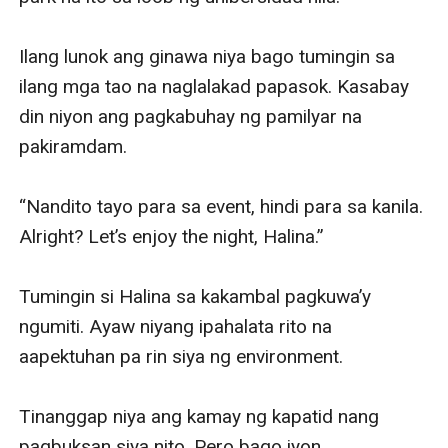
Ilang lunok ang ginawa niya bago tumingin sa 
ilang mga tao na naglalakad papasok. Kasabay 
din niyon ang pagkabuhay ng pamilyar na 
pakiramdam.

“Nandito tayo para sa event, hindi para sa kanila. 
Alright? Let’s enjoy the night, Halina.” 

Tumingin si Halina sa kakambal pagkuwa’y 
ngumiti. Ayaw niyang ipahalata rito na 
aapektuhan pa rin siya ng environment. 

Tinanggap niya ang kamay ng kapatid nang 
pagbuksan siya nito. Pero bago iyon, 