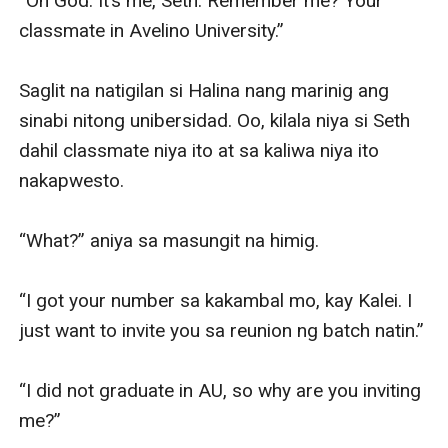
“Oh God. It’s me, Seth. Remember me? Your 
classmate in Avelino University.”

Saglit na natigilan si Halina nang marinig ang 
sinabi nitong unibersidad. Oo, kilala niya si Seth 
dahil classmate niya ito at sa kaliwa niya ito 
nakapwesto.

“What?” aniya sa masungit na himig.

“I got your number sa kakambal mo, kay Kalei. I 
just want to invite you sa reunion ng batch natin.”

“I did not graduate in AU, so why are you inviting 
me?”
