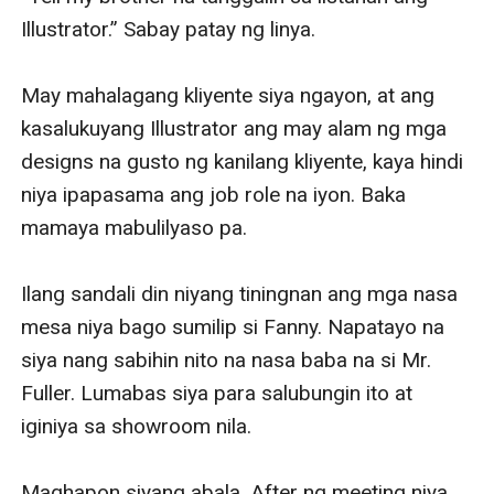
Illustrator.” Sabay patay ng linya.

May mahalagang kliyente siya ngayon, at ang 
kasalukuyang Illustrator ang may alam ng mga 
designs na gusto ng kanilang kliyente, kaya hindi 
niya ipapasama ang job role na iyon. Baka 
mamaya mabulilyaso pa. 

Ilang sandali din niyang tiningnan ang mga nasa 
mesa niya bago sumilip si Fanny. Napatayo na 
siya nang sabihin nito na nasa baba na si Mr. 
Fuller. Lumabas siya para salubungin ito at 
iginiya sa showroom nila.

Maghapon siyang abala. After ng meeting niya 