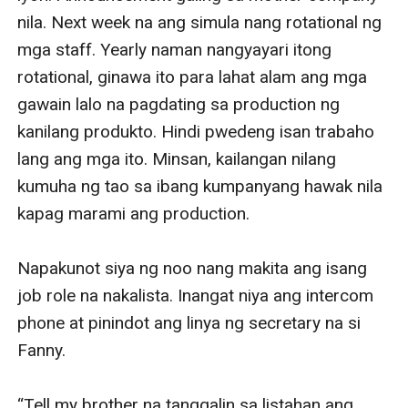
nila. Next week na ang simula nang rotational ng 
mga staff. Yearly naman nangyayari itong 
rotational, ginawa ito para lahat alam ang mga 
gawain lalo na pagdating sa production ng 
kanilang produkto. Hindi pwedeng isan trabaho 
lang ang mga ito. Minsan, kailangan nilang 
kumuha ng tao sa ibang kumpanyang hawak nila 
kapag marami ang production.

Napakunot siya ng noo nang makita ang isang 
job role na nakalista. Inangat niya ang intercom 
phone at pinindot ang linya ng secretary na si 
Fanny. 

“Tell my brother na tanggalin sa listahan ang 