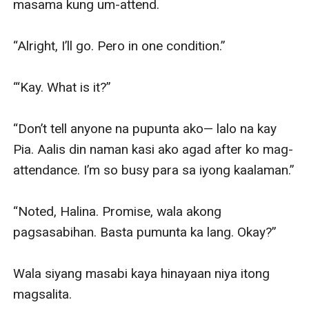
masama kung um-attend.

“Alright, I’ll go. Pero in one condition.”

“‘Kay. What is it?”

“Don’t tell anyone na pupunta ako— lalo na kay 
Pia. Aalis din naman kasi ako agad after ko mag-
attendance. I’m so busy para sa iyong kaalaman.”

“Noted, Halina. Promise, wala akong 
pagsasabihan. Basta pumunta ka lang. Okay?”

Wala siyang masabi kaya hinayaan niya itong 
magsalita.
