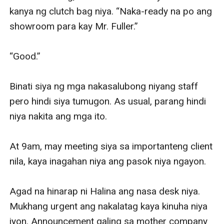
kanya ng clutch bag niya. “Naka-ready na po ang 
showroom para kay Mr. Fuller.”

“Good.”

Binati siya ng mga nakasalubong niyang staff 
pero hindi siya tumugon. As usual, parang hindi 
niya nakita ang mga ito.

At 9am, may meeting siya sa importanteng client 
nila, kaya inagahan niya ang pasok niya ngayon. 

Agad na hinarap ni Halina ang nasa desk niya. 
Mukhang urgent ang nakalatag kaya kinuha niya 
iyon. Announcement galing sa mother company 