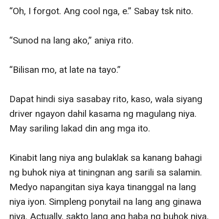
“Oh, I forgot. Ang cool nga, e.” Sabay tsk nito.

“Sunod na lang ako,” aniya rito.

“Bilisan mo, at late na tayo.”

Dapat hindi siya sasabay rito, kaso, wala siyang 
driver ngayon dahil kasama ng magulang niya. 
May sariling lakad din ang mga ito.

Kinabit lang niya ang bulaklak sa kanang bahagi 
ng buhok niya at tiningnan ang sarili sa salamin. 
Medyo napangitan siya kaya tinanggal na lang 
niya iyon. Simpleng ponytail na lang ang ginawa 
niya. Actually, sakto lang ang haba ng buhok niya, 