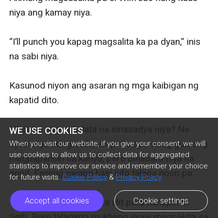
WE USE COOKIES
When you visit our website, if you give your consent, we will
use cookies to allow us to collect data for aggregated
statistics to improve our service and remember your choice
for future visits.
Cookie Policy
&
Privacy Policy
Accept all cookies
Cookie settings