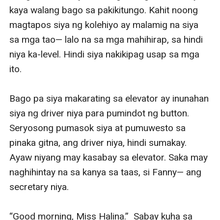
kaya walang bago sa pakikitungo. Kahit noong 
magtapos siya ng kolehiyo ay malamig na siya 
sa mga tao— lalo na sa mga mahihirap, sa hindi 
niya ka-level. Hindi siya nakikipag usap sa mga 
ito.

Bago pa siya makarating sa elevator ay inunahan 
siya ng driver niya para pumindot ng button. 
Seryosong pumasok siya at pumuwesto sa 
pinaka gitna, ang driver niya, hindi sumakay. 
Ayaw niyang may kasabay sa elevator. Saka may 
naghihintay na sa kanya sa taas, si Fanny— ang 
secretary niya.

“Good morning, Miss Halina.”  Sabay kuha sa 