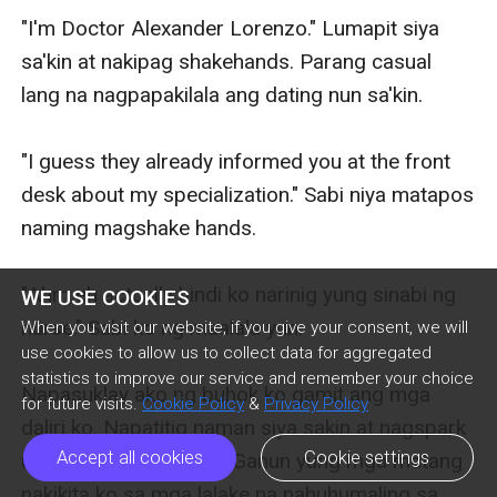
"I'm Doctor Alexander Lorenzo." Lumapit siya 
sa'kin at nakipag shakehands. Parang casual 
lang na nagpapakilala ang dating nun sa'kin.

"I guess they already informed you at the front 
desk about my specialization." Sabi niya matapos 
naming magshake hands.

"Ahm eh actually hindi ko narinig yung sinabi ng 
WE USE COOKIES
nurse." Sabi ko ng maalala yun. 

When you visit our website, if you give your consent, we will
use cookies to allow us to collect data for aggregated
statistics to improve our service and remember your choice
Napasuklay ako ng buhok ko gamit ang mga 
for future visits.
Cookie Policy
&
Privacy Policy
daliri ko. Napatitig naman siya sakin at nagspark 
Accept all cookies
Cookie settings
uli ang mga mata niya. Ganun yung mga matang 
nakikita ko sa mga lalake na nahuhumaling sa 