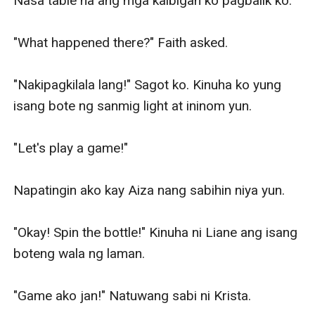
Nasa table na ang mga kaibigan ko pagbalik ko.

"What happened there?" Faith asked.

"Nakipagkilala lang!" Sagot ko. Kinuha ko yung 
isang bote ng sanmig light at ininom yun. 

"Let's play a game!" 

Napatingin ako kay Aiza nang sabihin niya yun.

"Okay! Spin the bottle!" Kinuha ni Liane ang isang 
boteng wala ng laman.

"Game ako jan!" Natuwang sabi ni Krista. 
