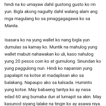
hindi na ko umayaw dahil gustong gusto ko rin 
yun. Bigla akong naguilty dahil walang alam ang 
mga magulang ko sa pinaggagagawa ko sa 
Manila.

Isasara ko na yung wallet ko nang bigla yun 
dumulas sa kamay ko. Muntik na mahulog yung 
wallet mabuti nahawakan ko uli, kaso nahulog 
yung 20 pesos coin ko at gumulong. Sinundan ko 
yung paggulong nun. Hindi ko napansin yung 
papalapit na kotse at madaplisan ako sa 
balakang. Napaupo ako sa kalsada. Huminto 
yung kotse. May babaeng tantya ko ay nasa 
edad 60 ang bumaba dun at lumapit sa akin. May 
kasunod siyang lalake na tingin ko ay asawa niya.
