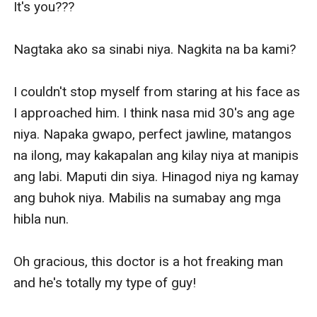
It's you??? 

Nagtaka ako sa sinabi niya. Nagkita na ba kami?

I couldn't stop myself from staring at his face as 
I approached him. I think nasa mid 30's ang age 
niya. Napaka gwapo, perfect jawline, matangos 
na ilong, may kakapalan ang kilay niya at manipis 
ang labi. Maputi din siya. Hinagod niya ng kamay 
ang buhok niya. Mabilis na sumabay ang mga 
hibla nun. 

Oh gracious, this doctor is a hot freaking man 
and he's totally my type of guy! 
