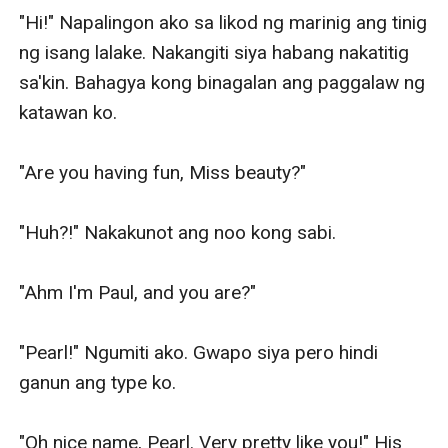
"Hi!" Napalingon ako sa likod ng marinig ang tinig 
ng isang lalake. Nakangiti siya habang nakatitig 
sa'kin. Bahagya kong binagalan ang paggalaw ng 
katawan ko.

"Are you having fun, Miss beauty?"

"Huh?!" Nakakunot ang noo kong sabi.

"Ahm I'm Paul, and you are?" 

"Pearl!" Ngumiti ako. Gwapo siya pero hindi 
ganun ang type ko.

"Oh nice name, Pearl. Very pretty like you!" His 