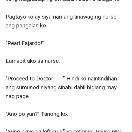
Pagtayo ko ay siya namang tinawag ng nurse 
ang pangalan ko. 

"Pearl Fajardo!"

Lumapit ako sa nurse. 

"Proceed to Doctor ----" Hindi ko naintindihan 
ang sumunod niyang sinabi dahil biglang may 
nag page.

"Ano po yun?" Tanong ko. 

"Yung clinic sa left side." Sagot niya. Tinuro niya 