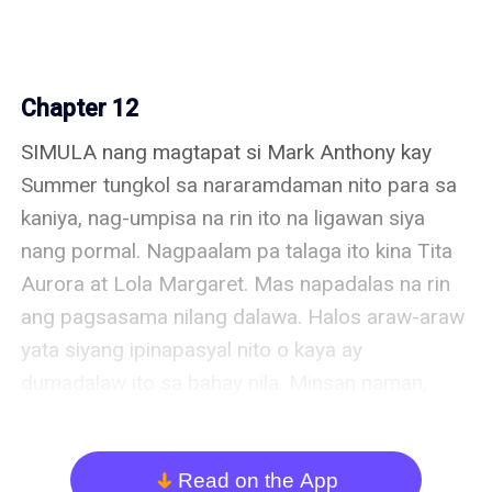
Chapter 12
SIMULA nang magtapat si Mark Anthony kay 
Summer tungkol sa nararamdaman nito para sa 
kaniya, nag-umpisa na rin ito na ligawan siya 
nang pormal. Nagpaalam pa talaga ito kina Tita 
Aurora at Lola Margaret. Mas napadalas na rin 
ang pagsasama nilang dalawa. Halos araw-araw 
yata siyang ipinapasyal nito o kaya ay 
dumadalaw ito sa bahay nila. Minsan naman, 
isinasama siya ng binata sa bahay nito para 
mag-bonding naman sila na kasama si Mia.

Read on the App
arrow_down