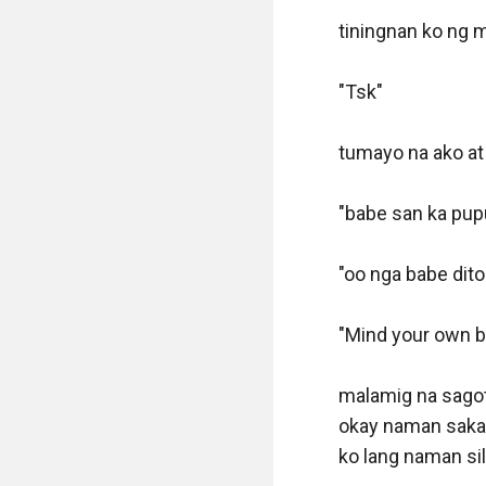
tiningnan ko ng 
"Tsk"

tumayo na ako at
"babe san ka pup
"oo nga babe dito 
"Mind your own b
malamig na sagot 
okay naman sakan
ko lang naman si