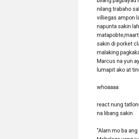
bilang pagbayad n
nilang trabaho s
villiegas ampon l
napunta sakin lah
matapobte,maarte
sakin di porket cl
malaking pagkaka
Marcus na yun ay
lumapit ako at ti
whoaaaa

react nung tatlon
na libang sakin

"Alam mo ba ang 