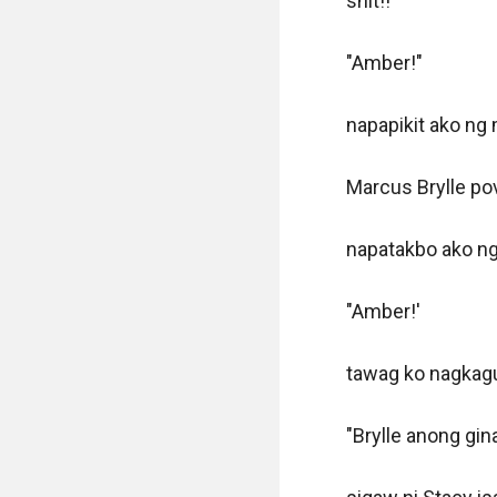
shit!!

"Amber!"

napapikit ako ng
Marcus Brylle pov
napatakbo ako ng
"Amber!'

tawag ko nagkagu
"Brylle anong gi