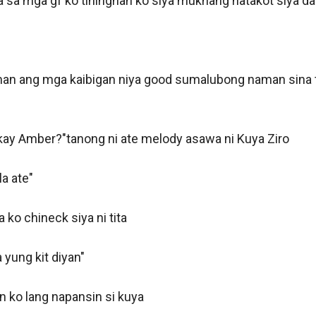
a sa mga gf ko tiningnan ko siya mukhang natakot siya dah
an ang mga kaibigan niya good sumalubong naman sina tr
kay Amber?"tanong ni ate melody asawa ni Kuya Ziro

 ate"

 ko chineck siya ni tita

yung kit diyan"

n ko lang napansin si kuya
