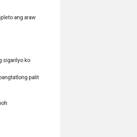
mpleto ang araw 
sigarilyo ko

angtatlong palit 
oh 