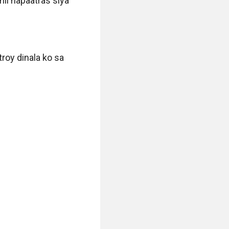
il napaatras siya

oy dinala ko sa 