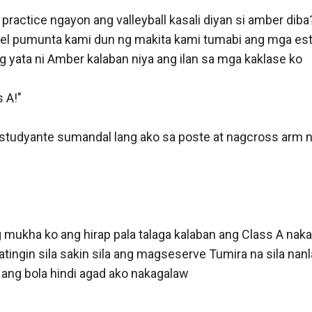
practice ngayon ang valleyball kasali diyan si amber diba?
rael pumunta kami dun ng makita kami tumabi ang mga est
 yata ni Amber kalaban niya ang ilan sa mga kaklase ko

 A!"

tudyante sumandal lang ako sa poste at nagcross arm n
mukha ko ang hirap pala talaga kalaban ang Class A nakang
ingin sila sakin sila ang magseserve Tumira na sila nanl
ang bola hindi agad ako nakagalaw
