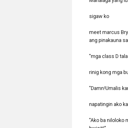
Mahalaga yang iu
sigaw ko

meet marcus Bryll
ang pinakauna sa 
"mga class D tala
rinig kong mga bu
"Damn!Umalis kan
napatingin ako k
"Ako ba niloloko 