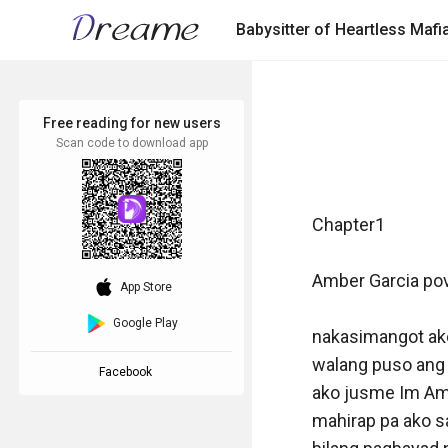
Babysitter of Heartless Mafi
Free reading for new users
Scan code to download app
Chapter1

Amber Garcia pov
download_ios
App Store
Google Play
nakasimangot ako
walang puso ang 
Facebook
ako jusme Im Am
mahirap pa ako sa