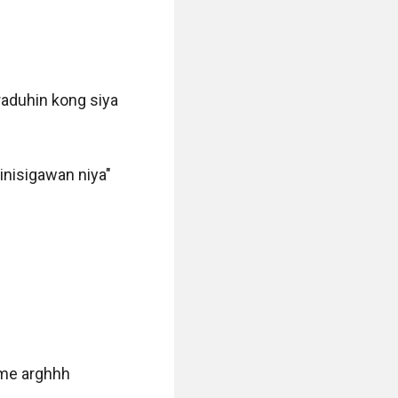
aduhin kong siya 
nisigawan niya"

sme arghhh 