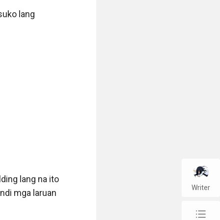
uko lang

ing lang na ito 
Writer
ndi mga laruan 
chap_list