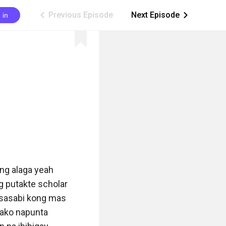
Previous Episode
Next Episode
 in
ic_arrow_left
ic_arrow_right
g alaga yeah 
 putakte scholar 
asabi kong mas 
 ako napunta 