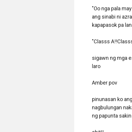
"Oo nga pala may 
ang sinabi ni az
kapapasok pa lang
"Classs A!!Classs
sigawn ng mga es
laro

Amber pov

pinunasan ko ang 
nagbulungan nakat
ng papunta sakin 