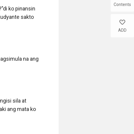
Contents
"di ko pinansin 
udyante sakto 
like
ADD
agsimula na ang 
isi sila at 
aki ang mata ko 