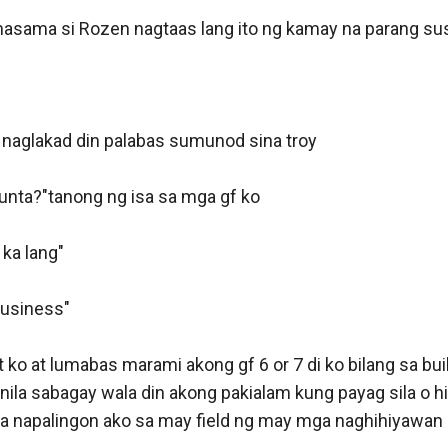
masama si Rozen nagtaas lang ito ng kamay na parang sus
 naglakad din palabas sumunod sina troy

unta?"tanong ng isa sa mga gf ko

ka lang"

usiness"

ko at lumabas marami akong gf 6 or 7 di ko bilang sa build
ila sabagay wala din akong pakialam kung payag sila o hi
la napalingon ako sa may field ng may mga naghihiyawan
