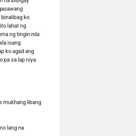
 na ibibigay 
agasawang 
binalibag ko 
o lahat ng 
 ng tingin nila 
ila isang 
p ko agad ang 
pa sa lap niya 
s mukhang libang 
o lang na 