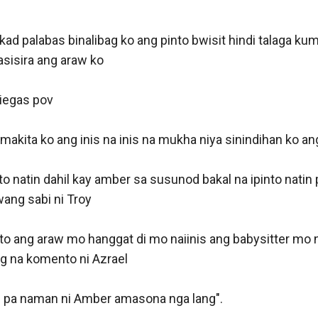
kad palabas binalibag ko ang pinto bwisit hindi talaga ku
asisira ang araw ko

iegas pov

makita ko ang inis na inis na mukha niya sinindihan ko ang 
to natin dahil kay amber sa susunod bakal na ipinto natin p
ang sabi ni Troy

to ang araw mo hanggat di mo naiinis ang babysitter mo n
ing na komento ni Azrael

 pa naman ni Amber amasona nga lang".
