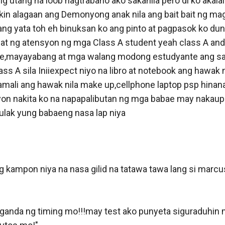
g utang na loob nagtrabaho ako sakanila pero di ko akalain
akin alagaan ang Demonyong anak nila ang bait bait ng m
ang yata toh eh binuksan ko ang pinto at pagpasok ko dun 
at ng atensyon ng mga Class A student yeah class A andit
,mayayabang at mga walang modong estudyante ang sama
ass A sila Iniiexpect niyo na libro at notebook ang hawak n
mali ang hawak nila make up,cellphone laptop psp hinana
on nakita ko na napapalibutan ng mga babae may nakaupo 
nulak yung babaeng nasa lap niya

g kampon niya na nasa gilid na tatawa tawa lang si marcu
ganda ng timing mo!!!may test ako punyeta siguraduhin m