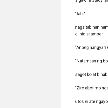
sigaw ni Stacy is
"tabi"

nagsitabihan nam
clinic si amber

"Anong nangyari 
"Natamaan ng bola
sagot ko at binaba
"Ziro abot mo nga 
utos ni ate ngayo