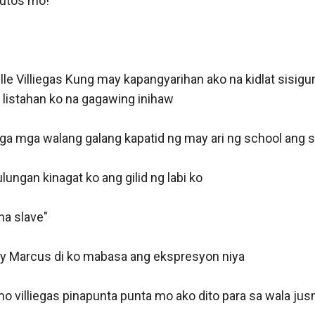
utos mo!"

e Villiegas Kung may kapangyarihan ako na kidlat sisigur
listahan ko na gagawing inihaw

ga mga walang galang kapatid ng may ari ng school ang si
lungan kinagat ko ang gilid ng labi ko

a slave"

ay Marcus di ko mabasa ang ekspresyon niya

mo villiegas pinapunta punta mo ako dito para sa wala ju