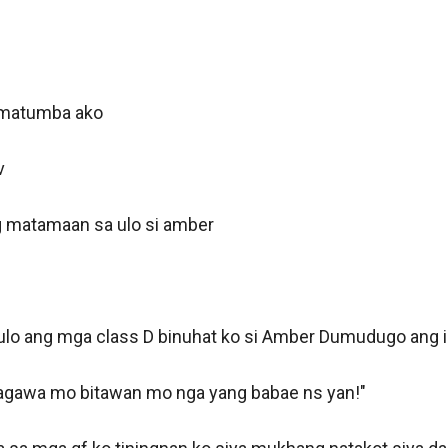
 matumba ako



 matamaan sa ulo si amber

lo ang mga class D binuhat ko si Amber Dumudugo ang il
nagawa mo bitawan mo nga yang babae ns yan!"
