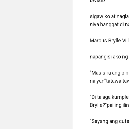
bwisit!"

sigaw ko at nagla
niya hanggat di n
Marcus Brylle Vill
napangisi ako ng 
"Masisira ang pin
na yan"tatawa taw
"Di talaga kumple
Brylle?"pailing il
"Sayang ang cute