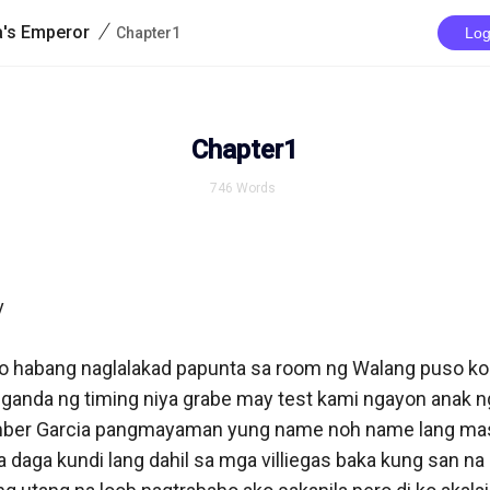
/
a's Emperor
Chapter1
Log
Chapter1
746
Words


 habang naglalakad papunta sa room ng Walang puso kon
ganda ng timing niya grabe may test kami ngayon anak ng
ber Garcia pangmayaman yung name noh name lang mas
 daga kundi lang dahil sa mga villiegas baka kung san na