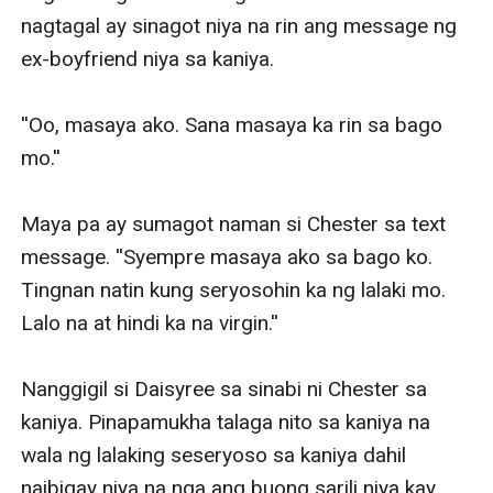
nagtagal ay sinagot niya na rin ang message ng 
ex-boyfriend niya sa kaniya.

''Oo, masaya ako. Sana masaya ka rin sa bago 
mo.'' 

Maya pa ay sumagot naman si Chester sa text 
message. ''Syempre masaya ako sa bago ko. 
Tingnan natin kung seryosohin ka ng lalaki mo. 
Lalo na at hindi ka na virgin.''

Nanggigil si Daisyree sa sinabi ni Chester sa 
kaniya. Pinapamukha talaga nito sa kaniya na 
wala ng lalaking seseryoso sa kaniya dahil 
naibigay niya na nga ang buong sarili niya kay 