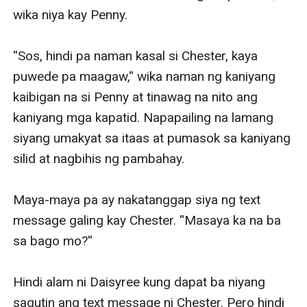
wika niya kay Penny.

''Sos, hindi pa naman kasal si Chester, kaya 
puwede pa maagaw,'' wika naman ng kaniyang 
kaibigan na si Penny at tinawag na nito ang 
kaniyang mga kapatid. Napapailing na lamang 
siyang umakyat sa itaas at pumasok sa kaniyang 
silid at nagbihis ng pambahay.

Maya-maya pa ay nakatanggap siya ng text 
message galing kay Chester. ''Masaya ka na ba 
sa bago mo?'' 

Hindi alam ni Daisyree kung dapat ba niyang 
sagutin ang text message ni Chester. Pero hindi 