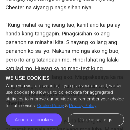
Chester na siyang pinagsisihan niya.

''Kung mahal ka ng isang tao, kahit ano ka pa ay 
handa kang tanggapin. Pinagsisihan ko ang 
panahon na minahal kita. Sinayang ko lang ang 
panahon ko sa 'yo. Nakuha mo nga ako ng buo, 
pero ito ang tatandaan mo. Hindi lahat ng lalaki 
katulad mo. Huwag ka ng mag-text kung 
iinsultuhin mo man lang ako. Magpakasaya ka na 
WE USE COOKIES
lang sa bago mo at kalimutan na natin ang isa't 
When you visit our website, if you give your consent, we will
use cookies to allow us to collect data for aggregated
isa,'' sagot ni Daisyree sa text message ni 
statistics to improve our service and remember your choice
Chester.

for future visits.
Cookie Policy
&
Privacy Policy
Accept all cookies
Cookie settings
Hanggang namalayan niya na lamang na 
pumatak na pala ang kaniyang mga luha. Minahal 