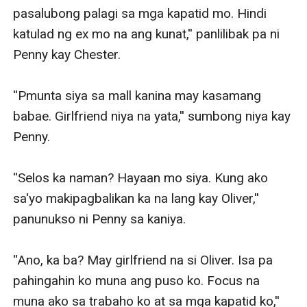
pasalubong palagi sa mga kapatid mo. Hindi 
katulad ng ex mo na ang kunat,'' panlilibak pa ni 
Penny kay Chester.

''Pmunta siya sa mall kanina may kasamang 
babae. Girlfriend niya na yata,'' sumbong niya kay 
Penny.

''Selos ka naman? Hayaan mo siya. Kung ako 
sa'yo makipagbalikan ka na lang kay Oliver,'' 
panunukso ni Penny sa kaniya.

''Ano, ka ba? May girlfriend na si Oliver. Isa pa 
pahingahin ko muna ang puso ko. Focus na 
muna ako sa trabaho ko at sa mga kapatid ko,'' 