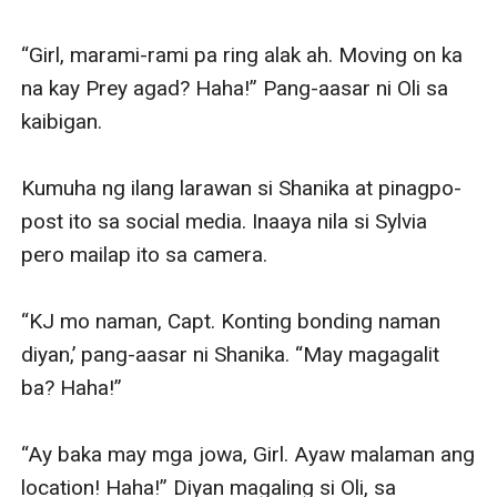
“Girl, marami-rami pa ring alak ah. Moving on ka 
na kay Prey agad? Haha!” Pang-aasar ni Oli sa 
kaibigan.

Kumuha ng ilang larawan si Shanika at pinagpo-
post ito sa social media. Inaaya nila si Sylvia 
pero mailap ito sa camera.

“KJ mo naman, Capt. Konting bonding naman 
diyan,’ pang-aasar ni Shanika. “May magagalit 
ba? Haha!”

“Ay baka may mga jowa, Girl. Ayaw malaman ang 
location! Haha!” Diyan magaling si Oli, sa 