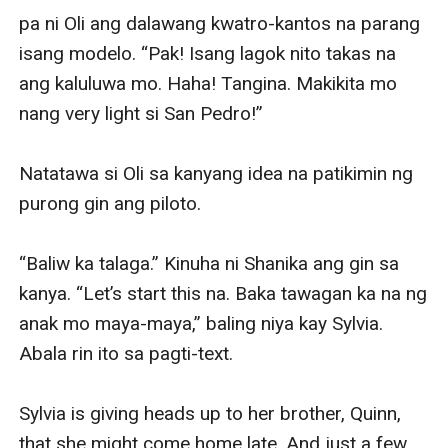
pa ni Oli ang dalawang kwatro-kantos na parang 
isang modelo. “Pak! Isang lagok nito takas na 
ang kaluluwa mo. Haha! Tangina. Makikita mo 
nang very light si San Pedro!”

Natatawa si Oli sa kanyang idea na patikimin ng 
purong gin ang piloto. 

“Baliw ka talaga.” Kinuha ni Shanika ang gin sa 
kanya. “Let’s start this na. Baka tawagan ka na ng 
anak mo maya-maya,” baling niya kay Sylvia. 
Abala rin ito sa pagti-text. 

Sylvia is giving heads up to her brother, Quinn, 
that she might come home late. And just a few 