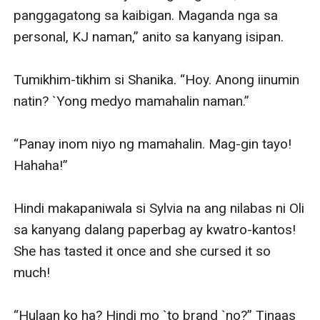
panggagatong sa kaibigan. Maganda nga sa 
personal, KJ naman,” anito sa kanyang isipan. 

Tumikhim-tikhim si Shanika. “Hoy. Anong iinumin 
natin? `Yong medyo mamahalin naman.”

“Panay inom niyo ng mamahalin. Mag-gin tayo! 
Hahaha!”

Hindi makapaniwala si Sylvia na ang nilabas ni Oli 
sa kanyang dalang paperbag ay kwatro-kantos! 
She has tasted it once and she cursed it so 
much!  

“Hulaan ko ha? Hindi mo `to brand `no?” Tinaas 