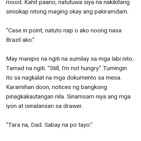
mood. Kahit paano, natutuwa siya na nakikitang 
sinisikap nitong maging okay ang pakiramdam.

“Case in point, natuto nap o ako noong nasa 
Brazil ako.”

May manipis na ngiti na sumilay sa mga labi nito. 
Tamad na ngiti. “Still, I’m not hungry.” Tumingin 
ito sa nagkalat na mga dokumento sa mesa. 
Karamihan doon, notices ng bangkong 
pinagkakautangan nila. Sinamsam niya ang mga 
iyon at isinalansan sa drawer.

“Tara na, Dad. Sabay na po tayo.”
