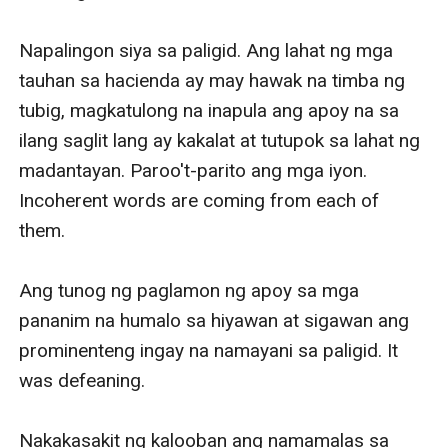
Napalingon siya sa paligid. Ang lahat ng mga 
tauhan sa hacienda ay may hawak na timba ng 
tubig, magkatulong na inapula ang apoy na sa 
ilang saglit lang ay kakalat at tutupok sa lahat ng 
madantayan. Paroo't-parito ang mga iyon. 
Incoherent words are coming from each of 
them.

Ang tunog ng paglamon ng apoy sa mga 
pananim na humalo sa hiyawan at sigawan ang 
prominenteng ingay na namayani sa paligid. It 
was defeaning.

Nakakasakit ng kalooban ang namamalas sa 