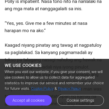
WE USE COOKIES
When you visit our website, if you give your consent, we will
use cookies to allow us to collect data for aggregated
statistics to improve our service and remember your choice
for future visits.
Cookie Policy
&
Privacy Policy
Accept all cookies
Cookie settings