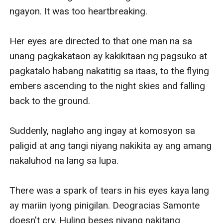
ngayon. It was too heartbreaking.

Her eyes are directed to that one man na sa 
unang pagkakataon ay kakikitaan ng pagsuko at 
pagkatalo habang nakatitig sa itaas, to the flying 
embers ascending to the night skies and falling 
back to the ground.

Suddenly, naglaho ang ingay at komosyon sa 
paligid at ang tangi niyang nakikita ay ang amang 
nakaluhod na lang sa lupa.

There was a spark of tears in his eyes kaya lang 
ay mariin iyong pinigilan. Deogracias Samonte 
doesn't cry. Huling beses niyang nakitang 