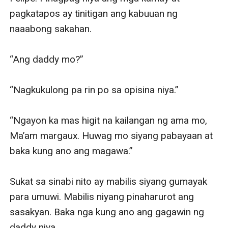
pagkatapos ay tinitigan ang kabuuan ng 
naaabong sakahan.

“Ang daddy mo?”

“Nagkukulong pa rin po sa opisina niya.”

“Ngayon ka mas higit na kailangan ng ama mo, 
Ma’am margaux. Huwag mo siyang pabayaan at 
baka kung ano ang magawa.”

Sukat sa sinabi nito ay mabilis siyang gumayak 
para umuwi. Mabilis niyang pinaharurot ang 
sasakyan. Baka nga kung ano ang gagawin ng 
daddy niya.
