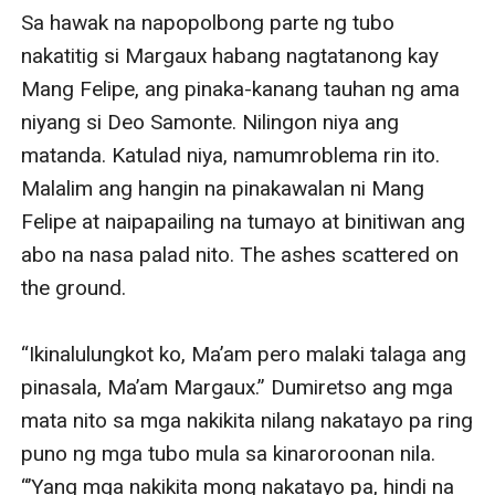
Sa hawak na napopolbong parte ng tubo 
nakatitig si Margaux habang nagtatanong kay 
Mang Felipe, ang pinaka-kanang tauhan ng ama 
niyang si Deo Samonte. Nilingon niya ang 
matanda. Katulad niya, namumroblema rin ito. 
Malalim ang hangin na pinakawalan ni Mang 
Felipe at naipapailing na tumayo at binitiwan ang 
abo na nasa palad nito. The ashes scattered on 
the ground.

“Ikinalulungkot ko, Ma’am pero malaki talaga ang 
pinasala, Ma’am Margaux.” Dumiretso ang mga 
mata nito sa mga nakikita nilang nakatayo pa ring 
puno ng mga tubo mula sa kinaroroonan nila. 
“’Yang mga nakikita mong nakatayo pa, hindi na 