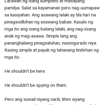
Larawan ng isang kumpleto at masayang 
pamilya. Salat sa kayamanan pero nag-uumapaw 
sa kasiyahan. Ang asawang lalaki ay tila hari na 
pinagsisilbihan ng asawang babae. Kasalo ng 
mga ito ang isang batang lalaki, ang nag-iisang 
anak ng mag-asawa. Simple lang ang 
pananghaliang pinagsaluhan, nasisigurado niya. 
Kasing simple at payak ng tahanang tinitirhan ng 
mga ito. 

He shouldn't be here.

He shouldn't be spying on them. 

Pero ang suwail niyang sarili, lihim siyang 