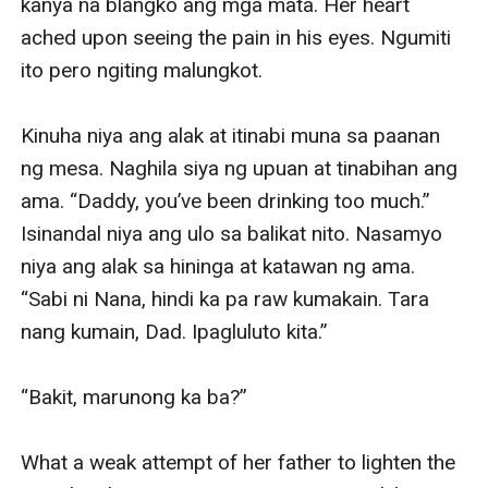
kanya na blangko ang mga mata. Her heart 
ached upon seeing the pain in his eyes. Ngumiti 
ito pero ngiting malungkot.

Kinuha niya ang alak at itinabi muna sa paanan 
ng mesa. Naghila siya ng upuan at tinabihan ang 
ama. “Daddy, you’ve been drinking too much.” 
Isinandal niya ang ulo sa balikat nito. Nasamyo 
niya ang alak sa hininga at katawan ng ama. 
“Sabi ni Nana, hindi ka pa raw kumakain. Tara 
nang kumain, Dad. Ipagluluto kita.”

“Bakit, marunong ka ba?”

What a weak attempt of her father to lighten the 