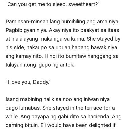
“Can you get me to sleep, sweetheart?”

Paminsan-minsan lang humihiling ang ama niya. 
Pagbibigyan niya. Akay niya ito paakyat sa itaas 
at inalalayang makahiga sa kama. She stayed by 
his side, nakaupo sa upuan habang hawak niya 
ang kamay nito. Hindi ito bumitaw hanggang sa 
tuluyan itong igupo ng antok.

“I love you, Daddy.”

Isang mabining halik sa noo ang iniwan niya 
bago lumabas. She stayed in the terrace for a 
while. Ang payapa ng gabi dito sa hacienda. Ang 
daming bituin. Eli would have been delighted if 