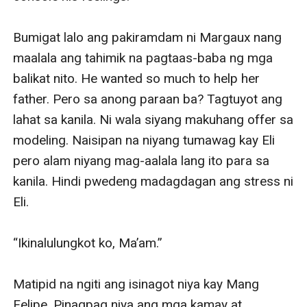
Bumigat lalo ang pakiramdam ni Margaux nang 
maalala ang tahimik na pagtaas-baba ng mga 
balikat nito. He wanted so much to help her 
father. Pero sa anong paraan ba? Tagtuyot ang 
lahat sa kanila. Ni wala siyang makuhang offer sa 
modeling. Naisipan na niyang tumawag kay Eli 
pero alam niyang mag-aalala lang ito para sa 
kanila. Hindi pwedeng madagdagan ang stress ni 
Eli.

“Ikinalulungkot ko, Ma’am.”

Matipid na ngiti ang isinagot niya kay Mang 
Felipe. Pinagpag niya ang mga kamay at 