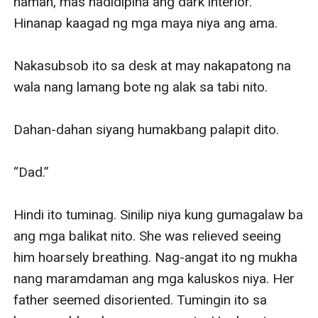
naman, mas nadidipina ang dark interior. 
Hinanap kaagad ng mga maya niya ang ama.

Nakasubsob ito sa desk at may nakapatong na 
wala nang lamang bote ng alak sa tabi nito.

Dahan-dahan siyang humakbang palapit dito.

“Dad.”

Hindi ito tuminag. Sinilip niya kung gumagalaw ba 
ang mga balikat nito. She was relieved seeing 
him hoarsely breathing. Nag-angat ito ng mukha 
nang maramdaman ang mga kaluskos niya. Her 
father seemed disoriented. Tumingin ito sa 