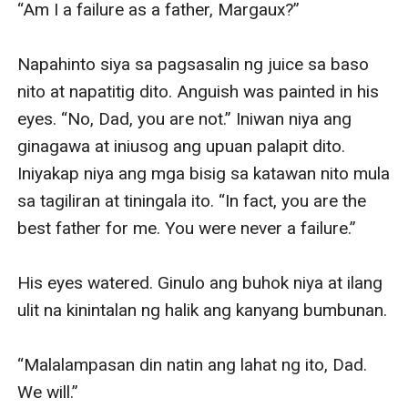
“Am I a failure as a father, Margaux?”

Napahinto siya sa pagsasalin ng juice sa baso 
nito at napatitig dito. Anguish was painted in his 
eyes. “No, Dad, you are not.” Iniwan niya ang 
ginagawa at iniusog ang upuan palapit dito. 
Iniyakap niya ang mga bisig sa katawan nito mula 
sa tagiliran at tiningala ito. “In fact, you are the 
best father for me. You were never a failure.”

His eyes watered. Ginulo ang buhok niya at ilang 
ulit na kinintalan ng halik ang kanyang bumbunan.

“Malalampasan din natin ang lahat ng ito, Dad. 
We will.”
