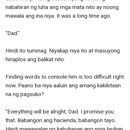
nabahiran ng luha ang mga mata nito ay noong 
mawala ang ina niya. It was a long time ago.

"Dad."

Hindi ito tuminag. Niyakap niya ito at masuyong 
hinaplos ang balikat nito.

Finding words to console him is too difficult right 
now. Paano ba niya aaluin ang amang kakikitaan 
na ng pagsuko?

"Everything will be alright, Dad. I promise you 
that. Babangon ang hacienda, babangon tayo. 
Hindi mawawalan ng kabuhayan ang mga tauhan 