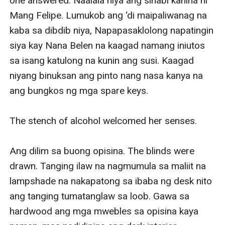
one answered. Naalala niya ang sinabi kanina ni 
Mang Felipe. Lumukob ang ‘di maipaliwanag na 
kaba sa dibdib niya, Napapasaklolong napatingin 
siya kay Nana Belen na kaagad namang iniutos 
sa isang katulong na kunin ang susi. Kaagad 
niyang binuksan ang pinto nang nasa kanya na 
ang bungkos ng mga spare keys.

The stench of alcohol welcomed her senses.

Ang dilim sa buong opisina. The blinds were 
drawn. Tanging ilaw na nagmumula sa maliit na 
lampshade na nakapatong sa ibaba ng desk nito 
ang tanging tumatanglaw sa loob. Gawa sa 
hardwood ang mga mwebles sa opisina kaya 