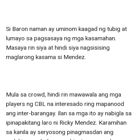
Si Baron naman ay uminom kaagad ng tubig at 
lumayo sa pagsasaya ng mga kasamahan. 
Masaya rin siya at hindi siya nagsisising 
maglarong kasama si Mendez.

Mula sa crowd, hindi rin mawawala ang mga 
players ng CBL na interesado ring mapanood 
ang inter-barangay. Ilan sa mga ito ay nabigla sa 
ipinapakitang laro ni Ricky Mendez. Karamihan 
sa kanila ay seryosong pinagmasdan ang 