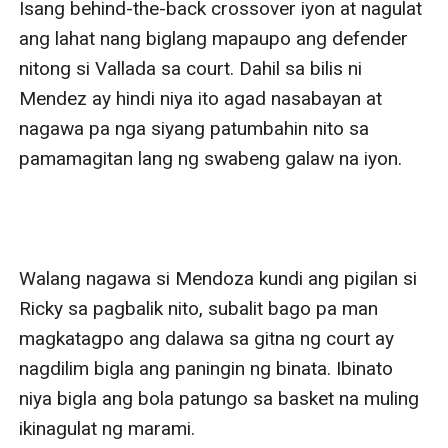
Isang behind-the-back crossover iyon at nagulat 
ang lahat nang biglang mapaupo ang defender 
nitong si Vallada sa court. Dahil sa bilis ni 
Mendez ay hindi niya ito agad nasabayan at 
nagawa pa nga siyang patumbahin nito sa 
pamamagitan lang ng swabeng galaw na iyon.

Walang nagawa si Mendoza kundi ang pigilan si 
Ricky sa pagbalik nito, subalit bago pa man 
magkatagpo ang dalawa sa gitna ng court ay 
nagdilim bigla ang paningin ng binata. Ibinato 
niya bigla ang bola patungo sa basket na muling 
ikinagulat ng marami.
