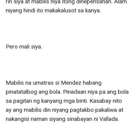
rin siya at mabilis niya itong dinepensahan. Alam 
niyang hindi ito makakalusot sa kanya.

Pero mali siya.

Mabilis na umatras si Mendez habang 
pinatatalbog ang bola. Pinadaan niya pa ang bola 
sa pagitan ng kanyang mga binti. Kasabay nito 
ay ang mabilis din niyang pagtakbo pakaliwa at 
nakangisi naman siyang sinabayan ni Vallada.
