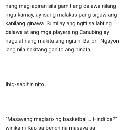
nang mag-apiran sila gamit ang dalawa nilang 
mga kamay, ay isang malakas pang sigaw ang 
kanilang ginawa. Sumilay ang ngiti sa labi ng 
dalawa at ang mga players ng Canubing ay 
nagulat nang makita ang ngiti ni Baron. Ngayon 
lang nila nakitang ganito ang binata.

Ibig-sabihin nito...

"Masayang maglaro ng basketball... Hindi ba?" 
winika ni Kap sa bench na masaya sa 