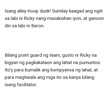
Isang alley-hoop dunk! Sumilay kaagad ang ngiti 
sa labi ni Ricky nang masaksihan iyon, at ganoon 
din sa labi ni Baron.

Bilang point guard ng team, gusto ni Ricky na 
bigyan ng pagkakataon ang lahat na pumuntos. 
Ito'y para bumalik ang kompyansa ng lahat, at 
para magtiwala ang mga ito sa kanya bilang 
isang facilitator.
