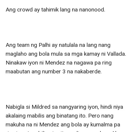
Ang crowd ay tahimik lang na nanonood.

Ang team ng Palhi ay natulala na lang nang 
maglaho ang bola mula sa mga kamay ni Vallada. 
Ninakaw iyon ni Mendez na nagawa pa ring 
maabutan ang number 3 na nakaberde.

Nabigla si Mildred sa nangyaring iyon, hindi niya 
akalaing mabilis ang binatang ito. Pero nang 
makuha na ni Mendez ang bola ay kumalma pa 