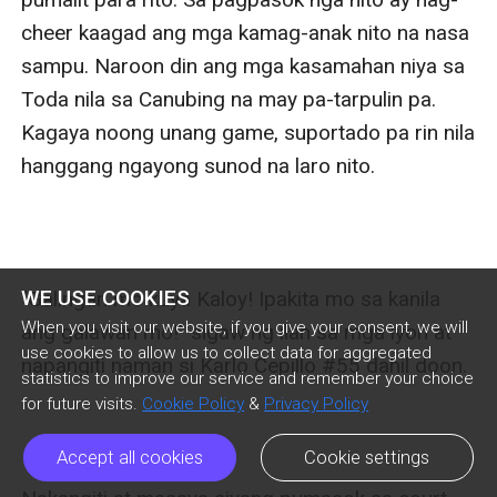
WE USE COOKIES
When you visit our website, if you give your consent, we will
use cookies to allow us to collect data for aggregated
statistics to improve our service and remember your choice
for future visits.
Cookie Policy
&
Privacy Policy
Accept all cookies
Cookie settings