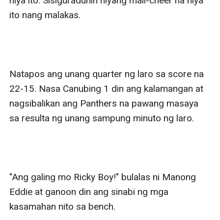
niya ito. Sisiguraduhin niyang maii-cheer na niya 
ito nang malakas.

Natapos ang unang quarter ng laro sa score na 
22-15. Nasa Canubing 1 din ang kalamangan at 
nagsibalikan ang Panthers na pawang masaya 
sa resulta ng unang sampung minuto ng laro.

"Ang galing mo Ricky Boy!" bulalas ni Manong 
Eddie at ganoon din ang sinabi ng mga 
kasamahan nito sa bench.
