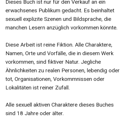
Dieses Buch ist nur für den Verkauf an ein 
Reihenfolge gelesen werden. Es gibt kein offenes Ende
erwachsenes Publikum gedacht. Es beinhaltet 
und jede Geschichte endet so, wie es sein sollte: sie
sexuell explizite Szenen und Bildsprache, die 
lebten glücklich bis ans Ende ihrer Tage. HAPPY END!
manchen Lesern anzüglich vorkommen könnte.

Diese Arbeit ist reine Fiktion. Alle Charaktere, 
Namen, Orte und Vorfälle, die in diesem Werk 
vorkommen, sind fiktiver Natur. Jegliche 
Ähnlichkeiten zu realen Personen, lebendig oder 
tot, Organisationen, Vorkommnissen oder 
Lokalitäten ist reiner Zufall.

Alle sexuell aktiven Charaktere dieses Buches 
sind 18 Jahre oder älter.
