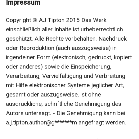
Impressum
Romane, frei nach traditionellen Märchen nacherzählt:
Die Schöne und das Biest, Schneewittchen und
Copyright © AJ Tipton 2015 Das Werk 
Rapunzel. Helden werden zu Heldinnen und umgekehrt,
einschließlich aller Inhalte ist urheberrechtlich 
bis nichts mehr so ist wie es schein. Der Schöne und
geschützt. Alle Rechte vorbehalten. Nachdruck 
das Biest: Dieses Märchen für Erwachsene mit
oder Reproduktion (auch auszugsweise) in 
Geschlechterrollentausch enthält erotische FFM-Dreier,
irgendeiner Form (elektronisch, gedruckt, kopiert 
bestialische Veränderungen und eine Geschichte, die
oder anderes) sowie die Einspeicherung, 
so alt ist wie die Welt. Schnees Wahre Liebe: Diese
Verarbeitung, Vervielfältigung und Verbreitung 
Erzählung für Erwachsene enthält FFM-Dreier, freche
mit Hilfe elektronischer Systeme jeglicher Art, 
Zwerge und die schönste Liebe aller Zeiten. Mit Haut
gesamt oder auszugsweise, ist ohne 
und Haaren: Diese erotische Erzählung für Erwachsene
ausdrückliche, schriftliche Genehmigung des 
enthält gewagte Späße, seltsame Kreaturen, die
Autors untersagt. - Die Genehmigung kann bei 
Wortspiele lieben und eine Liebe, die auch die Magie
a.j.tipton.author@g*******m angefragt werden.

nicht vorhersehen konnte. Diese IN SICH
GESCHLOSSENEN ERZÄHLUNGEN können in beliebiger