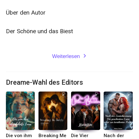
Über den Autor

Der Schöne und das Biest

Weiterlesen
expand_more
Dreame-Wahl des Editors
Die von ihm
Breaking Me
Die Vier
Nach der