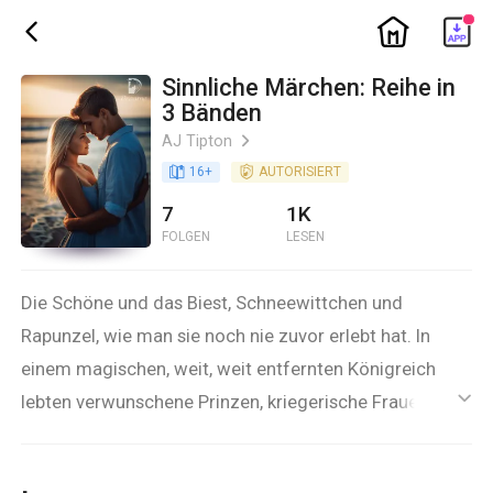
ic_home
ic_back
Sinnliche Märchen: Reihe in
3 Bänden
AJ Tipton
ic_arrow_right
book_age
16
+
detail_authorized
AUTORISIERT
7
1K
FOLGEN
LESEN
Die Schöne und das Biest, Schneewittchen und
Rapunzel, wie man sie noch nie zuvor erlebt hat. In
einem magischen, weit, weit entfernten Königreich
lebten verwunschene Prinzen, kriegerische Frauen und
ic_default
mächtige Helden. Diese, aus drei Büchern bestehende,
Sammlung enthält erotische, geschlechtsvertauschte