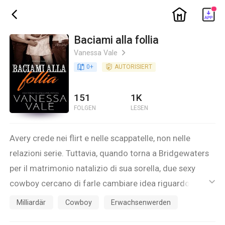
ic_home
ic_back
Baciami alla follia
Vanessa Vale
ic_arrow_right
book_age
0
+
detail_authorized
AUTORISIERT
151
1K
FOLGEN
LESEN
Avery crede nei flirt e nelle scappatelle, non nelle
relazioni serie. Tuttavia, quando torna a Bridgewaters
per il matrimonio natalizio di sua sorella, due sexy
cowboy cercano di farle cambiare idea riguardo alla
ic_default
parola che inizia con la “f” che lei tenta di evitare:
Milliardär
Cowboy
Erwachsenwerden
fidanzati.