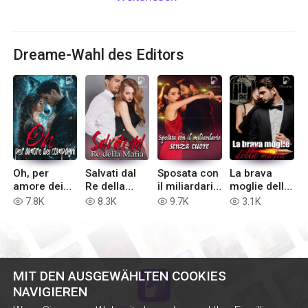
Dreame-Wahl des Editors
Oh, per
Salvati dal
Sposata con
La brava
amore dei
Re della
il miliardario
moglie della
compagni
Mafia
senza cuore
mafia
7.8K
8.3K
9.7K
3.1K
read
read
read
read
MIT DEN AUSGEWÄHLTEN COOKIES
NAVIGIEREN