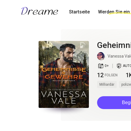
Startseite
Werden Sie ein 
Geheimn
Vanessa Val
book_age
detail_authorized
0
+
AUTO
12
1
FOLGEN
Milliardär
polize
Begi