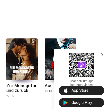
expand_more
Scannen, um App
Zur Mondgöttin
Ace of Hearts
herunterzuladen
download_ios
und zurück
App Store
1K
read
1K
read
Google Play