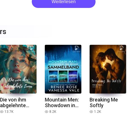
Weiterlesen
rs
Die von ihm
Mountain Men:
Breaking Me
abgelehnte
Showdown in
Softly
Luna
den Bergen
13.7K
8.2K
1.2K
read
read
read
Sammelband