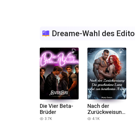
Dreame-Wahl des Edito
Die Vier Beta-
Nach der
Brüder
Zurückweisung:
Die
3.7K
4.1K
read
read
geschiedene
Luna wird zur