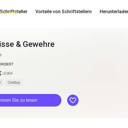
Schriftsteller
Vorteile von Schriftstellern
Herunterlade
isse & Gewehre
e
RISIERT
K
LESEN
i
Cowboy
like
nnen Sie zu lesen