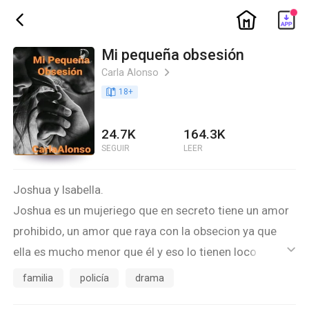
ic_home
ic_back
Mi pequeña obsesión
Carla Alonso
ic_arrow_right
book_age
18
+
24.7K
164.3K
SEGUIR
LEER
Joshua y Isabella.
Joshua es un mujeriego que en secreto tiene un amor
prohibido, un amor que raya con la obsecion ya que
ella es mucho menor que él y eso lo tienen loco
ic_default
sabiendo que no es correcto.
familia
policía
drama
Isabella es de una familia adinerada que esta en