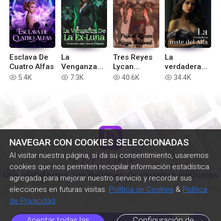
Esclava De
La
Tres Reyes
La
Cuatro Alfas
Venganza
Lycan
verdadera
De La Ex-
Amados
mate del
5.4K
7.3K
40.6K
34.4K
read
read
read
read
Luna
Alfa
NAVEGAR CON COOKIES SELECCIONADAS
Al visitar nuestra página, si da su consentimiento, usaremos
cookies que nos permiten recopilar información estadística
Una plataforma con millones de usuarios y novelas
agregada para mejorar nuestro servicio y recordar sus
elecciones en futuras visitas.
Política de Cookies
&
Política
de Privacidad
Aceptar todas las
Configuración de