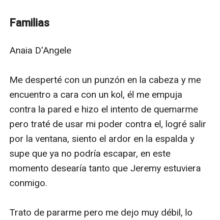
a los que los mandaron volvieron a la tierra teniendo
un gran cargo en sus manos, tuvieron que ocultarles
Familias
sus verdaderas intenciones a todos los 100%
humanos.Pero no todo está bien, los monstruos de la
Anaia D'Angele 

galaxia encontraron la manera de llegar a la tierra y
hacerla un caos.Pero los dominantes no van a hacer un
Me desperté con un punzón en la cabeza y me 
conflicto para ellos, ya que su motivo de vida es
encuentro a cara con un kol, él me empuja 
proteger los planetas y a sus habitantes.
contra la pared e hizo el intento de quemarme 
pero traté de usar mi poder contra el, logré salir 
por la ventana, siento el ardor en la espalda y 
supe que ya no podría escapar, en este 
momento desearía tanto que Jeremy estuviera 
conmigo.

Trato de pararme pero me dejo muy débil, lo 