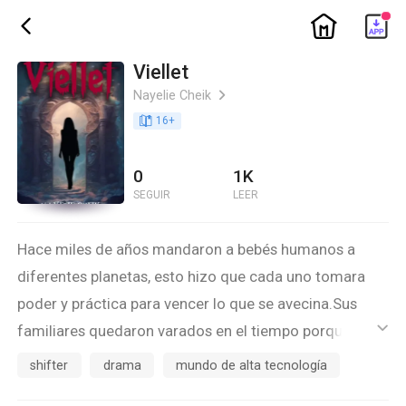
ic_home
ic_back
Viellet
Nayelie Cheik
ic_arrow_right
book_age
16
+
0
1K
SEGUIR
LEER
Hace miles de años mandaron a bebés humanos a
diferentes planetas, esto hizo que cada uno tomara
poder y práctica para vencer lo que se avecina.Sus
familiares quedaron varados en el tiempo porque los
ic_default
bebés que en algún momento volverían necesitaban
shifter
drama
mundo de alta tecnología
del cuidado necesario.Al pasar 10 años en los planetas