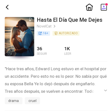
ic_home
ic_back
Hasta El Día Que Me Dejes
NovelCat
ic_arrow_right
book_age
16
+
detail_authorized
AUTORIZADO
36
1K
SEGUIR
LEER
"Hace tres años, Edward Long estuvo en el hospital por
un accidente. Pero esto no es lo peor. No sabía por qué
su esposa Bella Ye lo dejó después de engañarlo.
Tres años después, se vuelven a encontrar. Todo lo que
ic_default
él queire es vengarse de ella. Hace todo lo posible por
drama
cruel
humillarla.