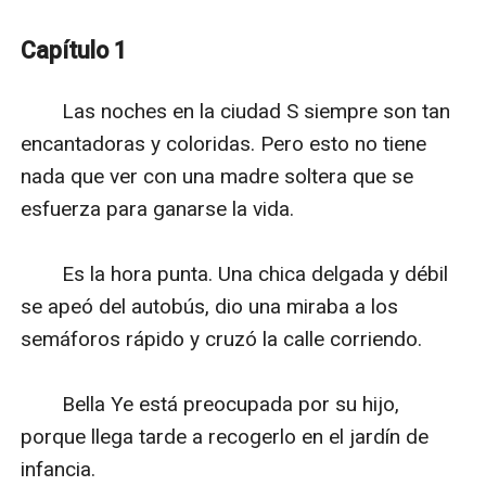
Finalmente, Bella Ye apuñaló su corazón para
demostrar su inocencia. ""Si pudieras confiar en mí de
Capítulo 1
nuevo, te mostraría mi corazón"".
Amor o muerte, ¿cuál sería su elección final?"
　　Las noches en la ciudad S siempre son tan 
encantadoras y coloridas. Pero esto no tiene 
nada que ver con una madre soltera que se 
esfuerza para ganarse la vida.

　　Es la hora punta. Una chica delgada y débil 
se apeó del autobús, dio una miraba a los 
semáforos rápido y cruzó la calle corriendo.

　　Bella Ye está preocupada por su hijo, 
porque llega tarde a recogerlo en el jardín de 
infancia.
