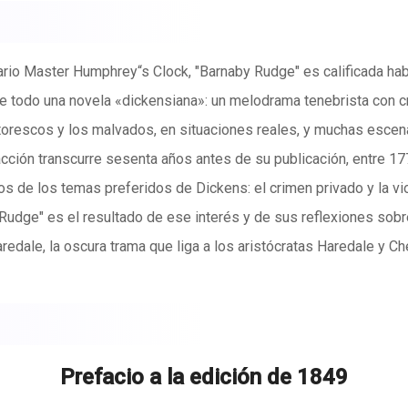
rio Master Humphrey“s Clock, "Barnaby Rudge" es calificada ha
e todo una novela «dickensiana»: un melodrama tenebrista con cri
intorescos y los malvados, en situaciones reales, y muchas es
acción transcurre sesenta años antes de su publicación, entre 17
os de los temas preferidos de Dickens: el crimen privado y la vio
Rudge" es el resultado de ese interés y de sus reflexiones sobr
edale, la oscura trama que liga a los aristócratas Haredale y C
 misterioso que acecha la inocente felicidad de la familia de Ba
 disturbios de Gordon, revuelta promovida por lord Gordon en cont
 a la multitud y a los distintos personajes haciendo aparecer lo
das las tramas confluyen y los misterios son aclarados.
Prefacio a la edición de 1849