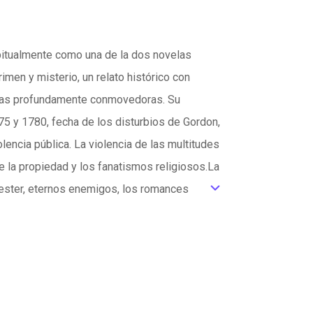
bitualmente como una de la dos novelas
men y misterio, un relato histórico con
cenas profundamente conmovedoras. Su
75 y 1780, fecha de los disturbios de Gordon,
lencia pública. La violencia de las multitudes
e la propiedad y los fanatismos religiosos.La
hester, eternos enemigos, los romances
ic_default
rnaby, se plantean durante la primera parte de
ra de los católicos británicos, que en su
s sentimientos más nobles y los más