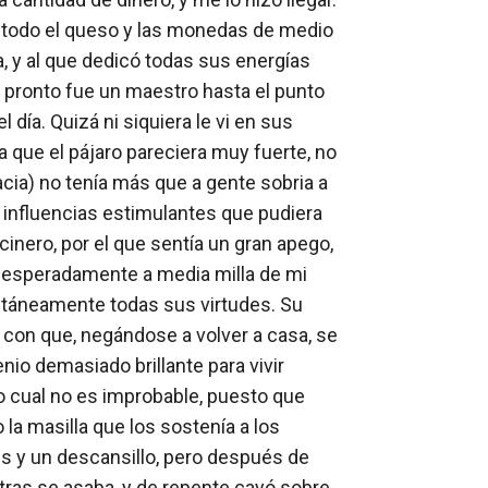
 todo el queso y las monedas de medio 
, y al que dedicó todas sus energías 
e pronto fue un maestro hasta el punto 
día. Quizá ni siquiera le vi en sus 
ue el pájaro pareciera muy fuerte, no 
ia) no tenía más que a gente sobria a 
 influencias estimulantes que pudiera 
cinero, por el que sentía un gran apego, 
inesperadamente a media milla de mi 
táneamente todas sus virtudes. Su 
 con que, negándose a volver a casa, se 
io demasiado brillante para vivir 
o cual no es improbable, puesto que 
la masilla que los sostenía a los 
es y un descansillo, pero después de 
tras se asaba, y de repente cayó sobre 