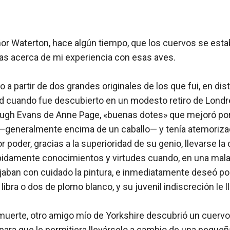
ñor Waterton, hace algún tiempo, que los cuervos se est
bras acerca de mi experiencia con esas aves.

 a partir de dos grandes originales de los que fui, en dis
tud cuando fue descubierto en un modesto retiro de Londre
Hugh Evans de Anne Page, «buenas dotes» que mejoró por 
—generalmente encima de un caballo— y tenía atemorizado 
 poder, gracias a la superioridad de su genio, llevarse la
rápidamente conocimientos y virtudes cuando, en una mala 
jaban con cuidado la pintura, e inmediatamente deseó po
libra o dos de plomo blanco, y su juvenil indiscreción le ll
muerte, otro amigo mío de Yorkshire descubrió un cuervo 
para que le permitiera llevárselo a cambio de una pequeña 