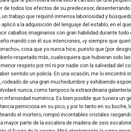
ner de todos los efectos de su predecesor, desenterrando
, un trabajo que requirió inmensa laboriosidad y búsqueda
plicó a la adquisición del lenguaje del establo, en el qu
r caballos imaginarios con gran habilidad durante todo el 
o mandó con él sus intenciones, «y siempre que quería q
racho», cosa que yo nunca hice, puesto que (por desgrac
haberlo respetado más, cualesquiera que hubieran sido las
l menor respeto por mí ni por nadie con la salvedad del co
ber sentido un policía. En una ocasión, me lo encontré 
le, rodeado de una gran muchedumbre y exhibiendo espon
lvidaré nunca, como tampoco la extraordinaria galantería
 inferioridad numérica. Es bien posible que tuviera un gen
ncia perniciosa en su pico, y por lo tanto en su buche, l
oteando el mortero, rompió incontables cristales rasgando 
s, la mayor parte de la escalera de madera de seis escalon
te el fuego de la cocina. Miró atentamente la carne mien