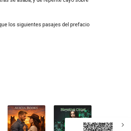
ue los siguientes pasajes del prefacio 
expand_more