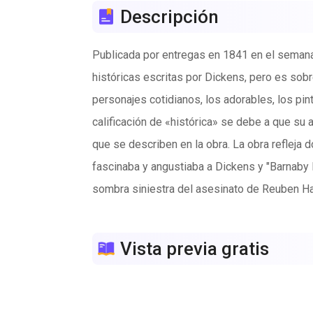
Descripción
Publicada por entregas en 1841 en el semana
históricas escritas por Dickens, pero es sobr
personajes cotidianos, los adorables, los p
calificación de «histórica» se debe a que su 
que se describen en la obra. La obra refleja d
fascinaba y angustiaba a Dickens y "Barnaby 
sombra siniestra del asesinato de Reuben Har
interrumpidos y no consolidados, el personaje
la novela. La segunda parte se inicia con los
Vista previa gratis
locura ciega de fanatismo religioso envuelve
despiadados. Con el fin de los disturbios, to