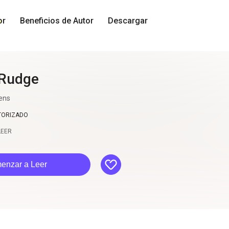
or
Beneficios de Autor
Descargar
 Rudge
ens
TORIZADO
LEER
like
enzar a Leer