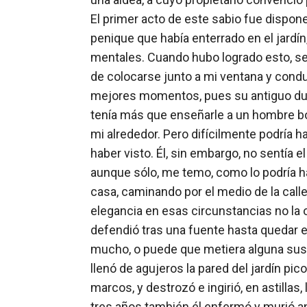
El primer acto de este sabio fue dispo
penique que había enterrado en el jardín
mentales. Cuando hubo logrado esto, se a
de colocarse junto a mi ventana y conduci
mejores momentos, pues su antiguo dueñ
tenía más que enseñarle a un hombre bor
mi alrededor. Pero difícilmente podría 
haber visto. Él, sin embargo, no sentía e
aunque sólo, me temo, como lo podría ha
casa, caminando por el medio de la cal
elegancia en esas circunstancias no la o
defendió tras una fuente hasta quedar en
mucho, o puede que metiera alguna susta
llenó de agujeros la pared del jardín pic
marcos, y destrozó e ingirió, en astilla
tres años también él enfermó y murió an