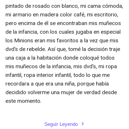
Seguir Leyendo
expand_more