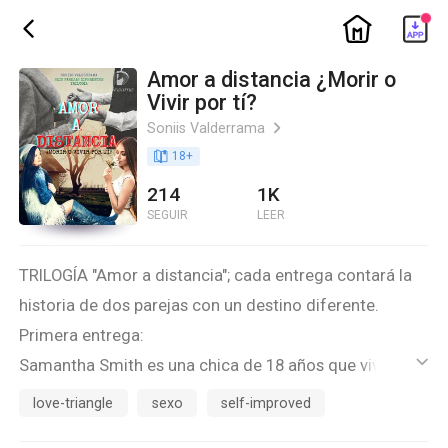
ic_home
ic_back
Amor a distancia ¿Morir o
Vivir por tí?
Soniis Valderrama
ic_arrow_right
book_age
18
+
214
1K
SEGUIR
LEER
TRILOGÍA "Amor a distancia"; cada entrega contará la
historia de dos parejas con un destino diferente.
Primera entrega:
Samantha Smith es una chica de 18 años que vive en la
ic_default
ciudad de Nueva York, con sus padres y su hermano
love-triangle
sexo
self-improved
menor. Se encuentra finalizando la secundaria,