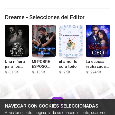
Dreame - Selecciones del Editor
Una niñera
MI POBRE
el amor lo
La esposa
para los
ESPOSO
cura todo
rechazada
hijos del
MILLONARIO
del ceo
61.9K
16.9K
2.5K
224.9K
read
read
read
read
mafioso
NAVEGAR CON COOKIES SELECCIONADAS
Al visitar nuestra página, si da su consentimiento, usaremos