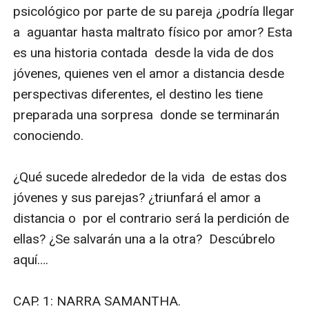
Jones una joven con tan solo 20 años que sufrió de
abuso s****l en su infancia, vive atormentaba desde
ese momento, pero llega Juan Williams a cambiar su
mundo; dándole todos los lujos posibles que te puedas
imaginar solo a cambio de dos cosas... trabajar como
web cam para él y serle fiel en medio de su amor a
distancia por vivir en países diferentes.
¿Qué sucederá cuando Roberto sienta que es un
juguete para Claudia? ¿Qué consecuencias traerá para
María su relación a distancia? ¿Realmente valen la
pena estas dos relaciones o sucederá algo que
cambiará la vida de estas dos personas?