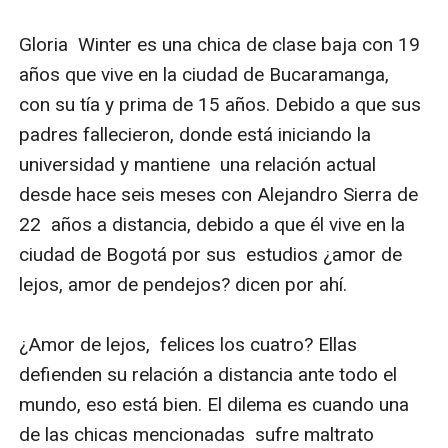
El dilema es cuando una de las chicas mencionadas
sufre maltrato psicológico por parte de su pareja
¿podría llegar a aguantar hasta maltrato físico por
amor? Esta es una historia contada desde la vida de
dos jóvenes, quienes ven el amor a distancia desde
perspectivas diferentes, el destino les tiene preparada
una sorpresa donde se terminarán conociendo.
Segunda entrega:
Roberto García un hombre de 23 años, independiente
desde pequeño que tiene la responsabilidad sobre su
hermanita de 15 años, siendo su dolor de cabeza. Un
día, en su trabajo conoce a Claudia Smith una bella
dama, destacada y del mundo glamuroso que llamará
su atención siendo su perdición en medio de una
relación a distancia. Por otro lado, se encuentra María