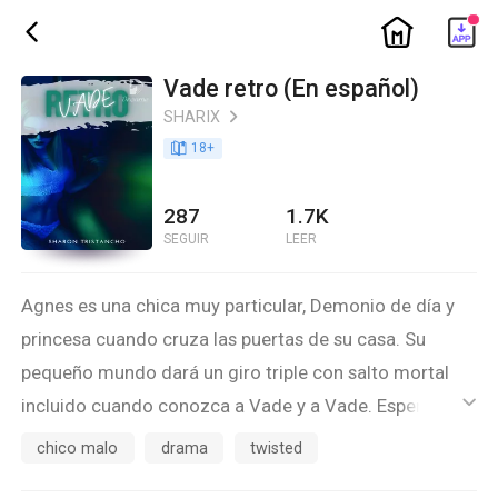
ic_home
ic_back
Vade retro (En español)
SHARIX
ic_arrow_right
book_age
18
+
287
1.7K
SEGUIR
LEER
Agnes es una chica muy particular, Demonio de día y
princesa cuando cruza las puertas de su casa. Su
pequeño mundo dará un giro triple con salto mortal
incluido cuando conozca a Vade y a Vade. Esperen
ic_default
¿Hay dos Vade?
chico malo
drama
twisted
"Me encantaría decirles que así fue como Caperucita