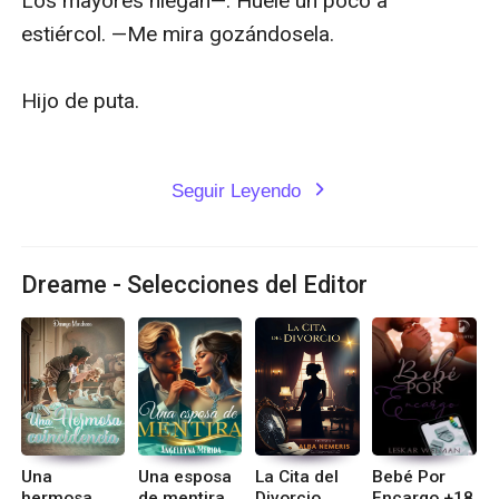
Los mayores niegan—. Huele un poco a 
estiércol. —Me mira gozándosela. 

Hijo de puta. 

Seguir Leyendo
expand_more
Dreame - Selecciones del Editor
Una
Una esposa
La Cita del
Bebé Por
hermosa
de mentira.
Divorcio
Encargo +18