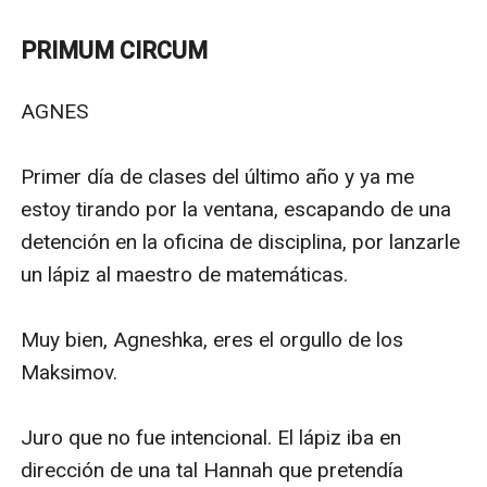
se comió al lobo y el lobo quedó perdidamente
enamorado de Caperucita, pero no. Él no es el lobo de
PRIMUM CIRCUM
esta historia y en el fondo yo nunca he sido
Caperucita".
AGNES

Agneshka Maksimov.
Registrada en Safe Creative.
Primer día de clases del último año y ya me 
© Todos los derechos reservados
estoy tirando por la ventana, escapando de una 
detención en la oficina de disciplina, por lanzarle 
un lápiz al maestro de matemáticas. 

Muy bien, Agneshka, eres el orgullo de los 
Maksimov. 

Juro que no fue intencional. El lápiz iba en 
dirección de una tal Hannah que pretendía 