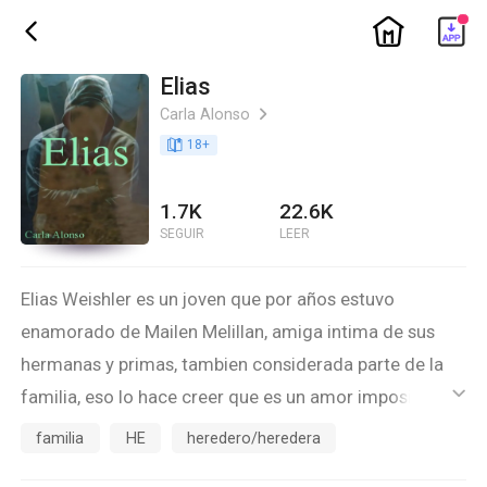
ic_home
ic_back
Elias
Carla Alonso
ic_arrow_right
book_age
18
+
1.7K
22.6K
SEGUIR
LEER
Elias Weishler es un joven que por años estuvo
enamorado de Mailen Melillan, amiga intima de sus
hermanas y primas, tambien considerada parte de la
familia, eso lo hace creer que es un amor imposible, lo
ic_default
que lo lleva a tener una relacion la cual no funciona
familia
HE
heredero/heredera
dejándolo con una hija a cuestas y una ex tormentosa.