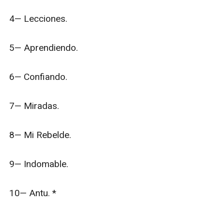
4— Lecciones.

5— Aprendiendo.

6— Confiando.

7— Miradas.

8— Mi Rebelde.

9— Indomable.

10— Antu. *
