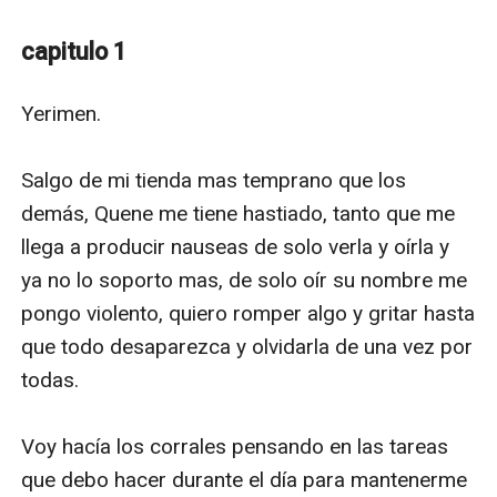
concrete, por eso Yerimen debe tomar una decisión,
ser feliz o sigue obedeciendo a su hermano aun
capitulo 1
cuando eso lo tortura día a día.
Yerimen.

Salgo de mi tienda mas temprano que los 
demás, Quene me tiene hastiado, tanto que me 
llega a producir nauseas de solo verla y oírla y 
ya no lo soporto mas, de solo oír su nombre me 
pongo violento, quiero romper algo y gritar hasta 
que todo desaparezca y olvidarla de una vez por 
todas.

Voy hacía los corrales pensando en las tareas 
que debo hacer durante el día para mantenerme 