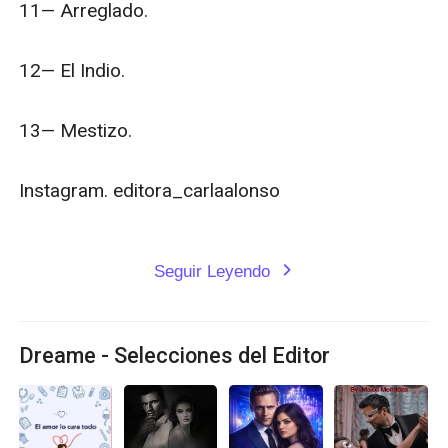
11— Arreglado.

12— El Indio.

13— Mestizo.

Instagram. editora_carlaalonso

Seguir Leyendo
expand_more
Dreame - Selecciones del Editor