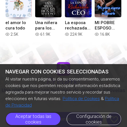
el amor lo
Una niñera
La esposa
MI POBRE
cura todo
para los
rechazada
ESPOSO
hijos del
del ceo
MILLONARIO
2.5K
61.9K
224.9K
16.8K
read
read
read
read
mafioso
NAVEGAR CON COOKIES SELECCIONADAS
Al visitar nuestra página, si da su consentimiento, usaremos
cookies que nos permiten recopilar información estadística
Una plataforma con millones de usuarios y novelas
agregada para mejorar nuestro servicio y recordar sus
elecciones en futuras visitas.
Política de Cookies
&
Política
de Privacidad
Aceptar todas las
Configuración de
like
Seguir Leyendo
cookies
cookies