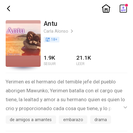
ic_home
ic_back
Antu
Carla Alonso
ic_arrow_right
book_age
18
+
1.9K
21.1K
SEGUIR
LEER
Yerimen es el hermano del temible jefe del pueblo
aborigen Mawunko; Yerimen batalla con el cargo que
tiene, la lealtad y amor a su hermano quien es quien lo
crio y proporcionado cada cosa que tiene, y lo peor,
ic_default
batalla con el amor hacia una mujer que esta muy lejos
de amigos a amantes
embarazo
drama
de él, su hermano no permite que esa relación se