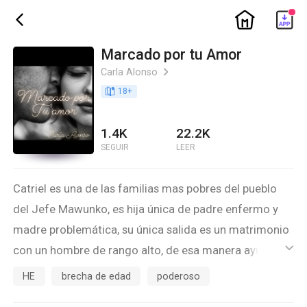
ic_home
ic_back
Marcado por tu Amor
Carla Alonso
ic_arrow_right
book_age
18
+
1.4K
22.2K
SEGUIR
LEER
Catriel es una de las familias mas pobres del pueblo
del Jefe Mawunko, es hija única de padre enfermo y
madre problemática, su única salida es un matrimonio
con un hombre de rango alto, de esa manera ayudaría
ic_default
a su padre con su cuidado, frenaría a su madre y la
HE
brecha de edad
poderoso
cuidaría a ella.