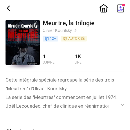
ic_home
ic_back
Meurtre, la trilogie
Olivier Kourilsky
ic_arrow_right
book_age
12
+
detail_authorized
AUTORISÉ
1
1K
SUIVRE
LIRE
Cette intégrale spéciale regroupe la série des trois
"Meurtres" d'Olivier Kourilsky
La série des "Meurtres" commencent en juillet 1974.
Joël Lecouedec, chef de clinique en réanimation à
ic_default
l’hôpital Saint-Antoine à Paris, trouve dans son blouson
un porte-cartes contenant des papiers au nom d’une