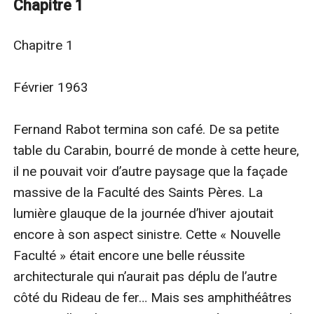
Chapitre 1
certaine Françoise Morvan. Qui a glissé ces
documents dans sa poche et pourquoi ? Plus intriguant
Chapitre 1

encore, la propriétaire habite tout près de chez ses
parents, en Bretagne nord. Cependant, au cours de ses
Février 1963

recherches, Joël apprend qu’elle a quitté sa famille
quelques mois auparavant pour s’installer à Paris avec
Fernand Rabot termina son café. De sa petite 
un individu peu recommandable. Lorsqu’il appelle leur
table du Carabin, bourré de monde à cette heure, 
domicile, il tombe sur des policiers. La jeune fille vient
il ne pouvait voir d’autre paysage que la façade 
d’être assassinée. Aussitôt traité comme un suspect, il
massive de la Faculté des Saints Pères. La 
a les plus grandes peines du monde à se disculper. Son
lumière glauque de la journée d’hiver ajoutait 
trouble augmente d’autant plus lorsqu’il est confronté
encore à son aspect sinistre. Cette « Nouvelle 
au petit ami de la victime, apparemment innocent. Il a
Faculté » était encore une belle réussite 
l’impression de l’avoir déjà rencontré...
architecturale qui n’aurait pas déplu de l’autre 
Sont repris dans cette intégrale :
côté du Rideau de fer… Mais ses amphithéâtres 
'- Meurtre avec prémédication