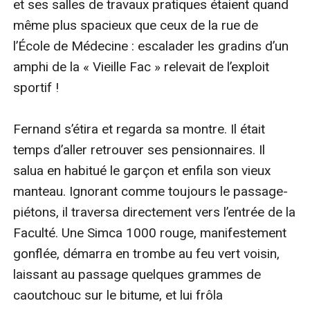
et ses salles de travaux pratiques étaient quand 
'- Meurtre pour de bonnes raisons
même plus spacieux que ceux de la rue de 
'- Meurtre à la morgue
l’École de Médecine : escalader les gradins d’un 
Partez à la découverte de l'oeuvre du Docteur K avec
amphi de la « Vieille Fac » relevait de l’exploit 
cette intégrale pleine de suspense dont l'un des titres a
sportif !

été récompensé par le Prix Littré 2010
A PROPOS DE L'AUTEUR
Fernand s’étira et regarda sa montre. Il était 
Olivier Kourilsky, alias le Docteur K, est médecin
temps d’aller retrouver ses pensionnaires. Il 
néphrologue. Professeur honoraire au Collège de
salua en habitué le garçon et enfila son vieux 
médecine des Hôpitaux de Paris, il a dirigé le service
manteau. Ignorant comme toujours le passage-
de néphrologie du Centre Hospitalier Sud-Francilien.
piétons, il traversa directement vers l’entrée de la 
Il écrit des romans policiers depuis un peu plus de dix
Faculté. Une Simca 1000 rouge, manifestement 
ans et a publié six ouvrages depuis 2005, dont «
gonflée, démarra en trombe au feu vert voisin, 
Meurtre pour de bonnes raisons », prix Littré 2010.
laissant au passage quelques grammes de 
Olivier Kourilsky est membre de la Société des gens de
caoutchouc sur le bitume, et lui frôla 
lettres et de la Société des auteurs de Normandie.