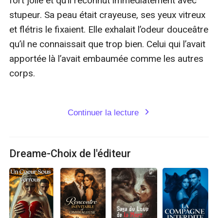
fort jolie et qu’il reconnut immédiatement avec 
stupeur. Sa peau était crayeuse, ses yeux vitreux 
et flétris le fixaient. Elle exhalait l’odeur douceâtre 
qu’il ne connaissait que trop bien. Celui qui l’avait 
apportée là l’avait embaumée comme les autres 
corps.

Continuer la lecture
expand_more
Dreame-Choix de l'éditeur