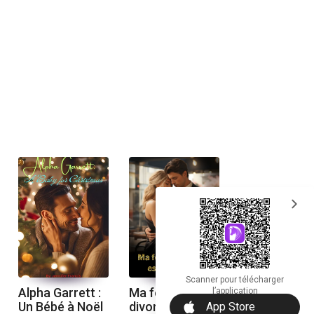
expand_more
Scanner pour télécharger
Alpha Garrett :
Ma femme
l’application
download_ios
Un Bébé à Noël
divorcée est
App Store