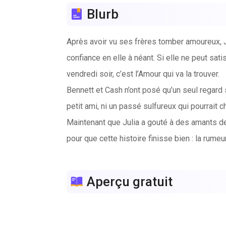
Blurb
Après avoir vu ses frères tomber amoureux, J
confiance en elle à néant. Si elle ne peut sat
vendredi soir, c’est l’Amour qui va la trouver.
Bennett et Cash n’ont posé qu’un seul regard 
petit ami, ni un passé sulfureux qui pourrait c
Maintenant que Julia a gouté à des amants de 
pour que cette histoire finisse bien : la rumeur
Rappelez-vous : dans un roman de Vanessa Va
mâles à dompter (ou deux).
Aperçu gratuit