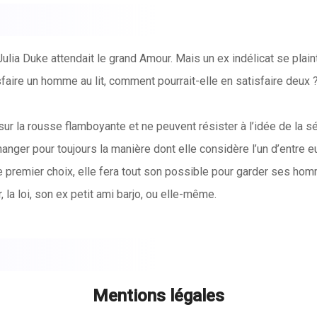
ulia Duke attendait le grand Amour. Mais un ex indélicat se plai
isfaire un homme au lit, comment pourrait-elle en satisfaire deux 
sur la rousse flamboyante et ne peuvent résister à l’idée de la s
hanger pour toujours la manière dont elle considère l’un d’entre e
premier choix, elle fera tout son possible pour garder ses homme
, la loi, son ex petit ami barjo, ou elle-même.
le, un cowboy ne suffit jamais. Dans cette saga brûlante, chaq
Mentions légales