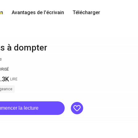
in
Avantages de l'écrivain
Télécharger
s à dompter
e
ORISÉ
.3K
LIRE
geance
like
mencer la lecture