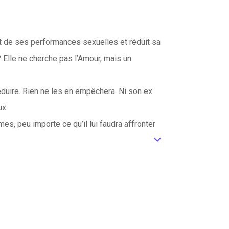
nt de ses performances sexuelles et réduit sa
? Elle ne cherche pas l’Amour, mais un
éduire. Rien ne les en empêchera. Ni son ex
ux.
s, peu importe ce qu’il lui faudra affronter
ic_default
ue héroïne se paye une bonne tranche de