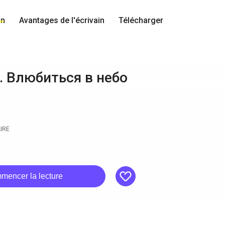
in
Avantages de l'écrivain
Télécharger
. Влюбиться в небо
LIRE
like
mencer la lecture