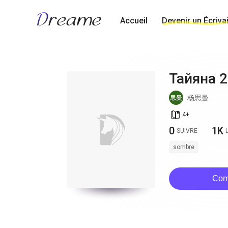
Accueil
Devenir un Écriva
Тайяна 2
杨思曼
book_age
4
+
0
1K
SUIVRE
sombre
Com