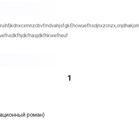
ruihfjkdnxcxmnzcbvfmdvahjsfgkEhowuefhsdjnxzcnzx,cnjdhakjshfs
uwefhsdkfhjdkfhasjdkfhkwefheuf
1